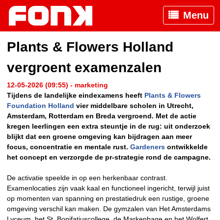
Menu
Plants & Flowers Holland
vergroent examenzalen
12-05-2026 (09:55) - marketing
Tijdens de landelijke eindexamens heeft
Plants & Flowers
Foundation Holland
vier middelbare scholen in Utrecht,
Amsterdam, Rotterdam en Breda vergroend. Met de actie
kregen leerlingen een extra steuntje in de rug: uit onderzoek
blijkt dat een groene omgeving kan bijdragen aan meer
focus, concentratie en mentale rust.
Gardeners
ontwikkelde
het concept en verzorgde de pr-strategie rond de campagne.
De activatie speelde in op een herkenbaar contrast.
Examenlocaties zijn vaak kaal en functioneel ingericht, terwijl juist
op momenten van spanning en prestatiedruk een rustige, groene
omgeving verschil kan maken. De gymzalen van Het Amsterdams
Lyceum, het St. Bonifatiuscollege, de Markenhage en het Wolfert