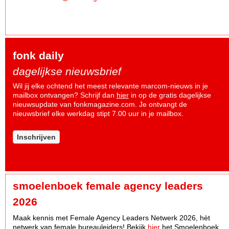
fonk daily
dagelijkse nieuwsbrief
Wil jij elke ochtend het meest relevante marcom-nieuws in je
mailbox ontvangen? Schrijf dan
hier
in op de gratis dagelijkse
nieuwsupdate van fonkmagazine.com. Je ontvangt de
nieuwsbrief elke werkdag stipt 7.00 uur in je mailbox.
Inschrijven
smoelenboek female agency leaders
2026
Maak kennis met Female Agency Leaders Netwerk 2026, hèt
netwerk van female bureauleiders! Bekijk
hier
het Smoelenboek