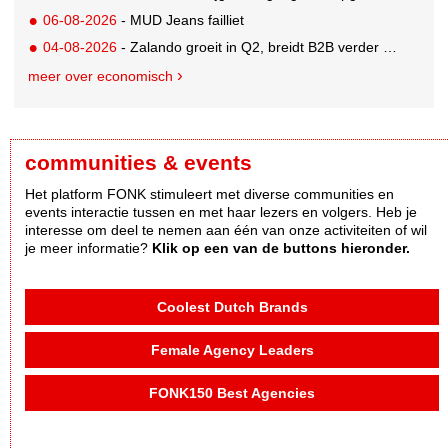
06-08-2026
- MUD Jeans failliet
04-08-2026
- Zalando groeit in Q2, breidt B2B verder uit en innoveert met AI
meer over economisch
communities & events
Het platform FONK stimuleert met diverse communities en
events interactie tussen en met haar lezers en volgers. Heb je
interesse om deel te nemen aan één van onze activiteiten of wil
je meer informatie?
Klik op een van de buttons hieronder.
Coolest Dutch Brands
Female Agency Leaders
FONK150 Best Agencies