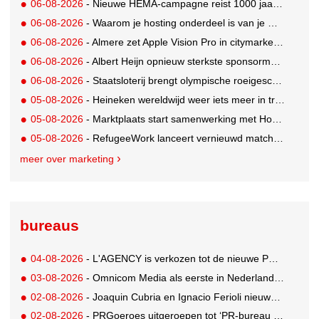
06-08-2026
- Nieuwe HEMA-campagne reist 1000 jaar terug in de tijd naar 'Hemastein'
06-08-2026
- Waarom je hosting onderdeel is van je merkstrategie
06-08-2026
- Almere zet Apple Vision Pro in citymarketing
06-08-2026
- Albert Heijn opnieuw sterkste sponsormerk, PostNL daalt
06-08-2026
- Staatsloterij brengt olympische roeigeschiedenis tot leven voor WK Roeien
05-08-2026
- Heineken wereldwijd weer iets meer in trek
05-08-2026
- Marktplaats start samenwerking met House of Cars
05-08-2026
- RefugeeWork lanceert vernieuwd matchingplatform voor nieuwkomers en werkgevers
meer over marketing
bureaus
04-08-2026
- L'AGENCY is verkozen tot de nieuwe PR-partner van KoRo
03-08-2026
- Omnicom Media als eerste in Nederland actief met advertenties in ChatGPT
02-08-2026
- Joaquin Cubria en Ignacio Ferioli nieuwe Global CCO’s GUT, Renata Neumann Global Head of Production
02-08-2026
- PRGoeroes uitgeroepen tot ‘PR-bureau van het jaar 2026’