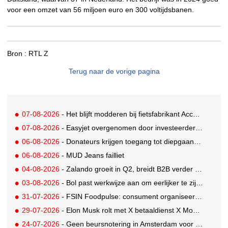
voor een omzet van 56 miljoen euro en 300 voltijdsbanen.
Bron :
RTL Z
Terug naar de vorige pagina
07-08-2026
- Het blijft modderen bij fietsfabrikant Accell. Krijgt uitstel van betaling
07-08-2026
- Easyjet overgenomen door investeerder Apollo
06-08-2026
- Donateurs krijgen toegang tot diepgaandere informatie over goede doelen
06-08-2026
- MUD Jeans failliet
04-08-2026
- Zalando groeit in Q2, breidt B2B verder uit en innoveert met AI
03-08-2026
- Bol past werkwijze aan om eerlijker te zijn naar verkopers en consumenten
31-07-2026
- FSIN Foodpulse: consument organiseert eet- en koopgedrag bewuster
29-07-2026
- Elon Musk rolt met X betaaldienst X Money uit in VS: zorgen in Washington
24-07-2026
- Geen beursnotering in Amsterdam voor nieuw concern voedingsmerken Unilever