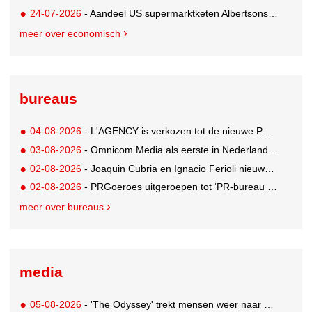
24-07-2026
- Aandeel US supermarktketen Albertsons daalt 21%. Volgt Ahold Delhaize?
meer over economisch
bureaus
04-08-2026
- L'AGENCY is verkozen tot de nieuwe PR-partner van KoRo
03-08-2026
- Omnicom Media als eerste in Nederland actief met advertenties in ChatGPT
02-08-2026
- Joaquin Cubria en Ignacio Ferioli nieuwe Global CCO’s GUT, Renata Neumann Global Head of Production
02-08-2026
- PRGoeroes uitgeroepen tot ‘PR-bureau van het jaar 2026’
meer over bureaus
media
05-08-2026
- 'The Odyssey' trekt mensen weer naar de bioscoop