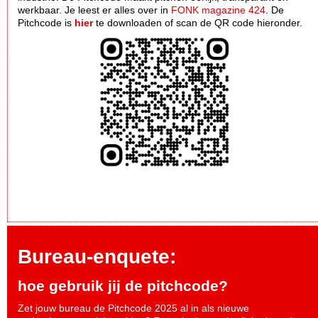
werkbaar. Je leest er alles over in
FONK magazine 424
. De
Pitchcode is
hier
te downloaden of scan de QR code hieronder.
Bureau-enquete:
hoe gebruik jij de pitchcode?
Zet jouw bureau de Pitchcode 2025 al in als nieuwe