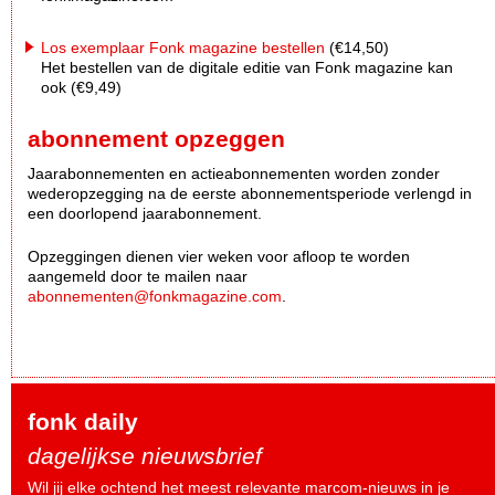
Los exemplaar Fonk magazine bestellen
(€14,50)
Het bestellen van de digitale editie van Fonk magazine kan
ook (€9,49)
abonnement opzeggen
Jaarabonnementen en actieabonnementen worden zonder
wederopzegging na de eerste abonnementsperiode verlengd in
een doorlopend jaarabonnement.
Opzeggingen dienen vier weken voor afloop te worden
aangemeld door te mailen naar
abonnementen@fonkmagazine.com
.
fonk daily
dagelijkse nieuwsbrief
Wil jij elke ochtend het meest relevante marcom-nieuws in je