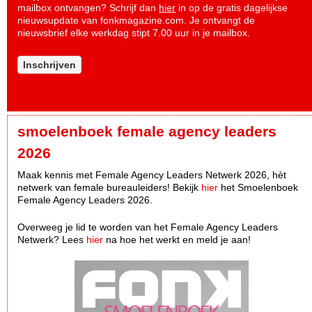
mailbox ontvangen? Schrijf dan
hier
in op de gratis dagelijkse
nieuwsupdate van fonkmagazine.com. Je ontvangt de
nieuwsbrief elke werkdag stipt 7.00 uur in je mailbox.
Inschrijven
smoelenboek female agency leaders
2026
Maak kennis met Female Agency Leaders Netwerk 2026, hèt
netwerk van female bureauleiders! Bekijk
hier
het Smoelenboek
Female Agency Leaders 2026.
Overweeg je lid te worden van het Female Agency Leaders
Netwerk? Lees
hier
na hoe het werkt en meld je aan!