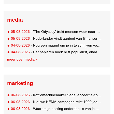
media
05-08-2026
- 'The Odyssey' trekt mensen weer naar de bioscoop
05-08-2026
- Nederlander vindt aanbod van films, series en sport vaak versnipperd
04-08-2026
- Nog een maand om je in te schrijven voor de Mercurs 2026
04-08-2026
- Het papieren boek blijft populairst, ondanks digitale alternatieven
meer over media
marketing
06-08-2026
- Koffiemachinemaker Sage lanceert e-commerceplatform voor koffieliefhebbers
06-08-2026
- Nieuwe HEMA-campagne reist 1000 jaar terug in de tijd naar 'Hemastein'
06-08-2026
- Waarom je hosting onderdeel is van je merkstrategie