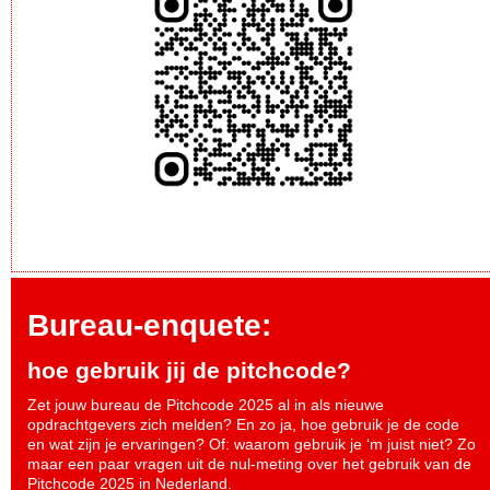
Bureau-enquete:
hoe gebruik jij de pitchcode?
Zet jouw bureau de Pitchcode 2025 al in als nieuwe
opdrachtgevers zich melden? En zo ja, hoe gebruik je de code
en wat zijn je ervaringen? Of: waarom gebruik je ‘m juist niet? Zo
maar een paar vragen uit de nul-meting over het gebruik van de
Pitchcode 2025 in Nederland.