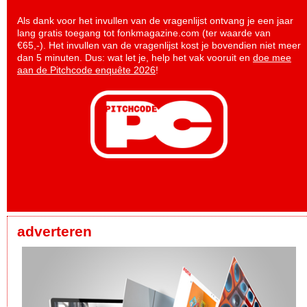
Als dank voor het invullen van de vragenlijst ontvang je een jaar
lang gratis toegang tot fonkmagazine.com (ter waarde van
€65,-). Het invullen van de vragenlijst kost je bovendien niet meer
dan 5 minuten. Dus: wat let je, help het vak vooruit en
doe mee
aan de Pitchcode enquête 2026
!
adverteren