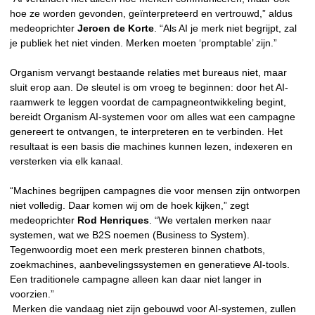
hoe ze worden gevonden, geïnterpreteerd en vertrouwd,” aldus
medeoprichter
Jeroen de Korte
. “Als AI je merk niet begrijpt, zal
je publiek het niet vinden. Merken moeten ‘promptable’ zijn.”
Organism vervangt bestaande relaties met bureaus niet, maar
sluit erop aan. De sleutel is om vroeg te beginnen: door het AI-
raamwerk te leggen voordat de campagneontwikkeling begint,
bereidt Organism AI-systemen voor om alles wat een campagne
genereert te ontvangen, te interpreteren en te verbinden. Het
resultaat is een basis die machines kunnen lezen, indexeren en
versterken via elk kanaal.
“Machines begrijpen campagnes die voor mensen zijn ontworpen
niet volledig. Daar komen wij om de hoek kijken,” zegt
medeoprichter
Rod Henriques
. “We vertalen merken naar
systemen, wat we B2S noemen (Business to System).
Tegenwoordig moet een merk presteren binnen chatbots,
zoekmachines, aanbevelingssystemen en generatieve AI-tools.
Een traditionele campagne alleen kan daar niet langer in
voorzien.”
Merken die vandaag niet zijn gebouwd voor AI-systemen, zullen