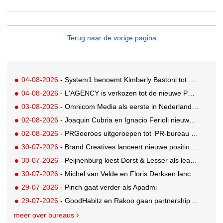
Terug naar de vorige pagina
04-08-2026
- System1 benoemt Kimberly Bastoni tot Gobal Chief Commercial Officer
04-08-2026
- L'AGENCY is verkozen tot de nieuwe PR-partner van KoRo
03-08-2026
- Omnicom Media als eerste in Nederland actief met advertenties in ChatGPT
02-08-2026
- Joaquin Cubria en Ignacio Ferioli nieuwe Global CCO’s GUT, Renata Neumann Global Head of Production
02-08-2026
- PRGoeroes uitgeroepen tot ‘PR-bureau van het jaar 2026’
30-07-2026
- Brand Creatives lanceert nieuwe positionering: Create to Celebrate
30-07-2026
- Peijnenburg kiest Dorst & Lesser als lead social agency
30-07-2026
- Michel van Velde en Floris Derksen lanceren I.C.Y. group: drie specialistische bureaus, één visie op groei
29-07-2026
- Pinch gaat verder als Apadmi
29-07-2026
- GoodHabitz en Rakoo gaan partnership aan voor geïntegreerde talentontwikkeling
meer over bureaus