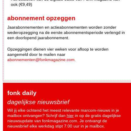
ook (€9,49)
abonnement opzeggen
Jaarabonnementen en actieabonnementen worden zonder
wederopzegging na de eerste abonnementsperiode verlengd in
een doorlopend jaarabonnement.
Opzeggingen dienen vier weken voor afloop te worden
aangemeld door te mailen naar
abonnementen@fonkmagazine.com
.
fonk daily
dagelijkse nieuwsbrief
Wil jij elke ochtend het meest relevante marcom-nieuws in je
mailbox ontvangen? Schrijf dan
hier
in op de gratis dagelijkse
nieuwsupdate van fonkmagazine.com. Je ontvangt de
nieuwsbrief elke werkdag stipt 7.00 uur in je mailbox.