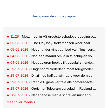
Terug naar de vorige pagina
11:28
- Meta moet in VS grootste schadevergoeding ooit betalen: 567 miljoen dollar
05-08-2026
- 'The Odyssey' trekt mensen weer naar de bioscoop
05-08-2026
- Nederlander vindt aanbod van films, series en sport vaak versnipperd
04-08-2026
- Nog een maand om je in te schrijven voor de Mercurs 2026
04-08-2026
- Het papieren boek blijft populairst, ondanks digitale alternatieven
29-07-2026
- Ongehoord Nederland moet terugvordering betalen aan Commissariaat voor de Media
29-07-2026
- Dit zijn de halfjaarwinnaars voor de nieuwe Ster Goede Loeki 2026
29-07-2026
- Rennie Rijpma vertrekt als hoofdredacteur van het AD
29-07-2026
- Oprichter Telegram vervolgd in Rusland voor 'hulp aan terroristen'
28-07-2026
- Nederlandse media schreven minder over dit WK
meer over media