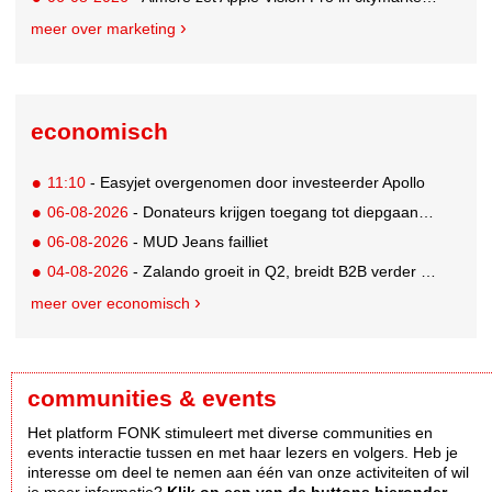
meer over marketing
economisch
11:10
- Easyjet overgenomen door investeerder Apollo
06-08-2026
- Donateurs krijgen toegang tot diepgaandere informatie over goede doelen
06-08-2026
- MUD Jeans failliet
04-08-2026
- Zalando groeit in Q2, breidt B2B verder uit en innoveert met AI
meer over economisch
communities & events
Het platform FONK stimuleert met diverse communities en
events interactie tussen en met haar lezers en volgers. Heb je
interesse om deel te nemen aan één van onze activiteiten of wil
je meer informatie?
Klik op een van de buttons hieronder.