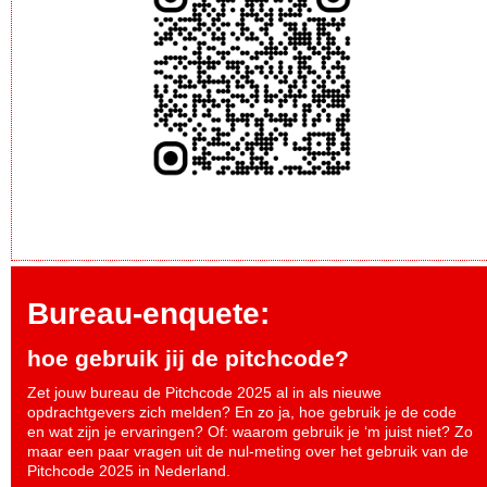
Bureau-enquete:
hoe gebruik jij de pitchcode?
Zet jouw bureau de Pitchcode 2025 al in als nieuwe
opdrachtgevers zich melden? En zo ja, hoe gebruik je de code
en wat zijn je ervaringen? Of: waarom gebruik je ‘m juist niet? Zo
maar een paar vragen uit de nul-meting over het gebruik van de
Pitchcode 2025 in Nederland.