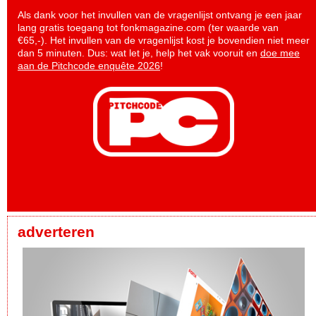
Als dank voor het invullen van de vragenlijst ontvang je een jaar
lang gratis toegang tot fonkmagazine.com (ter waarde van
€65,-). Het invullen van de vragenlijst kost je bovendien niet meer
dan 5 minuten. Dus: wat let je, help het vak vooruit en
doe mee
aan de Pitchcode enquête 2026
!
adverteren