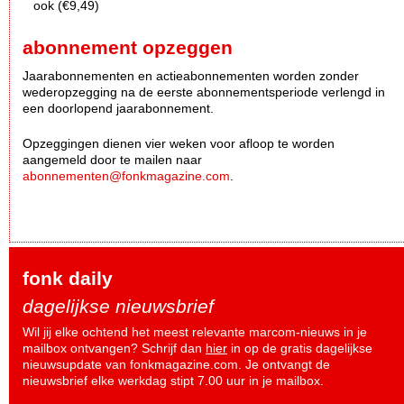
ook (€9,49)
abonnement opzeggen
Jaarabonnementen en actieabonnementen worden zonder
wederopzegging na de eerste abonnementsperiode verlengd in
een doorlopend jaarabonnement.
Opzeggingen dienen vier weken voor afloop te worden
aangemeld door te mailen naar
abonnementen@fonkmagazine.com
.
fonk daily
dagelijkse nieuwsbrief
Wil jij elke ochtend het meest relevante marcom-nieuws in je
mailbox ontvangen? Schrijf dan
hier
in op de gratis dagelijkse
nieuwsupdate van fonkmagazine.com. Je ontvangt de
nieuwsbrief elke werkdag stipt 7.00 uur in je mailbox.