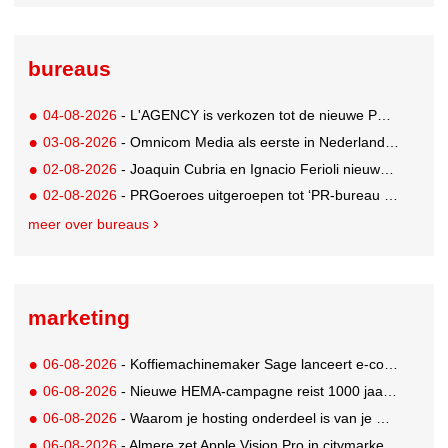
bureaus
04-08-2026
- L'AGENCY is verkozen tot de nieuwe PR-partner van KoRo
03-08-2026
- Omnicom Media als eerste in Nederland actief met advertenties in ChatGPT
02-08-2026
- Joaquin Cubria en Ignacio Ferioli nieuwe Global CCO’s GUT, Renata Neumann Global Head of Production
02-08-2026
- PRGoeroes uitgeroepen tot ‘PR-bureau van het jaar 2026’
meer over bureaus
marketing
06-08-2026
- Koffiemachinemaker Sage lanceert e-commerceplatform voor koffieliefhebbers
06-08-2026
- Nieuwe HEMA-campagne reist 1000 jaar terug in de tijd naar 'Hemastein'
06-08-2026
- Waarom je hosting onderdeel is van je merkstrategie
06-08-2026
- Almere zet Apple Vision Pro in citymarketing