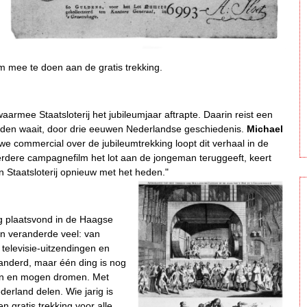
m mee te doen aan de gratis trekking.
rmee Staatsloterij het jubileumjaar aftrapte. Daarin reist een
handen waait, door drie eeuwen Nederlandse geschiedenis.
Michael
uwe commercial over de jubileumtrekking loopt dit verhaal in de
eerdere campagnefilm het lot aan de jongeman teruggeeft, keert
n Staatsloterij opnieuw met het heden."
ing plaatsvond in de Haagse
en veranderde veel: van
televisie-uitzendingen en
eranderd, maar één ding is nog
en en mogen dromen. Met
derland delen. Wie jarig is
 gratis trekking voor alle