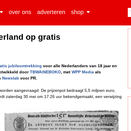
over ons
adverteren
shop
derland op gratis
atis jubileumtrekking
voor alle Nederlanders van 18 jaar en
ontwikkeld door
TBWA\NEBOKO
, met
WPP Media
als
n
Newslab
voor PR.
ot worden aangevraagd. De prijzenpot bedraagt 5,5 miljoen euro,
wordt zaterdag 30 mei om 17.26 uur bekendgemaakt, een verwijzing