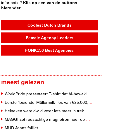
informatie?
Klik op een van de buttons
hieronder.
Coolest Dutch Brands
Female Agency Leaders
FONK150 Best Agencies
meest gelezen
WorldPride presenteert T-shirt dat AI-bewakingscamera's misleidt
Eerste ‘loeiende’ Müllermilk-fles van €25.000,- gevonden
Heineken wereldwijd weer iets meer in trek
MAGGI zet reusachtige magnetron neer op Solar Festival
MUD Jeans failliet