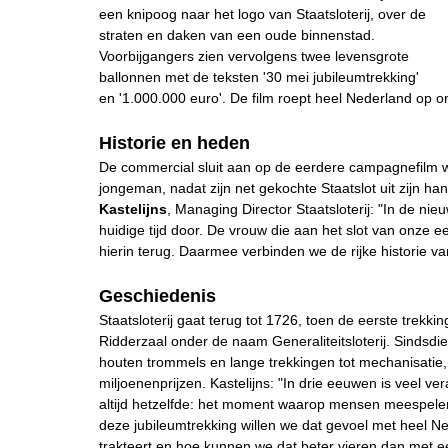
een knipoog naar het logo van Staatsloterij, over de
straten en daken van een oude binnenstad.
Voorbijgangers zien vervolgens twee levensgrote
ballonnen met de teksten '30 mei jubileumtrekking'
en '1.000.000 euro'. De film roept heel Nederland op o
Historie en heden
De commercial sluit aan op de eerdere campagnefilm waa
jongeman, nadat zijn net gekochte Staatslot uit zijn 
Kastelijns
, Managing Director Staatsloterij: "In de nie
huidige tijd door. De vrouw die aan het slot van onze 
hierin terug. Daarmee verbinden we de rijke historie va
Geschiedenis
Staatsloterij gaat terug tot 1726, toen de eerste trekk
Ridderzaal onder de naam Generaliteitsloterij. Sindsdi
houten trommels en lange trekkingen tot mechanisatie, 
miljoenenprijzen. Kastelijns: "In drie eeuwen is veel v
altijd hetzelfde: het moment waarop mensen meespel
deze jubileumtrekking willen we dat gevoel met heel Ne
trakteert en hoe kunnen we dat beter vieren dan met een