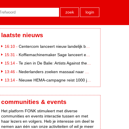
zoek
login
laatste nieuws
16:10 -
Centercom lanceert nieuw landelijk buitereclamenetwerk: City Cubes
15:31 -
Koffiemachinemaker Sage lanceert e-commerceplatform voor koffieliefhebbers
15:14 -
Te zien in De Balie: Artists Against the Kremlin III
13:46 -
Nederlanders zoeken massaal naar eclipsbrillen op Marktplaats
13:14 -
Nieuwe HEMA-campagne reist 1000 jaar terug in de tijd naar 'Hemastein'
communities & events
Het platform FONK stimuleert met diverse
communities en events interactie tussen en met
haar lezers en volgers. Heb je interesse om deel te
nemen aan één van onze activiteiten of wil je meer