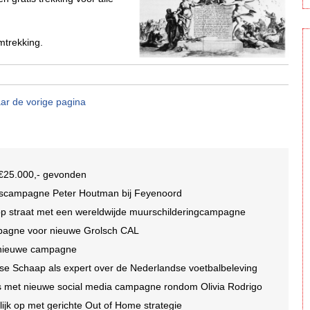
mtrekking.
ar de vorige pagina
n €25.000,- gevonden
idscampagne Peter Houtman bij Feyenoord
 op straat met een wereldwijde muurschilderingcampagne
mpagne voor nieuwe Grolsch CAL
r nieuwe campagne
se Schaap als expert over de Nederlandse voetbalbeleving
oms met nieuwe social media campagne rondom Olivia Rodrigo
jk op met gerichte Out of Home strategie