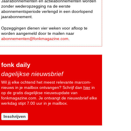
Jaarabonnementen en actieabonnementen worden
zonder wederopzegging na de eerste
abonnementsperiode verlengd in een doorlopend
jaarabonnement.
Opzeggingen dienen vier weken voor afloop te
worden aangemeld door te mailen naar
abonnementen@fonkmagazine.com
.
fonk daily
dagelijkse nieuwsbrief
Wil jij elke ochtend het meest relevante marcom-
nieuws in je mailbox ontvangen? Schrijf dan
hier
in
op de gratis dagelijkse nieuwsupdate van
fonkmagazine.com. Je ontvangt de nieuwsbrief elke
werkdag stipt 7.00 uur in je mailbox.
Inschrijven