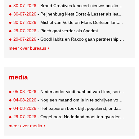
30-07-2026
- Brand Creatives lanceert nieuwe positionering: Create to Celebrate
30-07-2026
- Peijnenburg kiest Dorst & Lesser als lead social agency
30-07-2026
- Michel van Velde en Floris Derksen lanceren I.C.Y. group: drie specialistische bureaus, één visie op groei
29-07-2026
- Pinch gaat verder als Apadmi
29-07-2026
- GoodHabitz en Rakoo gaan partnership aan voor geïntegreerde talentontwikkeling
meer over bureaus
media
05-08-2026
- Nederlander vindt aanbod van films, series en sport vaak versnipperd
04-08-2026
- Nog een maand om je in te schrijven voor de Mercurs 2026
04-08-2026
- Het papieren boek blijft populairst, ondanks digitale alternatieven
29-07-2026
- Ongehoord Nederland moet terugvordering betalen aan Commissariaat voor de Media
meer over media