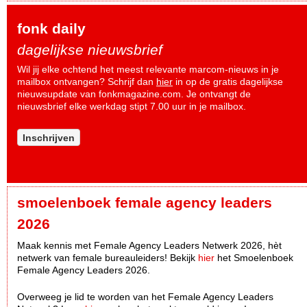
fonk daily
dagelijkse nieuwsbrief
Wil jij elke ochtend het meest relevante marcom-nieuws in je
mailbox ontvangen? Schrijf dan
hier
in op de gratis dagelijkse
nieuwsupdate van fonkmagazine.com. Je ontvangt de
nieuwsbrief elke werkdag stipt 7.00 uur in je mailbox.
Inschrijven
smoelenboek female agency leaders
2026
Maak kennis met Female Agency Leaders Netwerk 2026, hèt
netwerk van female bureauleiders! Bekijk
hier
het Smoelenboek
Female Agency Leaders 2026.
Overweeg je lid te worden van het Female Agency Leaders