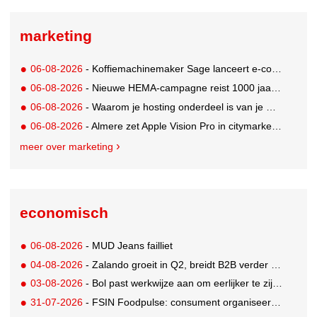
marketing
06-08-2026
- Koffiemachinemaker Sage lanceert e-commerceplatform voor koffieliefhebbers
06-08-2026
- Nieuwe HEMA-campagne reist 1000 jaar terug in de tijd naar 'Hemastein'
06-08-2026
- Waarom je hosting onderdeel is van je merkstrategie
06-08-2026
- Almere zet Apple Vision Pro in citymarketing
meer over marketing
economisch
06-08-2026
- MUD Jeans failliet
04-08-2026
- Zalando groeit in Q2, breidt B2B verder uit en innoveert met AI
03-08-2026
- Bol past werkwijze aan om eerlijker te zijn naar verkopers en consumenten
31-07-2026
- FSIN Foodpulse: consument organiseert eet- en koopgedrag bewuster