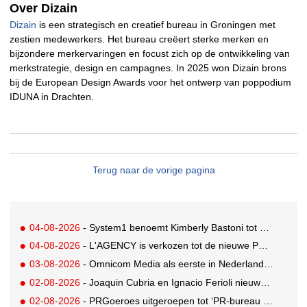
Over Dizain
Dizain
is een strategisch en creatief bureau in Groningen met
zestien medewerkers. Het bureau creëert sterke merken en
bijzondere merkervaringen en focust zich op de ontwikkeling van
merkstrategie, design en campagnes. In 2025 won Dizain brons
bij de European Design Awards voor het ontwerp van poppodium
IDUNA in Drachten.
Terug naar de vorige pagina
04-08-2026
- System1 benoemt Kimberly Bastoni tot Gobal Chief Commercial Officer
04-08-2026
- L'AGENCY is verkozen tot de nieuwe PR-partner van KoRo
03-08-2026
- Omnicom Media als eerste in Nederland actief met advertenties in ChatGPT
02-08-2026
- Joaquin Cubria en Ignacio Ferioli nieuwe Global CCO’s GUT, Renata Neumann Global Head of Production
02-08-2026
- PRGoeroes uitgeroepen tot ‘PR-bureau van het jaar 2026’