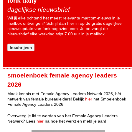
fonk daily
dagelijkse nieuwsbrief
Wil jij elke ochtend het meest relevante marcom-nieuws in je
mailbox ontvangen? Schrijf dan
hier
in op de gratis dagelijkse
nieuwsupdate van fonkmagazine.com. Je ontvangt de
nieuwsbrief elke werkdag stipt 7.00 uur in je mailbox.
Inschrijven
smoelenboek female agency leaders
2026
Maak kennis met Female Agency Leaders Netwerk 2026, hèt
netwerk van female bureauleiders! Bekijk
hier
het Smoelenboek
Female Agency Leaders 2026.
Overweeg je lid te worden van het Female Agency Leaders
Netwerk? Lees
hier
na hoe het werkt en meld je aan!