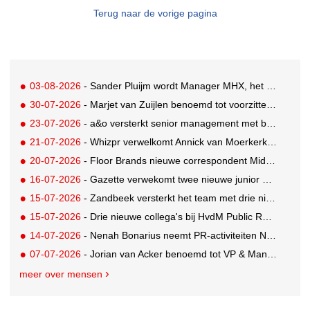
Terug naar de vorige pagina
03-08-2026
- Sander Pluijm wordt Manager MHX, het branded content label van Mediahuis
30-07-2026
- Marjet van Zuijlen benoemd tot voorzitter Raad van Toezicht Eye Filmmuseum
23-07-2026
- a&o versterkt senior management met benoeming Markus Harder tot CFO
21-07-2026
- Whizpr verwelkomt Annick van Moerkerk als Junior PR-Consultant
20-07-2026
- Floor Brands nieuwe correspondent Midden-Oosten voor RTL Nieuws
16-07-2026
- Gazette verwekomt twee nieuwe junior pr-adviseurs
15-07-2026
- Zandbeek versterkt het team met drie nieuwe specialisten
15-07-2026
- Drie nieuwe collega's bij HvdM Public Relations
14-07-2026
- Nenah Bonarius neemt PR-activiteiten NIO & firefly over van Mark Heiligers
07-07-2026
- Jorian van Acker benoemd tot VP & Managing Director Benelux van Mondelez International
meer over mensen