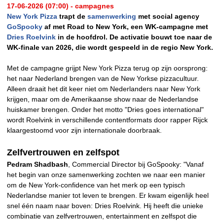
17-06-2026 (07:00) - campagnes
New York Pizza
trapt de
samenwerking
met social agency
GoSpooky
af met Road to New York, een WK-campagne met
Dries Roelvink
in de hoofdrol. De activatie bouwt toe naar de
WK-finale van 2026, die wordt gespeeld in de regio New York.
Met de campagne grijpt New York Pizza terug op zijn oorsprong:
het naar Nederland brengen van de New Yorkse pizzacultuur.
Alleen draait het dit keer niet om Nederlanders naar New York
krijgen, maar om de Amerikaanse show naar de Nederlandse
huiskamer brengen. Onder het motto "Dries goes international"
wordt Roelvink in verschillende contentformats door rapper Rijck
klaargestoomd voor zijn internationale doorbraak.
Zelfvertrouwen en zelfspot
Pedram Shadbash
, Commercial Director bij GoSpooky: "Vanaf
het begin van onze samenwerking zochten we naar een manier
om de New York-confidence van het merk op een typisch
Nederlandse manier tot leven te brengen. Er kwam eigenlijk heel
snel één naam naar boven: Dries Roelvink. Hij heeft die unieke
combinatie van zelfvertrouwen, entertainment en zelfspot die