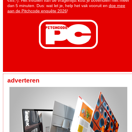
€65,-). Het invullen van de vragenlijst kost je bovendien niet meer
dan 5 minuten. Dus: wat let je, help het vak vooruit en
doe mee
aan de Pitchcode enquête 2026
!
adverteren