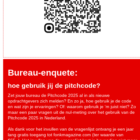
Bureau-enquete:
hoe gebruik jij de pitchcode?
Zet jouw bureau de Pitchcode 2025 al in als nieuwe
opdrachtgevers zich melden? En zo ja, hoe gebruik je de code
en wat zijn je ervaringen? Of: waarom gebruik je ‘m juist niet? Zo
maar een paar vragen uit de nul-meting over het gebruik van de
Pitchcode 2025 in Nederland.
Als dank voor het invullen van de vragenlijst ontvang je een jaar
lang gratis toegang tot fonkmagazine.com (ter waarde van