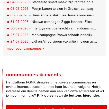
04-08-2026
- Stadsauto smart maakt zijn rentree op straat met een wereldwijde muurschilderingcampagne
03-08-2026
- Pepijn Lanen te zien in Grolsch-campagne voor nieuwe Grolsch CAL
03-08-2026
- Hans Anders strikt Lee Towers voor nieuwe campagne
31-07-2026
- Nieuwe campagne Ziggo lanceert Elise Schaap als expert over de Nederlandse voetbalbeleving
30-07-2026
- Intertoys viert de kracht van fandoms met nieuwe social media campagne rondom Olivia Rodrigo
27-07-2026
- Merkcampagne Poows schaalt landelijk op met gerichte Out of Home strategie
24-07-2026
- Lidl en Alfred vieren vakantie in eigen achtertuin
meer over campagnes
communities & events
Het platform FONK stimuleert met diverse communities en
events interactie tussen en met haar lezers en volgers. Heb je
interesse om deel te nemen aan één van onze activiteiten of wil
je meer informatie?
Klik op een van de buttons hieronder.