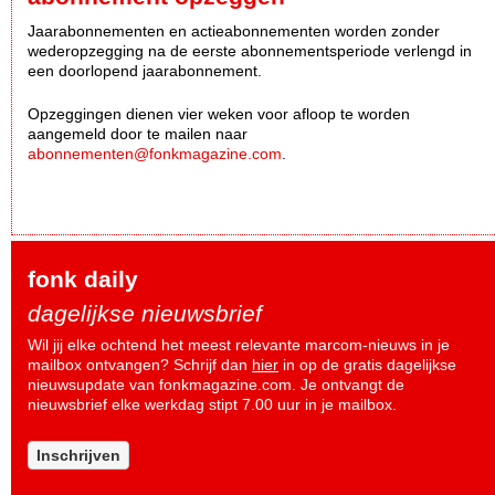
Jaarabonnementen en actieabonnementen worden zonder
wederopzegging na de eerste abonnementsperiode verlengd in
een doorlopend jaarabonnement.
Opzeggingen dienen vier weken voor afloop te worden
aangemeld door te mailen naar
abonnementen@fonkmagazine.com
.
fonk daily
dagelijkse nieuwsbrief
Wil jij elke ochtend het meest relevante marcom-nieuws in je
mailbox ontvangen? Schrijf dan
hier
in op de gratis dagelijkse
nieuwsupdate van fonkmagazine.com. Je ontvangt de
nieuwsbrief elke werkdag stipt 7.00 uur in je mailbox.
Inschrijven