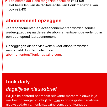
Los exemplaar Fonk magazine bestellen
(€14,50)
Het bestellen van de digitale editie van Fonk magazine kan
ook (€9,49)
abonnement opzeggen
Jaarabonnementen en actieabonnementen worden zonder
wederopzegging na de eerste abonnementsperiode verlengd in
een doorlopend jaarabonnement.
Opzeggingen dienen vier weken voor afloop te worden
aangemeld door te mailen naar
abonnementen@fonkmagazine.com
.
fonk daily
dagelijkse nieuwsbrief
Wil jij elke ochtend het meest relevante marcom-nieuws in je
mailbox ontvangen? Schrijf dan
hier
in op de gratis dagelijkse
nieuwsupdate van fonkmagazine.com. Je ontvangt de