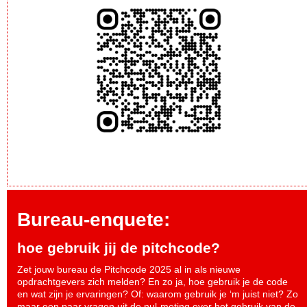
Bureau-enquete:
hoe gebruik jij de pitchcode?
Zet jouw bureau de Pitchcode 2025 al in als nieuwe
opdrachtgevers zich melden? En zo ja, hoe gebruik je de code
en wat zijn je ervaringen? Of: waarom gebruik je ‘m juist niet? Zo
maar een paar vragen uit de nul-meting over het gebruik van de