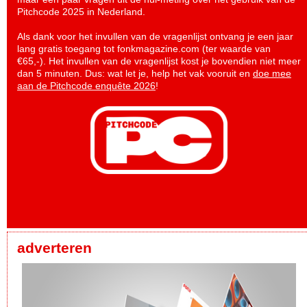
Pitchcode 2025 in Nederland.
Als dank voor het invullen van de vragenlijst ontvang je een jaar
lang gratis toegang tot fonkmagazine.com (ter waarde van
€65,-). Het invullen van de vragenlijst kost je bovendien niet meer
dan 5 minuten. Dus: wat let je, help het vak vooruit en
doe mee
aan de Pitchcode enquête 2026
!
adverteren