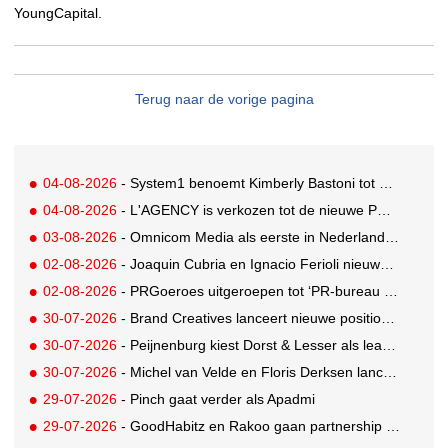
YoungCapital.
Terug naar de vorige pagina
04-08-2026
- System1 benoemt Kimberly Bastoni tot Gobal Chief Commercial Officer
04-08-2026
- L'AGENCY is verkozen tot de nieuwe PR-partner van KoRo
03-08-2026
- Omnicom Media als eerste in Nederland actief met advertenties in ChatGPT
02-08-2026
- Joaquin Cubria en Ignacio Ferioli nieuwe Global CCO’s GUT, Renata Neumann Global Head of Production
02-08-2026
- PRGoeroes uitgeroepen tot ‘PR-bureau van het jaar 2026’
30-07-2026
- Brand Creatives lanceert nieuwe positionering: Create to Celebrate
30-07-2026
- Peijnenburg kiest Dorst & Lesser als lead social agency
30-07-2026
- Michel van Velde en Floris Derksen lanceren I.C.Y. group: drie specialistische bureaus, één visie op groei
29-07-2026
- Pinch gaat verder als Apadmi
29-07-2026
- GoodHabitz en Rakoo gaan partnership aan voor geïntegreerde talentontwikkeling