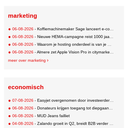
marketing
06-08-2026
- Koffiemachinemaker Sage lanceert e-commerceplatform voor koffieliefhebbers
06-08-2026
- Nieuwe HEMA-campagne reist 1000 jaar terug in de tijd naar 'Hemastein'
06-08-2026
- Waarom je hosting onderdeel is van je merkstrategie
06-08-2026
- Almere zet Apple Vision Pro in citymarketing
meer over marketing
economisch
07-08-2026
- Easyjet overgenomen door investeerder Apollo
06-08-2026
- Donateurs krijgen toegang tot diepgaandere informatie over goede doelen
06-08-2026
- MUD Jeans failliet
04-08-2026
- Zalando groeit in Q2, breidt B2B verder uit en innoveert met AI