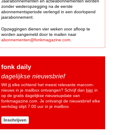
Jaarabonnementen en actieabonnementen worden
zonder wederopzegging na de eerste
abonnementsperiode verlengd in een doorlopend
jaarabonnement.
Opzeggingen dienen vier weken voor afloop te
worden aangemeld door te mailen naar
abonnementen@fonkmagazine.com
.
fonk daily
dagelijkse nieuwsbrief
Wil jij elke ochtend het meest relevante marcom-
nieuws in je mailbox ontvangen? Schrijf dan
hier
in
op de gratis dagelijkse nieuwsupdate van
fonkmagazine.com. Je ontvangt de nieuwsbrief elke
werkdag stipt 7.00 uur in je mailbox.
Inschrijven