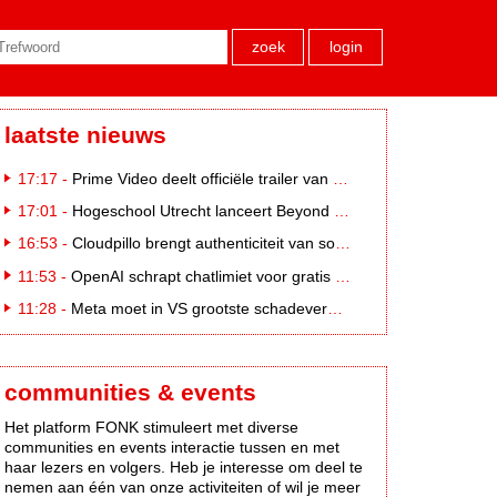
zoek
login
laatste nieuws
17:17 -
Prime Video deelt officiële trailer van L*VE KLEINE
17:01 -
Hogeschool Utrecht lanceert Beyond Campus binnen International Creative Business
16:53 -
Cloudpillo brengt authenticiteit van social naar tv
11:53 -
OpenAI schrapt chatlimiet voor gratis ChatGPT-gebruikers
11:28 -
Meta moet in VS grootste schadevergoeding ooit betalen: 567 miljoen dollar
communities & events
Het platform FONK stimuleert met diverse
communities en events interactie tussen en met
haar lezers en volgers. Heb je interesse om deel te
nemen aan één van onze activiteiten of wil je meer