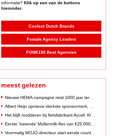
informatie?
Klik op een van de buttons
hieronder.
Coolest Dutch Brands
Female Agency Leaders
FONK150 Best Agencies
meest gelezen
Nieuwe HEMA-campagne reist 1000 jaar terug in de tijd naar 'Hemastein'
Albert Heijn opnieuw sterkste sponsormerk, PostNL daalt
Het blijft modderen bij fietsfabrikant Accell. Krijgt uitstel van betaling
Eerste ‘loeiende’ Müllermilk-fles van €25.000,- gevonden
Voormalig MOJO-directeur start eerste country radiozender van Nederland