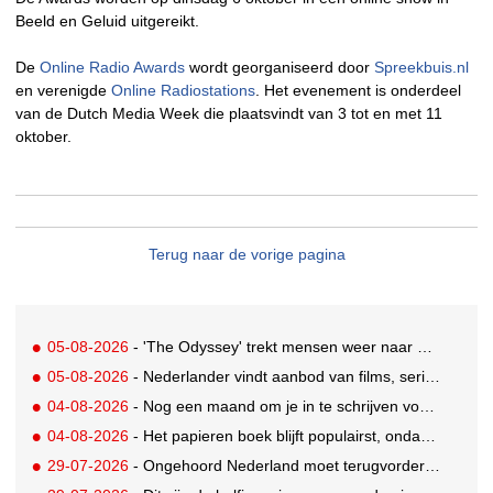
Beeld en Geluid uitgereikt.
De
Online Radio Awards
wordt georganiseerd door
Spreekbuis.nl
en verenigde
Online Radiostations
. Het evenement is onderdeel
van de Dutch Media Week die plaatsvindt van 3 tot en met 11
oktober.
Terug naar de vorige pagina
05-08-2026
- 'The Odyssey' trekt mensen weer naar de bioscoop
05-08-2026
- Nederlander vindt aanbod van films, series en sport vaak versnipperd
04-08-2026
- Nog een maand om je in te schrijven voor de Mercurs 2026
04-08-2026
- Het papieren boek blijft populairst, ondanks digitale alternatieven
29-07-2026
- Ongehoord Nederland moet terugvordering betalen aan Commissariaat voor de Media