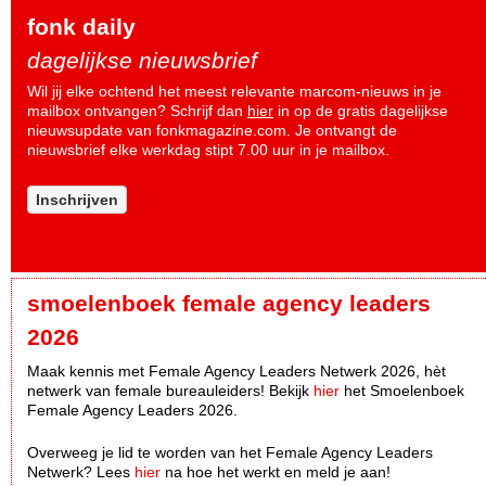
fonk daily
dagelijkse nieuwsbrief
Wil jij elke ochtend het meest relevante marcom-nieuws in je
mailbox ontvangen? Schrijf dan
hier
in op de gratis dagelijkse
nieuwsupdate van fonkmagazine.com. Je ontvangt de
nieuwsbrief elke werkdag stipt 7.00 uur in je mailbox.
Inschrijven
smoelenboek female agency leaders
2026
Maak kennis met Female Agency Leaders Netwerk 2026, hèt
netwerk van female bureauleiders! Bekijk
hier
het Smoelenboek
Female Agency Leaders 2026.
Overweeg je lid te worden van het Female Agency Leaders
Netwerk? Lees
hier
na hoe het werkt en meld je aan!