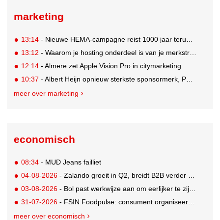
marketing
13:14
- Nieuwe HEMA-campagne reist 1000 jaar terug in de tijd naar 'Hemastein'
13:12
- Waarom je hosting onderdeel is van je merkstrategie
12:14
- Almere zet Apple Vision Pro in citymarketing
10:37
- Albert Heijn opnieuw sterkste sponsormerk, PostNL daalt
meer over marketing
economisch
08:34
- MUD Jeans failliet
04-08-2026
- Zalando groeit in Q2, breidt B2B verder uit en innoveert met AI
03-08-2026
- Bol past werkwijze aan om eerlijker te zijn naar verkopers en consumenten
31-07-2026
- FSIN Foodpulse: consument organiseert eet- en koopgedrag bewuster
meer over economisch