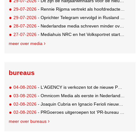
29-07-2026
- Dit zijn de halfjaarwinnaars voor de nieuwe Ster Goede Loeki 2026
29-07-2026
- Rennie Rijpma vertrekt als hoofdredacteur van het AD
29-07-2026
- Oprichter Telegram vervolgd in Rusland voor 'hulp aan terroristen'
28-07-2026
- Nederlandse media schreven minder over dit WK
27-07-2026
- Mediahuis NRC en het Volksportret starten strategisch partnership voor AI-gedreven marktonderzoek
meer over media
bureaus
04-08-2026
- L'AGENCY is verkozen tot de nieuwe PR-partner van KoRo
03-08-2026
- Omnicom Media als eerste in Nederland actief met advertenties in ChatGPT
02-08-2026
- Joaquin Cubria en Ignacio Ferioli nieuwe Global CCO’s GUT, Renata Neumann Global Head of Production
02-08-2026
- PRGoeroes uitgeroepen tot ‘PR-bureau van het jaar 2026’
meer over bureaus