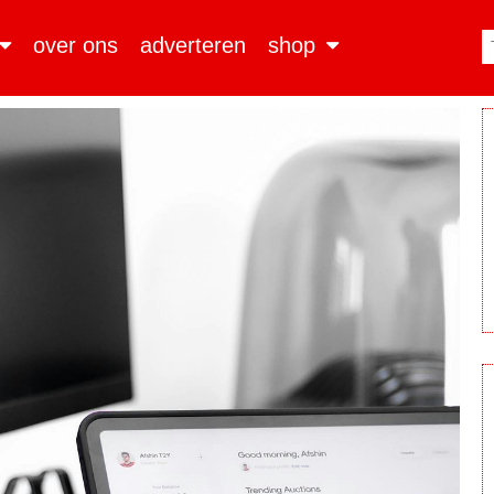
over ons
adverteren
shop