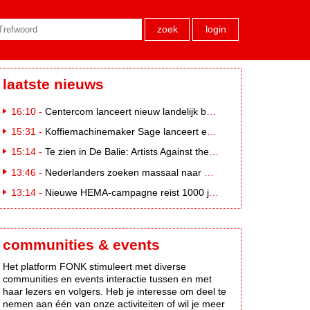
zoek
login
laatste nieuws
16:10 -
Centercom lanceert nieuw landelijk buitereclamenetwerk: City Cubes
15:31 -
Koffiemachinemaker Sage lanceert e-commerceplatform voor koffieliefhebbers
15:14 -
Te zien in De Balie: Artists Against the Kremlin III
13:46 -
Nederlanders zoeken massaal naar eclipsbrillen op Marktplaats
13:14 -
Nieuwe HEMA-campagne reist 1000 jaar terug in de tijd naar 'Hemastein'
communities & events
Het platform FONK stimuleert met diverse
communities en events interactie tussen en met
haar lezers en volgers. Heb je interesse om deel te
nemen aan één van onze activiteiten of wil je meer