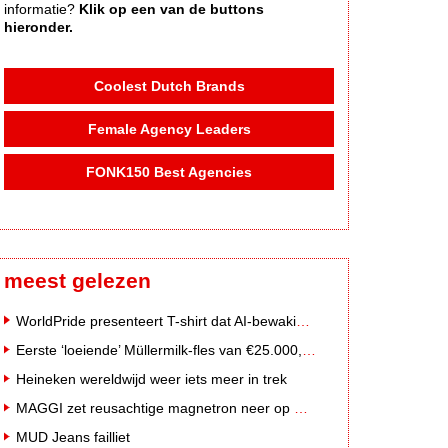
informatie?
Klik op een van de buttons
hieronder.
Coolest Dutch Brands
Female Agency Leaders
FONK150 Best Agencies
meest gelezen
WorldPride presenteert T-shirt dat AI-bewakingscamera's misleidt
Eerste ‘loeiende’ Müllermilk-fles van €25.000,- gevonden
Heineken wereldwijd weer iets meer in trek
MAGGI zet reusachtige magnetron neer op Solar Festival
MUD Jeans failliet