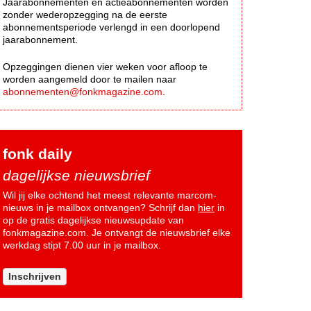
Jaarabonnementen en actieabonnementen worden
zonder wederopzegging na de eerste
abonnementsperiode verlengd in een doorlopend
jaarabonnement.
Opzeggingen dienen vier weken voor afloop te
worden aangemeld door te mailen naar
abonnementen@fonkmagazine.com
.
fonk daily
dagelijkse nieuwsbrief
Wil jij elke ochtend het meest relevante marcom-
nieuws in je mailbox ontvangen? Schrijf dan
hier
in
op de gratis dagelijkse nieuwsupdate van
fonkmagazine.com. Je ontvangt de nieuwsbrief elke
werkdag stipt 7.00 uur in je mailbox.
Inschrijven