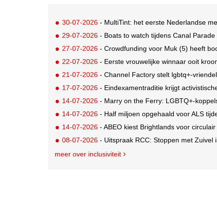
30-07-2026
- MultiTint: het eerste Nederlandse me
29-07-2026
- Boats to watch tijdens Canal Parade
27-07-2026
- Crowdfunding voor Muk (5) heeft bo
22-07-2026
- Eerste vrouwelijke winnaar ooit kroo
21-07-2026
- Channel Factory stelt lgbtq+-vriendeli
17-07-2026
- Eindexamentraditie krijgt activistis
14-07-2026
- Marry on the Ferry: LGBTQ+-koppels krijgen de ka
14-07-2026
- Half miljoen opgehaald voor ALS tij
14-07-2026
- ABEO kiest Brightlands voor circulai
08-07-2026
- Uitspraak RCC: Stoppen met Zuivel i
meer over inclusiviteit