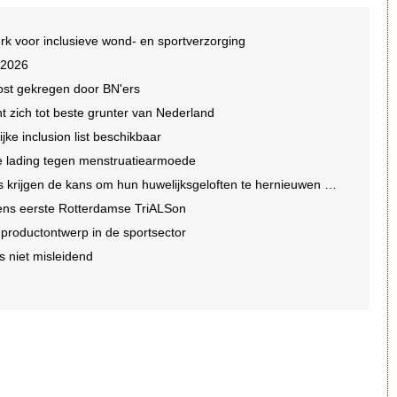
rk voor inclusieve wond- en sportverzorging
 2026
ost gekregen door BN'ers
nt zich tot beste grunter van Nederland
jke inclusion list beschikbaar
che lading tegen menstruatiearmoede
ns om hun huwelijksgeloften te hernieuwen op een wel heel bijzondere locatie
dens eerste Rotterdamse TriALSon
r productontwerp in de sportsector
s niet misleidend