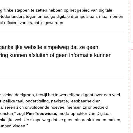
og flinke stappen te zetten hebben op het gebied van digitale
n Nederlanders tegen onnodige digitale drempels aan, maar nemen
ct officieel van kracht is geworden.
gankelijke website simpelweg dat ze geen
ng kunnen afsluiten of geen informatie kunnen
 kleine doelgroep, terwijl het in werkelijkheid gaat over een veel
elijke taal, ondertiteling, navigatie, leesbaarheid en
realiseren zich onvoldoende hoeveel mensen zij onbedoeld
diensten," zegt
Pim Teeuwisse,
mede-oprichter van Digitaal
nkelijke website simpelweg dat ze geen afspraak kunnen maken,
kunnen vinden."