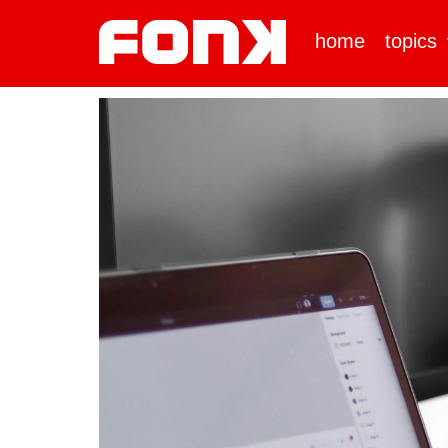
home
topics