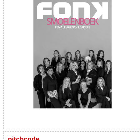
pitchcode