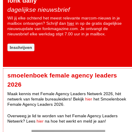
fonk daily
dagelijkse nieuwsbrief
Wil jij elke ochtend het meest relevante marcom-nieuws in je
mailbox ontvangen? Schrijf dan
hier
in op de gratis dagelijkse
nieuwsupdate van fonkmagazine.com. Je ontvangt de
nieuwsbrief elke werkdag stipt 7.00 uur in je mailbox.
Inschrijven
smoelenboek female agency leaders
2026
Maak kennis met Female Agency Leaders Netwerk 2026, hèt
netwerk van female bureauleiders! Bekijk
hier
het Smoelenboek
Female Agency Leaders 2026.
Overweeg je lid te worden van het Female Agency Leaders
Netwerk? Lees
hier
na hoe het werkt en meld je aan!