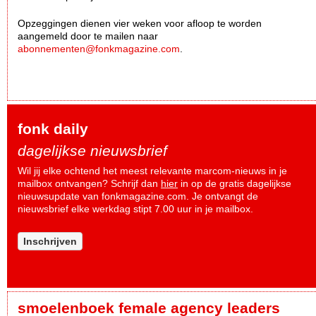
Opzeggingen dienen vier weken voor afloop te worden
aangemeld door te mailen naar
abonnementen@fonkmagazine.com
.
fonk daily
dagelijkse nieuwsbrief
Wil jij elke ochtend het meest relevante marcom-nieuws in je
mailbox ontvangen? Schrijf dan
hier
in op de gratis dagelijkse
nieuwsupdate van fonkmagazine.com. Je ontvangt de
nieuwsbrief elke werkdag stipt 7.00 uur in je mailbox.
Inschrijven
smoelenboek female agency leaders