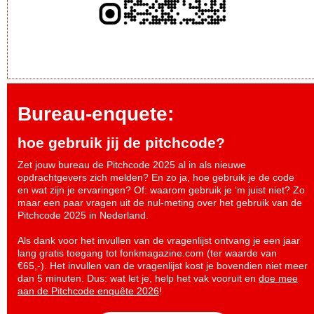
Bureau-enquete:
hoe gebruik jij de pitchcode?
Zet jouw bureau de Pitchcode 2025 al in als nieuwe
opdrachtgevers zich melden? En zo ja, hoe gebruik je de code
en wat zijn je ervaringen? Of: waarom gebruik je ‘m juist niet? Zo
maar een paar vragen uit de nul-meting over het gebruik van de
Pitchcode 2025 in Nederland.
Als dank voor het invullen van de vragenlijst ontvang je een jaar
lang gratis toegang tot fonkmagazine.com (ter waarde van
€65,-). Het invullen van de vragenlijst kost je bovendien niet meer
dan 5 minuten. Dus: wat let je, help het vak vooruit en
doe mee
aan de Pitchcode enquête 2026
!