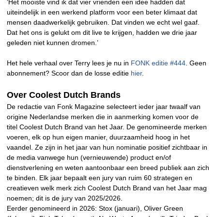
‘Het mooiste vind ik dat vier vrienden een idee hadden dat
uiteindelijk in een werkend platform voor een beter klimaat dat
mensen daadwerkelijk gebruiken. Dat vinden we echt wel gaaf.
Dat het ons is gelukt om dit live te krijgen, hadden we drie jaar
geleden niet kunnen dromen.’
Het hele verhaal over Terry lees je nu in
FONK editie #444
. Geen
abonnement? Scoor dan de losse editie
hier
.
Over Coolest Dutch Brands
De redactie van Fonk Magazine selecteert ieder jaar twaalf van
origine Nederlandse merken die in aanmerking komen voor de
titel Coolest Dutch Brand van het Jaar. De genomineerde merken
voeren, elk op hun eigen manier, duurzaamheid hoog in het
vaandel. Ze zijn in het jaar van hun nominatie positief zichtbaar in
de media vanwege hun (vernieuwende) product en/of
dienstverlening en weten aantoonbaar een breed publiek aan zich
te binden. Elk jaar bepaalt een jury van ruim 60 strategen en
creatieven welk merk zich Coolest Dutch Brand van het Jaar mag
noemen; dit is de jury van 2025/2026.
Eerder genomineerd in 2026: Stox (januari), Oliver Green