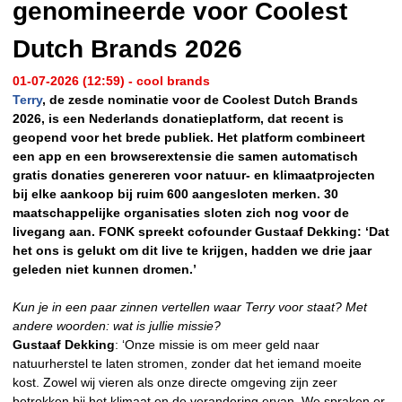
genomineerde voor Coolest
Dutch Brands 2026
01-07-2026 (12:59) - cool brands
Terry
, de zesde nominatie voor de Coolest Dutch Brands
2026, is een Nederlands donatieplatform, dat recent is
geopend voor het brede publiek. Het platform combineert
een app en een browserextensie die samen automatisch
gratis donaties genereren voor natuur- en klimaatprojecten
bij elke aankoop bij ruim 600 aangesloten merken. 30
maatschappelijke organisaties sloten zich nog voor de
livegang aan. FONK spreekt cofounder Gustaaf Dekking: ‘Dat
het ons is gelukt om dit live te krijgen, hadden we drie jaar
geleden niet kunnen dromen.’
Kun je in een paar zinnen vertellen waar Terry voor staat? Met
andere woorden: wat is jullie missie?
Gustaaf Dekking
: ‘Onze missie is om meer geld naar
natuurherstel te laten stromen, zonder dat het iemand moeite
kost. Zowel wij vieren als onze directe omgeving zijn zeer
betrokken bij het klimaat en de verandering ervan. We spraken er