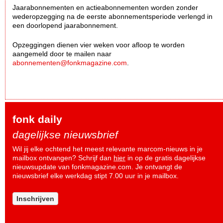
Jaarabonnementen en actieabonnementen worden zonder
wederopzegging na de eerste abonnementsperiode verlengd in
een doorlopend jaarabonnement.
Opzeggingen dienen vier weken voor afloop te worden
aangemeld door te mailen naar
abonnementen@fonkmagazine.com
.
fonk daily
dagelijkse nieuwsbrief
Wil jij elke ochtend het meest relevante marcom-nieuws in je
mailbox ontvangen? Schrijf dan
hier
in op de gratis dagelijkse
nieuwsupdate van fonkmagazine.com. Je ontvangt de
nieuwsbrief elke werkdag stipt 7.00 uur in je mailbox.
Inschrijven