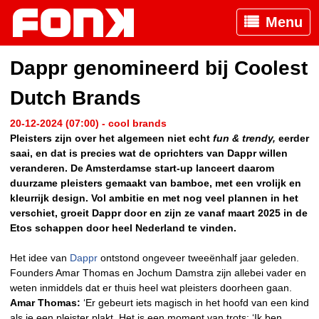
Menu
Dappr genomineerd bij Coolest
Dutch Brands
20-12-2024 (07:00) - cool brands
Pleisters zijn over het algemeen niet echt
fun & trendy,
eerder
saai, en dat is precies wat de oprichters van Dappr willen
veranderen. De Amsterdamse start-up lanceert daarom
duurzame pleisters gemaakt van bamboe, met een vrolijk en
kleurrijk design. Vol ambitie en met nog veel plannen in het
verschiet, groeit Dappr door en zijn ze vanaf maart 2025 in de
Etos schappen door heel Nederland te vinden.
Het idee van
Dappr
ontstond ongeveer tweeënhalf jaar geleden.
Founders Amar Thomas en Jochum Damstra zijn allebei vader en
weten inmiddels dat er thuis heel wat pleisters doorheen gaan.
Amar Thomas:
‘Er gebeurt iets magisch in het hoofd van een kind
als je een pleister plakt. Het is een moment van trots: ‘Ik ben