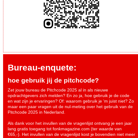
Bureau-enquete:
hoe gebruik jij de pitchcode?
Zet jouw bureau de Pitchcode 2025 al in als nieuwe
opdrachtgevers zich melden? En zo ja, hoe gebruik je de code
en wat zijn je ervaringen? Of: waarom gebruik je ‘m juist niet? Zo
maar een paar vragen uit de nul-meting over het gebruik van de
Pitchcode 2025 in Nederland.
Als dank voor het invullen van de vragenlijst ontvang je een jaar
lang gratis toegang tot fonkmagazine.com (ter waarde van
€65,-). Het invullen van de vragenlijst kost je bovendien niet meer