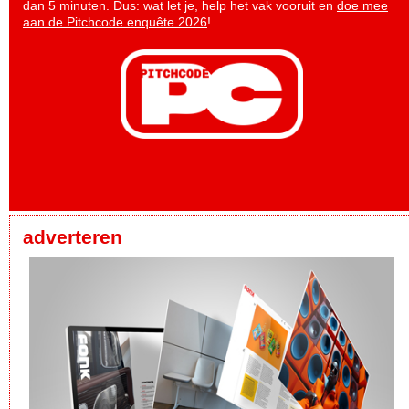
dan 5 minuten. Dus: wat let je, help het vak vooruit en
doe mee
aan de Pitchcode enquête 2026
!
adverteren