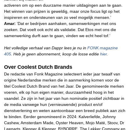
activeren om op een duurzame manier uitdagingen aan te gaan.
Het winnen van prijzen is geweldig, maar onze focus ligt op het
inspireren en ondersteunen van zo veel mogelijk mensen.’
Amar:
‘Dat er bedrijven aanhaken, samenwerkingen met ons
zoeken. Dat voelt ook echt als validatie. Dat Etos met ons die
samenwerking durft aan te gaan, vinden we echt heel tof.’
Het volledige verhaal van Dappr lees je nu in
FONK magazine
405
. Heb je geen abonnement, koop de losse editie
hier
.
Over Coolest Dutch Brands
De redactie van Fonk Magazine selecteert ieder jaar twaalf van
origine Nederlandse merken die in aanmerking komen voor de
titel Coolest Dutch Brand van het Jaar. De genomineerde merken
voeren, elk op hun eigen manier, duurzaamheid hoog in het
vaandel. Ze zijn in het jaar van hun nominatie positief zichtbaar in
de media vanwege hun (vernieuwende) product en/of
dienstverlening en weten aantoonbaar een breed publiek aan zich
te binden. Eerder genomineerd in 2024: Kalverliefde, Johnny
Cashew, Amsterdam Made, Oyster Heaven, Mojo Maté, Stoov, Dr
Leenarts, Klepper & Klepper, BYBORRE, The Lekker Company en