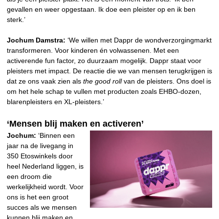
gevallen en weer opgestaan. Ik doe een pleister op en ik ben
sterk.’
Jochum Damstra:
‘We willen met Dappr de wondverzorgingmarkt
transformeren. Voor kinderen én volwassenen. Met een
activerende fun factor, zo duurzaam mogelijk. Dappr staat voor
pleisters met impact. De reactie die we van mensen terugkrijgen is
dat ze ons vaak zien als
the good roll
van de pleisters. Ons doel is
om het hele schap te vullen met producten zoals EHBO-dozen,
blarenpleisters en XL-pleisters.’
‘Mensen blij maken en activeren’
Jochum:
‘Binnen een
jaar na de livegang in
350 Etoswinkels door
heel Nederland liggen, is
een droom die
werkelijkheid wordt. Voor
ons is het een groot
succes als we mensen
kunnen blij maken en