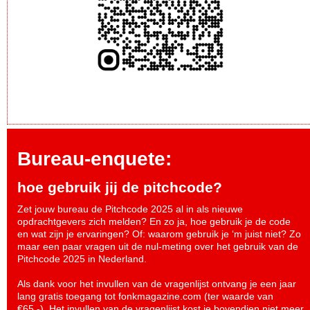
Bureau-enquete:
hoe gebruik jij de pitchcode?
Zet jouw bureau de Pitchcode 2025 al in als nieuwe
opdrachtgevers zich melden? En zo ja, hoe gebruik je de code
en wat zijn je ervaringen? Of: waarom gebruik je ‘m juist niet? Zo
maar een paar vragen uit de nul-meting over het gebruik van de
Pitchcode 2025 in Nederland.
Als dank voor het invullen van de vragenlijst ontvang je een jaar
lang gratis toegang tot fonkmagazine.com (ter waarde van
€65,-). Het invullen van de vragenlijst kost je bovendien niet meer