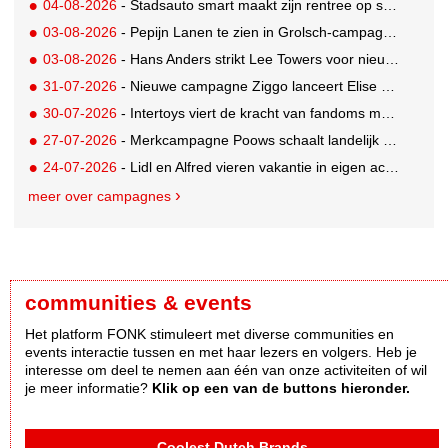
04-08-2026
- Stadsauto smart maakt zijn rentree op straat met een wereldwijde muurschilderingcampagne
03-08-2026
- Pepijn Lanen te zien in Grolsch-campagne voor nieuwe Grolsch CAL
03-08-2026
- Hans Anders strikt Lee Towers voor nieuwe campagne
31-07-2026
- Nieuwe campagne Ziggo lanceert Elise Schaap als expert over de Nederlandse voetbalbeleving
30-07-2026
- Intertoys viert de kracht van fandoms met nieuwe social media campagne rondom Olivia Rodrigo
27-07-2026
- Merkcampagne Poows schaalt landelijk op met gerichte Out of Home strategie
24-07-2026
- Lidl en Alfred vieren vakantie in eigen achtertuin
meer over campagnes
communities & events
Het platform FONK stimuleert met diverse communities en
events interactie tussen en met haar lezers en volgers. Heb je
interesse om deel te nemen aan één van onze activiteiten of wil
je meer informatie?
Klik op een van de buttons hieronder.
Coolest Dutch Brands