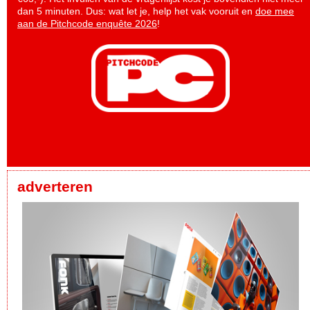
dan 5 minuten. Dus: wat let je, help het vak vooruit en
doe mee
aan de Pitchcode enquête 2026
!
adverteren