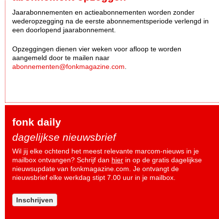
Jaarabonnementen en actieabonnementen worden zonder
wederopzegging na de eerste abonnementsperiode verlengd in
een doorlopend jaarabonnement.
Opzeggingen dienen vier weken voor afloop te worden
aangemeld door te mailen naar
abonnementen@fonkmagazine.com
.
fonk daily
dagelijkse nieuwsbrief
Wil jij elke ochtend het meest relevante marcom-nieuws in je
mailbox ontvangen? Schrijf dan
hier
in op de gratis dagelijkse
nieuwsupdate van fonkmagazine.com. Je ontvangt de
nieuwsbrief elke werkdag stipt 7.00 uur in je mailbox.
Inschrijven