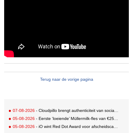
Terug naar de vorige pagina
07-08-2026
- Cloudpillo brengt authenticiteit van social naar tv
05-08-2026
- Eerste ‘loeiende’ Müllermilk-fles van €25.000,- gevonden
05-08-2026
- iO wint Red Dot Award voor afscheidscampagne Peter Houtman bij Feyenoord