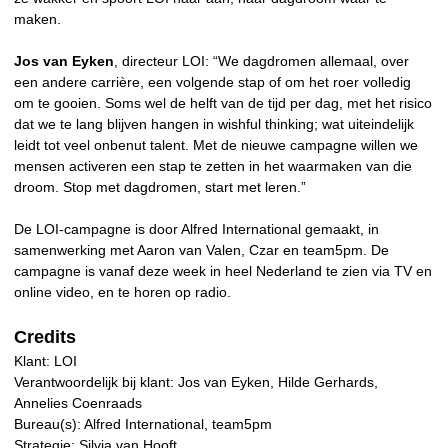
maken.
Jos van Eyken
, directeur LOI: “We dagdromen allemaal, over
een andere carrière, een volgende stap of om het roer volledig
om te gooien. Soms wel de helft van de tijd per dag, met het risico
dat we te lang blijven hangen in wishful thinking; wat uiteindelijk
leidt tot veel onbenut talent. Met de nieuwe campagne willen we
mensen activeren een stap te zetten in het waarmaken van die
droom. Stop met dagdromen, start met leren.”
De LOI-campagne is door Alfred International gemaakt, in
samenwerking met Aaron van Valen, Czar en team5pm. De
campagne is vanaf deze week in heel Nederland te zien via TV en
online video, en te horen op radio.
Credits
Klant: LOI
Verantwoordelijk bij klant: Jos van Eyken, Hilde Gerhards,
Annelies Coenraads
Bureau(s): Alfred International, team5pm
Strategie: Silvia van Hooft