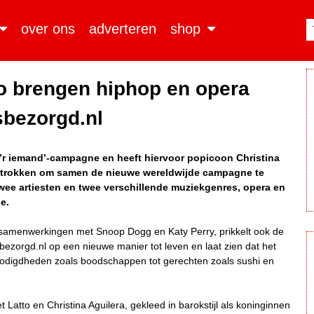
over ons
adverteren
shop
to brengen hiphop en opera
bezorgd.nl
d’r iemand’-campagne en heeft hiervoor popicoon Christina
etrokken om samen de nieuwe wereldwijde campagne te
twee artiesten en twee verschillende muziekgenres, opera en
e.
samenwerkingen met Snoop Dogg en Katy Perry, prikkelt ook de
ezorgd.nl op een nieuwe manier tot leven en laat zien dat het
 benodigdheden zoals boodschappen tot gerechten zoals sushi en
tto en Christina Aguilera, gekleed in barokstijl als koninginnen