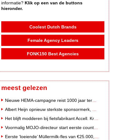
informatie?
Klik op een van de buttons
hieronder.
Coolest Dutch Brands
Female Agency Leaders
FONK150 Best Agencies
meest gelezen
Nieuwe HEMA-campagne reist 1000 jaar terug in de tijd naar 'Hemastein'
Albert Heijn opnieuw sterkste sponsormerk, PostNL daalt
Het blijft modderen bij fietsfabrikant Accell. Krijgt uitstel van betaling
Voormalig MOJO-directeur start eerste country radiozender van Nederland
Eerste ‘loeiende’ Müllermilk-fles van €25.000,- gevonden