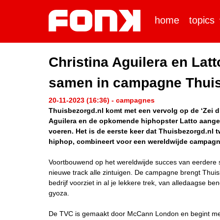
home
topics
Christina Aguilera en Lat
samen in campagne Thuis
20-11-2023 (16:36) - campagnes
Thuisbezorgd.nl komt met een vervolg op de ‘Zei 
Aguilera en de opkomende hiphopster Latto aang
voeren. Het is de eerste keer dat Thuisbezorgd.nl 
hiphop, combineert voor een wereldwijde campagn
Voortbouwend op het wereldwijde succes van eerdere 
nieuwe track alle zintuigen. De campagne brengt Thuisb
bedrijf voorziet in al je lekkere trek, van alledaagse
gyoza.
De TVC is gemaakt door McCann London en begint met La