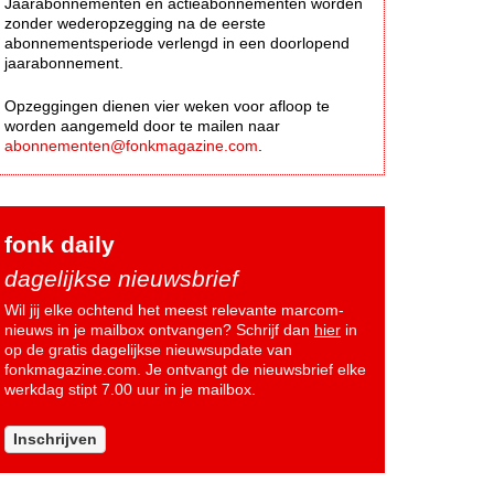
Jaarabonnementen en actieabonnementen worden
zonder wederopzegging na de eerste
abonnementsperiode verlengd in een doorlopend
jaarabonnement.
Opzeggingen dienen vier weken voor afloop te
worden aangemeld door te mailen naar
abonnementen@fonkmagazine.com
.
fonk daily
dagelijkse nieuwsbrief
Wil jij elke ochtend het meest relevante marcom-
nieuws in je mailbox ontvangen? Schrijf dan
hier
in
op de gratis dagelijkse nieuwsupdate van
fonkmagazine.com. Je ontvangt de nieuwsbrief elke
werkdag stipt 7.00 uur in je mailbox.
Inschrijven