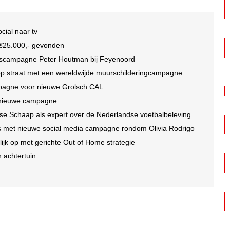
ocial naar tv
n €25.000,- gevonden
idscampagne Peter Houtman bij Feyenoord
 op straat met een wereldwijde muurschilderingcampagne
mpagne voor nieuwe Grolsch CAL
r nieuwe campagne
se Schaap als expert over de Nederlandse voetbalbeleving
oms met nieuwe social media campagne rondom Olivia Rodrigo
jk op met gerichte Out of Home strategie
n achtertuin