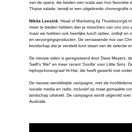
van de opera, die beiden een scala aan hun favoriete 
Thaise salade, terwijl er een uitgebreide choreografi
Nikita Lensink
, Head of Marketing bij Thuisbezorgd.n
meer te bieden hebben dan je misschien van ons zou ver
maar we hebben ook heerlijke lunch opties, ontbijt e
en verzorgingsproducten. De verrassende mix van Chris
boodschap dat je versteld kunt staan van de selectie en k
De nieuwe video is geregisseerd door Dave Meyers, de 
Swift's 'Me!' en meer recent 'Gorilla' voor Little Simz
hiphopchoreograaf Hi-Hat, die heeft gewerkt met onde
De nieuwe wereldwijde campagne, met als hoofdelemen
sociale media en radio, inclusief op maat gemaakte c
landschap uitstrekt. De campagne wordt uitgerold ove
Australië.