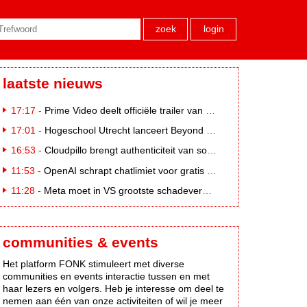
zoek
login
laatste nieuws
17:17 -
Prime Video deelt officiële trailer van L*VE KLEINE
17:01 -
Hogeschool Utrecht lanceert Beyond Campus binnen International Creative Business
16:53 -
Cloudpillo brengt authenticiteit van social naar tv
11:53 -
OpenAI schrapt chatlimiet voor gratis ChatGPT-gebruikers
11:28 -
Meta moet in VS grootste schadevergoeding ooit betalen: 567 miljoen dollar
communities & events
Het platform FONK stimuleert met diverse
communities en events interactie tussen en met
haar lezers en volgers. Heb je interesse om deel te
nemen aan één van onze activiteiten of wil je meer