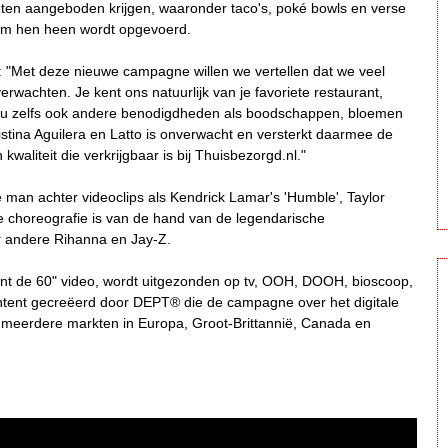
eten aangeboden krijgen, waaronder taco's, poké bowls en verse
e om hen heen wordt opgevoerd.
l: "Met deze nieuwe campagne willen we vertellen dat we veel
wachten. Je kent ons natuurlijk van je favoriete restaurant,
n nu zelfs ook andere benodigdheden als boodschappen, bloemen
tina Aguilera en Latto is onverwacht en versterkt daarmee de
waliteit die verkrijgbaar is bij Thuisbezorgd.nl."
man achter videoclips als Kendrick Lamar's 'Humble', Taylor
. De choreografie is van de hand van de legendarische
r andere Rihanna en Jay-Z.
t de 60" video, wordt uitgezonden op tv, OOH, DOOH, bioscoop,
ontent gecreëerd door DEPT® die de campagne over het digitale
r meerdere markten in Europa, Groot-Brittannië, Canada en