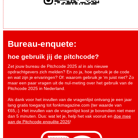
Bureau-enquete:
hoe gebruik jij de pitchcode?
Zet jouw bureau de Pitchcode 2025 al in als nieuwe
opdrachtgevers zich melden? En zo ja, hoe gebruik je de code
en wat zijn je ervaringen? Of: waarom gebruik je ‘m juist niet? Zo
maar een paar vragen uit de nul-meting over het gebruik van de
Pitchcode 2025 in Nederland.
Als dank voor het invullen van de vragenlijst ontvang je een jaar
lang gratis toegang tot fonkmagazine.com (ter waarde van
€65,-). Het invullen van de vragenlijst kost je bovendien niet meer
dan 5 minuten. Dus: wat let je, help het vak vooruit en
doe mee
aan de Pitchcode enquête 2026
!