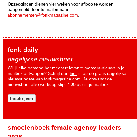
Opzeggingen dienen vier weken voor afloop te worden
aangemeld door te mailen naar
abonnementen@fonkmagazine.com
.
fonk daily
dagelijkse nieuwsbrief
Wil jij elke ochtend het meest relevante marcom-nieuws in je
mailbox ontvangen? Schrijf dan
hier
in op de gratis dagelijkse
nieuwsupdate van fonkmagazine.com. Je ontvangt de
nieuwsbrief elke werkdag stipt 7.00 uur in je mailbox.
Inschrijven
smoelenboek female agency leaders
2026