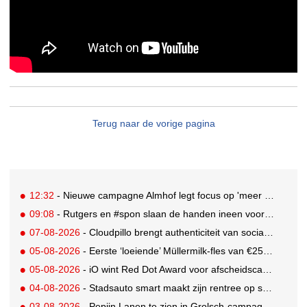
Terug naar de vorige pagina
12:32
- Nieuwe campagne Almhof legt focus op 'meer genieten' met personage Geniet Günther
09:08
- Rutgers en #spon slaan de handen ineen voor 'Ben je oké?'
07-08-2026
- Cloudpillo brengt authenticiteit van social naar tv
05-08-2026
- Eerste ‘loeiende’ Müllermilk-fles van €25.000,- gevonden
05-08-2026
- iO wint Red Dot Award voor afscheidscampagne Peter Houtman bij Feyenoord
04-08-2026
- Stadsauto smart maakt zijn rentree op straat met een wereldwijde muurschilderingcampagne
03-08-2026
- Pepijn Lanen te zien in Grolsch-campagne voor nieuwe Grolsch CAL