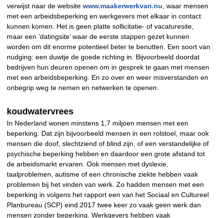
verwijst naar de website
www.maakerwerkvan.nu
, waar mensen
met een arbeidsbeperking en werkgevers met elkaar in contact
kunnen komen. Het is geen platte sollicitatie- of vacaturesite,
maar een ‘datingsite’ waar de eerste stappen gezet kunnen
worden om dit enorme potentieel beter te benutten. Een soort van
nudging: een duwtje de goede richting in. Bijvoorbeeld doordat
bedrijven hun deuren openen om in gesprek te gaan met mensen
met een arbeidsbeperking. En zo over en weer misverstanden en
onbegrip weg te nemen en netwerken te openen.
koudwatervrees
In Nederland wonen minstens 1,7 miljoen mensen met een
beperking. Dat zijn bijvoorbeeld mensen in een rolstoel, maar ook
mensen die doof, slechtziend of blind zijn, of een verstandelijke of
psychische beperking hebben en daardoor een grote afstand tot
de arbeidsmarkt ervaren. Ook mensen met dyslexie,
taalproblemen, autisme of een chronische ziekte hebben vaak
problemen bij het vinden van werk. Zo hadden mensen met een
beperking in volgens het rapport een van het Sociaal en Cultureel
Planbureau (SCP) eind 2017 twee keer zo vaak geen werk dan
mensen zonder beperking. Werkgevers hebben vaak