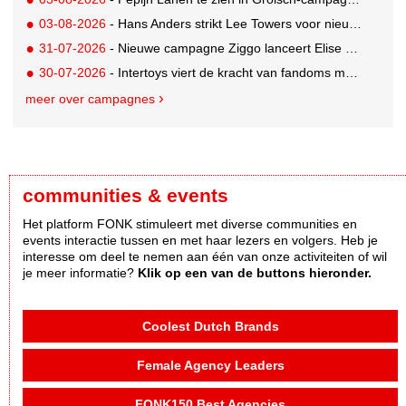
03-08-2026
- Hans Anders strikt Lee Towers voor nieuwe campagne
31-07-2026
- Nieuwe campagne Ziggo lanceert Elise Schaap als expert over de Nederlandse voetbalbeleving
30-07-2026
- Intertoys viert de kracht van fandoms met nieuwe social media campagne rondom Olivia Rodrigo
meer over campagnes
communities & events
Het platform FONK stimuleert met diverse communities en
events interactie tussen en met haar lezers en volgers. Heb je
interesse om deel te nemen aan één van onze activiteiten of wil
je meer informatie?
Klik op een van de buttons hieronder.
Coolest Dutch Brands
Female Agency Leaders
FONK150 Best Agencies