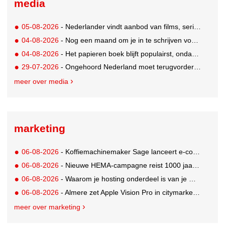
media
05-08-2026
- Nederlander vindt aanbod van films, series en sport vaak versnipperd
04-08-2026
- Nog een maand om je in te schrijven voor de Mercurs 2026
04-08-2026
- Het papieren boek blijft populairst, ondanks digitale alternatieven
29-07-2026
- Ongehoord Nederland moet terugvordering betalen aan Commissariaat voor de Media
meer over media
marketing
06-08-2026
- Koffiemachinemaker Sage lanceert e-commerceplatform voor koffieliefhebbers
06-08-2026
- Nieuwe HEMA-campagne reist 1000 jaar terug in de tijd naar 'Hemastein'
06-08-2026
- Waarom je hosting onderdeel is van je merkstrategie
06-08-2026
- Almere zet Apple Vision Pro in citymarketing
meer over marketing