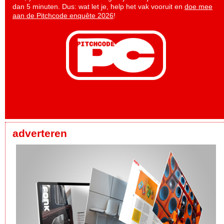
dan 5 minuten. Dus: wat let je, help het vak vooruit en
doe mee
aan de Pitchcode enquête 2026
!
adverteren