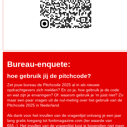
Bureau-enquete:
hoe gebruik jij de pitchcode?
Zet jouw bureau de Pitchcode 2025 al in als nieuwe
opdrachtgevers zich melden? En zo ja, hoe gebruik je de code
en wat zijn je ervaringen? Of: waarom gebruik je ‘m juist niet? Zo
maar een paar vragen uit de nul-meting over het gebruik van de
Pitchcode 2025 in Nederland.
Als dank voor het invullen van de vragenlijst ontvang je een jaar
lang gratis toegang tot fonkmagazine.com (ter waarde van
€65,-). Het invullen van de vragenlijst kost je bovendien niet meer