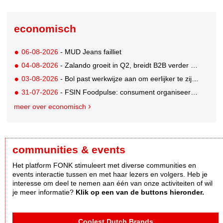
economisch
06-08-2026
- MUD Jeans failliet
04-08-2026
- Zalando groeit in Q2, breidt B2B verder uit en innoveert met AI
03-08-2026
- Bol past werkwijze aan om eerlijker te zijn naar verkopers en consumenten
31-07-2026
- FSIN Foodpulse: consument organiseert eet- en koopgedrag bewuster
meer over economisch
communities & events
Het platform FONK stimuleert met diverse communities en
events interactie tussen en met haar lezers en volgers. Heb je
interesse om deel te nemen aan één van onze activiteiten of wil
je meer informatie?
Klik op een van de buttons hieronder.
Coolest Dutch Brands