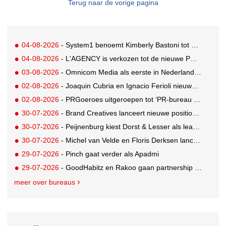
Terug naar de vorige pagina
04-08-2026
- System1 benoemt Kimberly Bastoni tot Gobal Chief Commercial Officer
04-08-2026
- L'AGENCY is verkozen tot de nieuwe PR-partner van KoRo
03-08-2026
- Omnicom Media als eerste in Nederland actief met advertenties in ChatGPT
02-08-2026
- Joaquin Cubria en Ignacio Ferioli nieuwe Global CCO’s GUT, Renata Neumann Global Head of Production
02-08-2026
- PRGoeroes uitgeroepen tot ‘PR-bureau van het jaar 2026’
30-07-2026
- Brand Creatives lanceert nieuwe positionering: Create to Celebrate
30-07-2026
- Peijnenburg kiest Dorst & Lesser als lead social agency
30-07-2026
- Michel van Velde en Floris Derksen lanceren I.C.Y. group: drie specialistische bureaus, één visie op groei
29-07-2026
- Pinch gaat verder als Apadmi
29-07-2026
- GoodHabitz en Rakoo gaan partnership aan voor geïntegreerde talentontwikkeling
meer over bureaus