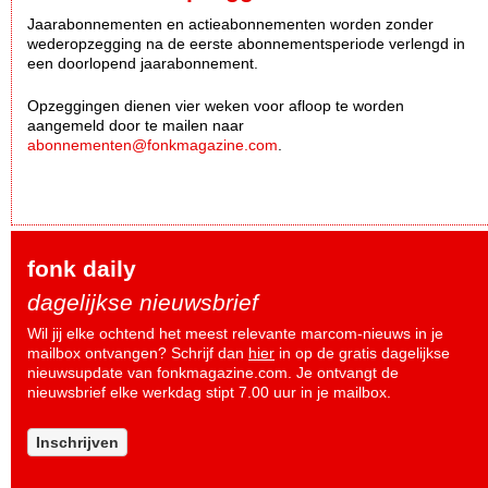
Jaarabonnementen en actieabonnementen worden zonder
wederopzegging na de eerste abonnementsperiode verlengd in
een doorlopend jaarabonnement.
Opzeggingen dienen vier weken voor afloop te worden
aangemeld door te mailen naar
abonnementen@fonkmagazine.com
.
fonk daily
dagelijkse nieuwsbrief
Wil jij elke ochtend het meest relevante marcom-nieuws in je
mailbox ontvangen? Schrijf dan
hier
in op de gratis dagelijkse
nieuwsupdate van fonkmagazine.com. Je ontvangt de
nieuwsbrief elke werkdag stipt 7.00 uur in je mailbox.
Inschrijven