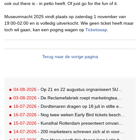
ook out there is - in petto heeft. Of just go for the fun of it.
Museumnacht 2025 vindt plaats op zaterdag 1 november van
19:00-02:00 en is volledig uitverkocht. Wie geen ticket heeft maar
toch wil gaan, kan een poging wagen op
Ticketswap
.
Terug naar de vorige pagina
04-08-2026
- Op 21 en 22 augustus orgnaniseert SUE Behavioural Design de Summer School 2026
03-08-2026
- De Reclamefabriek roept marketingteams op: maak de shift, stop de chaos
16-07-2026
- Dordtenaren dragen op 18 juli in stilte een levensgroot beeld door de straten van de stad
16-07-2026
- Nog twee weken Early Bird tickets beschikbaar voor ADNIGHT
15-07-2026
- Kunsthal Rotterdam presenteert omvangrijke tentoonstelling van Paul Signac en tijdgenoten
14-07-2026
- 200 marketeers schreven zich al in voor Time to Make Sense
14-07-2026
- Den Haag wordt drie dagen lang Latin hoofdstad van Nederland