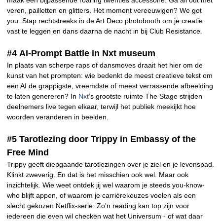
maak een bijpassende roaring twenties accessoire. Ga all out met
veren, pailletten en glitters. Het moment vereeuwigen? We got
you. Stap rechtstreeks in de Art Deco photobooth om je creatie
vast te leggen en dans daarna de nacht in bij Club Resistance.
#4 AI-Prompt Battle in Nxt museum
In plaats van scherpe raps of dansmoves draait het hier om de
kunst van het prompten: wie bedenkt de meest creatieve tekst om
een AI de grappigste, vreemdste of meest verrassende afbeelding
te laten genereren? In
Nxt
’s grootste ruimte The Stage strijden
deelnemers live tegen elkaar, terwijl het publiek meekijkt hoe
woorden veranderen in beelden.
#5 Tarotlezing door Trippy in Embassy of the
Free Mind
Trippy geeft diepgaande tarotlezingen over je ziel en je levenspad.
Klinkt zweverig. En dat is het misschien ook wel. Maar ook
inzichtelijk. Wie weet ontdek jij wel waarom je steeds you-know-
who blijft appen, of waarom je carrièrekeuzes voelen als een
slecht gekozen Netflix-serie. Zo'n reading kan top zijn voor
iedereen die even wil checken wat het Universum - of wat daar