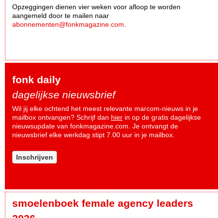
Opzeggingen dienen vier weken voor afloop te worden
aangemeld door te mailen naar
abonnementen@fonkmagazine.com
.
fonk daily
dagelijkse nieuwsbrief
Wil jij elke ochtend het meest relevante marcom-nieuws in je
mailbox ontvangen? Schrijf dan
hier
in op de gratis dagelijkse
nieuwsupdate van fonkmagazine.com. Je ontvangt de
nieuwsbrief elke werkdag stipt 7.00 uur in je mailbox.
Inschrijven
smoelenboek female agency leaders