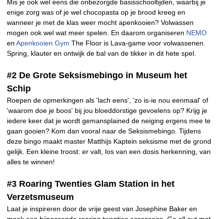
Mis je ook wel eens die onbezorgde basisschooltijden, waarbij je
enige zorg was of je wel chocopasta op je brood kreeg en
wanneer je met de klas weer mocht apenkooien? Volwassen
mogen ook wel wat meer spelen. En daarom organiseren
NEMO
en
Apenkooien Gym
The Floor is Lava-game voor volwassenen.
Spring, klauter en ontwijk de bal van de tikker in dit hete spel.
#2 De Grote Seksismebingo in Museum het
Schip
Roepen de opmerkingen als 'lach eens', 'zo is-ie nou eenmaal' of
'waarom doe je boos' bij jou bloeddorstige gevoelens op? Krijg je
iedere keer dat je wordt gemansplained de neiging ergens mee te
gaan gooien? Kom dan vooral naar de Seksismebingo. Tijdens
deze bingo maakt master Matthijs Kaptein seksisme met de grond
gelijk. Een kleine troost: er valt, los van een dosis herkenning, van
alles te winnen!
#3 Roaring Twenties Glam Station in het
Verzetsmuseum
Laat je inspireren door de vrije geest van Josephine Baker en