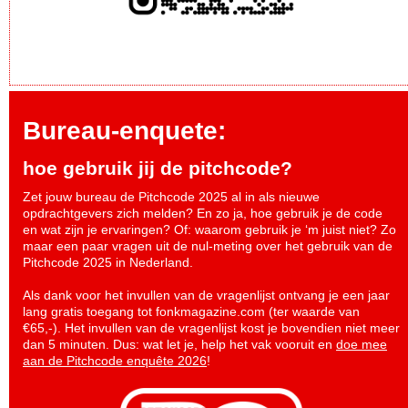
Bureau-enquete:
hoe gebruik jij de pitchcode?
Zet jouw bureau de Pitchcode 2025 al in als nieuwe
opdrachtgevers zich melden? En zo ja, hoe gebruik je de code
en wat zijn je ervaringen? Of: waarom gebruik je ‘m juist niet? Zo
maar een paar vragen uit de nul-meting over het gebruik van de
Pitchcode 2025 in Nederland.
Als dank voor het invullen van de vragenlijst ontvang je een jaar
lang gratis toegang tot fonkmagazine.com (ter waarde van
€65,-). Het invullen van de vragenlijst kost je bovendien niet meer
dan 5 minuten. Dus: wat let je, help het vak vooruit en
doe mee
aan de Pitchcode enquête 2026
!