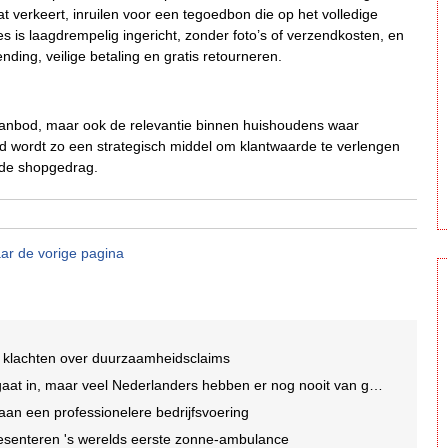
t verkeert, inruilen voor een tegoedbon die op het volledige
es is laagdrempelig ingericht, zonder foto’s of verzendkosten, en
ing, veilige betaling en gratis retourneren.
 aanbod, maar ook de relevantie binnen huishoudens waar
 wordt zo een strategisch middel om klantwaarde te verlengen
nde shopgedrag.
ar de vorige pagina
 klachten over duurzaamheidsclaims
t in, maar veel Nederlanders hebben er nog nooit van gehoord
an een professionelere bedrijfsvoering
esenteren 's werelds eerste zonne-ambulance