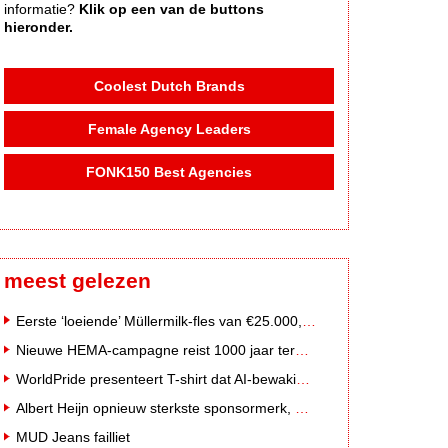
informatie?
Klik op een van de buttons
hieronder.
Coolest Dutch Brands
Female Agency Leaders
FONK150 Best Agencies
meest gelezen
Eerste ‘loeiende’ Müllermilk-fles van €25.000,- gevonden
Nieuwe HEMA-campagne reist 1000 jaar terug in de tijd naar 'Hemastein'
WorldPride presenteert T-shirt dat AI-bewakingscamera's misleidt
Albert Heijn opnieuw sterkste sponsormerk, PostNL daalt
MUD Jeans failliet