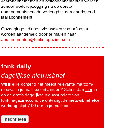
Jaarabonnementen en actieabonnementen worden
zonder wederopzegging na de eerste
abonnementsperiode verlengd in een doorlopend
jaarabonnement.
Opzeggingen dienen vier weken voor afloop te
worden aangemeld door te mailen naar
abonnementen@fonkmagazine.com
.
fonk daily
dagelijkse nieuwsbrief
Wil jij elke ochtend het meest relevante marcom-
nieuws in je mailbox ontvangen? Schrijf dan
hier
in
op de gratis dagelijkse nieuwsupdate van
fonkmagazine.com. Je ontvangt de nieuwsbrief elke
werkdag stipt 7.00 uur in je mailbox.
Inschrijven