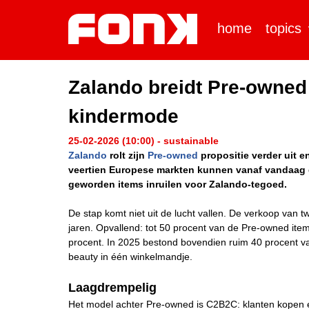
home
topics
Zalando breidt Pre-owned
kindermode
25-02-2026 (10:00) - sustainable
Zalando
rolt zijn
Pre-owned
propositie verder uit 
veertien Europese markten kunnen vanaf vandaag g
geworden items inruilen voor Zalando-tegoed.
De stap komt niet uit de lucht vallen. De verkoop va
jaren. Opvallend: tot 50 procent van de Pre-owned ite
procent. In 2025 bestond bovendien ruim 40 procent v
beauty in één winkelmandje.
Laagdrempelig
Het model achter Pre-owned is C2B2C: klanten kopen é