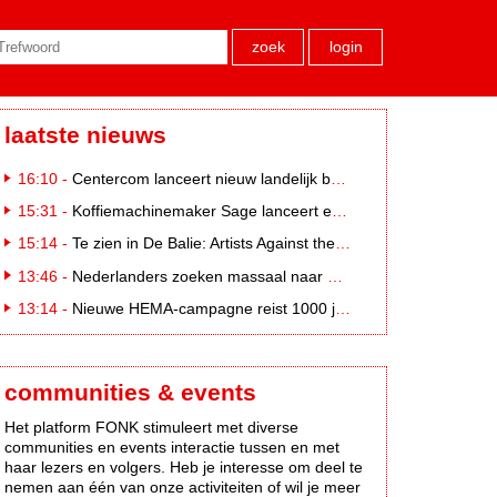
zoek
login
laatste nieuws
16:10 -
Centercom lanceert nieuw landelijk buitereclamenetwerk: City Cubes
15:31 -
Koffiemachinemaker Sage lanceert e-commerceplatform voor koffieliefhebbers
15:14 -
Te zien in De Balie: Artists Against the Kremlin III
13:46 -
Nederlanders zoeken massaal naar eclipsbrillen op Marktplaats
13:14 -
Nieuwe HEMA-campagne reist 1000 jaar terug in de tijd naar 'Hemastein'
communities & events
Het platform FONK stimuleert met diverse
communities en events interactie tussen en met
haar lezers en volgers. Heb je interesse om deel te
nemen aan één van onze activiteiten of wil je meer