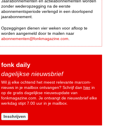
Jaarabonnementen en actieabonnementen worden
zonder wederopzegging na de eerste
abonnementsperiode verlengd in een doorlopend
jaarabonnement.
Opzeggingen dienen vier weken voor afloop te
worden aangemeld door te mailen naar
abonnementen@fonkmagazine.com
.
fonk daily
dagelijkse nieuwsbrief
Wil jij elke ochtend het meest relevante marcom-
nieuws in je mailbox ontvangen? Schrijf dan
hier
in
op de gratis dagelijkse nieuwsupdate van
fonkmagazine.com. Je ontvangt de nieuwsbrief elke
werkdag stipt 7.00 uur in je mailbox.
Inschrijven