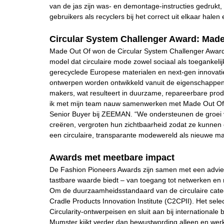
van de jas zijn was- en demontage-instructies gedruk
gebruikers als recyclers bij het correct uit elkaar hale
Circular System Challenger Award: Made
Made Out Of won de Circular System Challenger Award,
model dat circulaire mode zowel sociaal als toegankelij
gerecyclede Europese materialen en next-gen innovatie
ontwerpen worden ontwikkeld vanuit de eigenschappe
makers, wat resulteert in duurzame, repareerbare pro
ik met mijn team nauw samenwerken met Made Out Of 
Senior Buyer bij ZEEMAN. “We ondersteunen de groei v
creëren, vergroten hun zichtbaarheid zodat ze kunnen 
een circulaire, transparante modewereld als nieuwe m
Awards met meetbare impact
De Fashion Pioneers Awards zijn samen met een adviesr
tastbare waarde biedt – van toegang tot netwerken e
Om de duurzaamheidsstandaard van de circulaire cate
Cradle Products Innovation Institute (C2CPII). Het sel
Circularity-ontwerpeisen en sluit aan bij internationale 
Mumster kijkt verder dan bewustwording alleen en wer