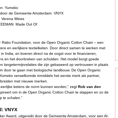
ion: Yumeko
t door de Gemeente Amsterdam: VNYX
: Verena Weiss
r ZEEMAN: Made Out Of
or Rabo Foundation, voor de Open Organic Cotton Chain – een
tere en eerlijkere textielketen. Door direct samen te werken met
n India, en boeren direct na de oogst voor te financieren,
ns en het doorbreken van schulden. Het model borgt goede
 langetermijnrelaties die zijn gebaseerd op vertrouwen in plaats
eren om door te gaan met biologische landbouw. De Open Organic
: Yumeko verwelkomde inmiddels het eerste merk als partner,
itbreiden met nieuwe merken.
, eerlijke ketens de norm kunnen worden,” zegt
Rob van den
ireert om in de Open Organic Cotton Chain te stappen en zo de
 te schalen.”
d: VNYX
er Award, uitgereikt door de Gemeente Amsterdam, voor een AI-