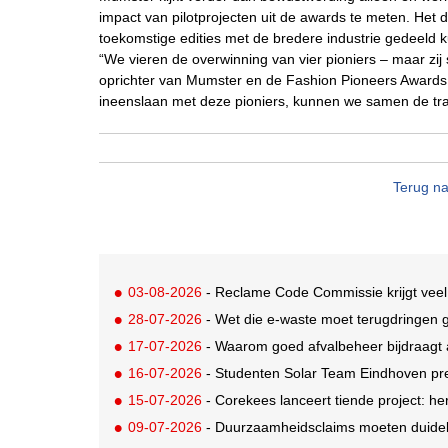
impact van pilotprojecten uit de awards te meten. Het d
toekomstige edities met de bredere industrie gedeeld
“We vieren de overwinning van vier pioniers – maar zij
oprichter van Mumster en de Fashion Pioneers Awards
ineenslaan met deze pioniers, kunnen we samen de tra
Terug na
03-08-2026
- Reclame Code Commissie krijgt veel
28-07-2026
- Wet die e-waste moet terugdringen gaa
17-07-2026
- Waarom goed afvalbeheer bijdraagt a
16-07-2026
- Studenten Solar Team Eindhoven pr
15-07-2026
- Corekees lanceert tiende project: he
09-07-2026
- Duurzaamheidsclaims moeten duideli