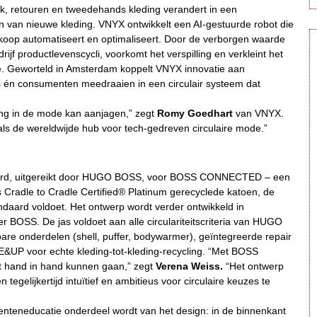
k, retouren en tweedehands kleding verandert in een
n van nieuwe kleding. VNYX ontwikkelt een AI-gestuurde robot die
koop automatiseert en optimaliseert. Door de verborgen waarde
ijf productlevenscycli, voorkomt het verspilling en verkleint het
ie. Geworteld in Amsterdam koppelt VNYX innovatie aan
ers én consumenten meedraaien in een circulair systeem dat
ing in de mode kan aanjagen,” zegt
Romy Goedhart
van VNYX.
ls de wereldwijde hub voor tech-gedreven circulaire mode.”
Award, uitgereikt door HUGO BOSS, voor BOSS CONNECTED – een
s Cradle to Cradle Certified® Platinum gerecyclede katoen, de
andaard voldoet. Het ontwerp wordt verder ontwikkeld in
OSS. De jas voldoet aan alle circulariteitscriteria van HUGO
re onderdelen (shell, puffer, bodywarmer), geïntegreerde repair
&UP voor echte kleding-tot-kleding-recycling. “Met BOSS
t hand in hand kunnen gaan,” zegt
Verena Weiss.
“Het ontwerp
elijkertijd intuïtief en ambitieus voor circulaire keuzes te
nteneducatie onderdeel wordt van het design: in de binnenkant