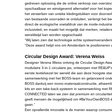
gedreven oplossing die de online verkoop van overstoc
opschaalbaar en winstgevend alternatief voor het kope
het verwerken van unieke kledingstukken voor doorver
van bestaande voorraden te ontsluiten, verlengt het bedr
direct de ecologische voetafdruk van de mode-industr
inclusiviteit, en maakt het mogelijk dat merken, retail
wereldwijd kan worden opgeschaald.
“Wij laten zien dat technologie echte systeemverander
“Deze award helpt ons om Amsterdam te positioneren a
Circular Design Award: Verena Weiss
Designer Verena Weiss ontving de Circular Design 
modulaire 3-in-1 circulaire jas, ontworpen met RE&UP’
eerste textielvezel ter wereld die aan deze hoogste st
samenwerking met het BOSS-team en gelanceerd onder B
BOSS dankzij een mono-materiaalconstructie, afneemba
kits en een take-back-systeem in samenwerking met RE
CONNECTED laten we zien dat premium en circularitei
geeft mensen de mogelijkheid om #BeYourOwnBOSS én teg
gaan.”
Een opvallende innovatie is de manier waarop consume