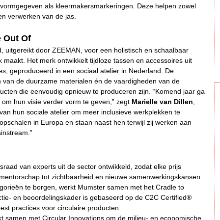
t, vormgegeven als kleermakersmarkeringen. Deze helpen zowel
n en verwerken van de jas.
 Out Of
 uitgereikt door ZEEMAN, voor een holistisch en schaalbaar
k maakt. Het merk ontwikkelt tijdloze tassen en accessoires uit
s, geproduceerd in een sociaal atelier in Nederland. De
n van de duurzame materialen én de vaardigheden van de
ducten die eenvoudig opnieuw te produceren zijn. “Komend jaar ga
om hun visie verder vorm te geven,” zegt
Marielle van Dillen
,
an hun sociale atelier om meer inclusieve werkplekken te
opschalen in Europa en staan naast hen terwijl zij werken aan
ainstream.”
aad van experts uit de sector ontwikkeld, zodat elke prijs
n mentorschap tot zichtbaarheid en nieuwe samenwerkingskansen.
gorieën te borgen, werkt Mumster samen met het Cradle to
ectie- en beoordelingskader is gebaseerd op de C2C Certified®
best practices voor circulaire producten.
kt samen met Circular Innovations om de milieu- en economische