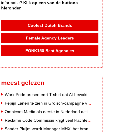
informatie?
Klik op een van de buttons
hieronder.
Coolest Dutch Brands
Female Agency Leaders
FONK150 Best Agencies
meest gelezen
WorldPride presenteert T-shirt dat AI-bewakingscamera's misleidt
Pepijn Lanen te zien in Grolsch-campagne voor nieuwe Grolsch CAL
Omnicom Media als eerste in Nederland actief met advertenties in ChatGPT
Reclame Code Commissie krijgt veel klachten over duurzaamheidsclaims
Sander Pluijm wordt Manager MHX, het branded content label van Mediahuis