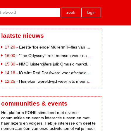
zoek
login
laatste nieuws
17:20 -
Eerste ‘loeiende’ Müllermilk-fles van €25.000,- gevonden
16:00 -
'The Odyssey' trekt mensen weer naar de bioscoop
15:30 -
NMO luistercijfers juli: Qmusic marktleider, gevolgd door NPO2 en 538
14:18 -
iO wint Red Dot Award voor afscheidscampagne Peter Houtman bij Feyenoord
12:25 -
Heineken wereldwijd weer iets meer in trek
communities & events
Het platform FONK stimuleert met diverse
communities en events interactie tussen en met
haar lezers en volgers. Heb je interesse om deel te
nemen aan één van onze activiteiten of wil je meer