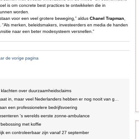
oel is om concrete best practices te ontwikkelen die in
 kunnen worden.
 staan voor een veel grotere beweging,” aldus
Chanel Trapman
,
. “Als merken, beleidsmakers, investeerders en media de handen
nsitie naar een beter modesysteem versnellen.”
ar de vorige pagina
 klachten over duurzaamheidsclaims
t in, maar veel Nederlanders hebben er nog nooit van gehoord
an een professionelere bedrijfsvoering
esenteren 's werelds eerste zonne-ambulance
rbebossing met koffie
jk en controleerbaar zijn vanaf 27 september