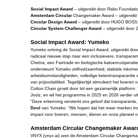
Social Impact Award
– uitgereikt door Rabo Foundat
Amsterdam Circular
Changemaker Award – uitgereik
Circular Design Award
– uitgereikt door HUGO BOSS
Circular System Challenger Award
– uitgereikt doo
Social Impact Award: Yumeko
Yumeko ontving de Social Impact Award, uitgereikt do
radicaal nieuwe stap naar een inclusievere, transparan
Chetna, een Fairtrade en biologische katoencoöperatie i
ondersteunt Yumeko zelfredzaamheid, stabiele inkome
arbeidsomstandigheden, volledige ketentransparantie en
van prijsvolatiliteit. Tegelijkertijd stimuleert het bo
Cotton Chain groeit door tot een gezamenlijk platform
Joolz, en wil het programma in 2025 en 2026 verder u
“Deze erkenning versterkt ons geloof dat transparante
Dool
van Yumeko. “We hopen dat het meer merken insp
impact voor boeren, mensen, dieren en onze planeet op
Amsterdam Circular Changemaker Awar
VNYX (vnyx.ai) won de Amsterdam Circular Changemak