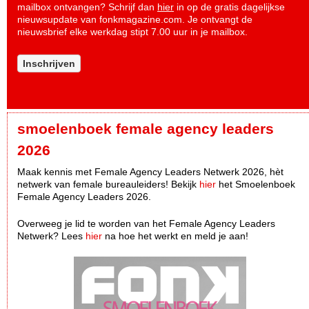
mailbox ontvangen? Schrijf dan
hier
in op de gratis dagelijkse
nieuwsupdate van fonkmagazine.com. Je ontvangt de
nieuwsbrief elke werkdag stipt 7.00 uur in je mailbox.
Inschrijven
smoelenboek female agency leaders
2026
Maak kennis met Female Agency Leaders Netwerk 2026, hèt
netwerk van female bureauleiders! Bekijk
hier
het Smoelenboek
Female Agency Leaders 2026.
Overweeg je lid te worden van het Female Agency Leaders
Netwerk? Lees
hier
na hoe het werkt en meld je aan!