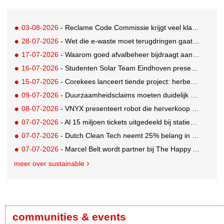
03-08-2026
- Reclame Code Commissie krijgt veel klachten over duurzaamheidsclaims
28-07-2026
- Wet die e-waste moet terugdringen gaat in, maar veel Nederlanders hebben er nog nooit van gehoord
17-07-2026
- Waarom goed afvalbeheer bijdraagt aan een professionelere bedrijfsvoering
16-07-2026
- Studenten Solar Team Eindhoven presenteren 's werelds eerste zonne-ambulance
15-07-2026
- Corekees lanceert tiende project: herbebossing met koffie
09-07-2026
- Duurzaamheidsclaims moeten duidelijk en controleerbaar zijn vanaf 27 september
08-07-2026
- VNYX presenteert robot die herverkoop van kleding vergemakkelijkt
07-07-2026
- Al 15 miljoen tickets uitgedeeld bij statiegeldwinactie met Tikkie
07-07-2026
- Dutch Clean Tech neemt 25% belang in bijna honderd jaar oud drinkwaterbedrijf in Guatemala
07-07-2026
- Marcel Belt wordt partner bij The Happy Activist
meer over sustainable
communities & events