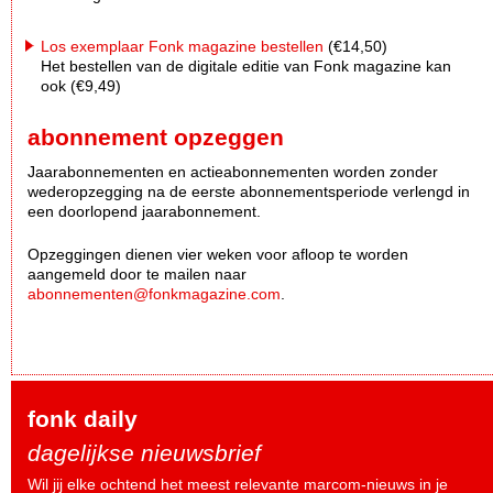
Los exemplaar Fonk magazine bestellen
(€14,50)
Het bestellen van de digitale editie van Fonk magazine kan
ook (€9,49)
abonnement opzeggen
Jaarabonnementen en actieabonnementen worden zonder
wederopzegging na de eerste abonnementsperiode verlengd in
een doorlopend jaarabonnement.
Opzeggingen dienen vier weken voor afloop te worden
aangemeld door te mailen naar
abonnementen@fonkmagazine.com
.
fonk daily
dagelijkse nieuwsbrief
Wil jij elke ochtend het meest relevante marcom-nieuws in je