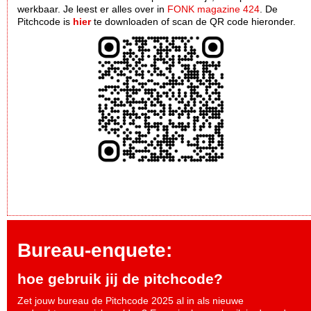
werkbaar. Je leest er alles over in
FONK magazine 424
. De
Pitchcode is
hier
te downloaden of scan de QR code hieronder.
Bureau-enquete:
hoe gebruik jij de pitchcode?
Zet jouw bureau de Pitchcode 2025 al in als nieuwe