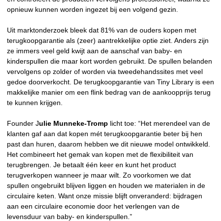
opnieuw kunnen worden ingezet bij een volgend gezin.
Uit marktonderzoek bleek dat 81% van de ouders kopen met
terugkoopgarantie als (zeer) aantrekkelijke optie ziet. Anders zijn
ze immers veel geld kwijt aan de aanschaf van baby- en
kinderspullen die maar kort worden gebruikt. De spullen belanden
vervolgens op zolder of worden via tweedehandssites met veel
gedoe doorverkocht. De terugkoopgarantie van Tiny Library is een
makkelijke manier om een flink bedrag van de aankoopprijs terug
te kunnen krijgen.
Founder J
ulie Munneke-Tromp
licht toe: “Het merendeel van de
klanten gaf aan dat kopen mét terugkoopgarantie beter bij hen
past dan huren, daarom hebben we dit nieuwe model ontwikkeld.
Het combineert het gemak van kopen met de flexibiliteit van
terugbrengen. Je betaalt één keer en kunt het product
terugverkopen wanneer je maar wilt. Zo voorkomen we dat
spullen ongebruikt blijven liggen en houden we materialen in de
circulaire keten. Want onze missie blijft onveranderd: bijdragen
aan een circulaire economie door het verlengen van de
levensduur van baby- en kinderspullen.”