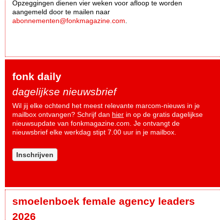
Opzeggingen dienen vier weken voor afloop te worden
aangemeld door te mailen naar
abonnementen@fonkmagazine.com
.
fonk daily
dagelijkse nieuwsbrief
Wil jij elke ochtend het meest relevante marcom-nieuws in je
mailbox ontvangen? Schrijf dan
hier
in op de gratis dagelijkse
nieuwsupdate van fonkmagazine.com. Je ontvangt de
nieuwsbrief elke werkdag stipt 7.00 uur in je mailbox.
Inschrijven
smoelenboek female agency leaders
2026