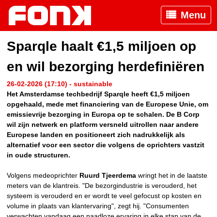
Menu
Sparqle haalt €1,5 miljoen op
en wil bezorging herdefiniëren
26-02-2026 (17:10) - sustainable
Het Amsterdamse techbedrijf Sparqle heeft €1,5 miljoen
opgehaald, mede met financiering van de Europese Unie, om
emissievrije bezorging in Europa op te schalen. De B Corp
wil zijn netwerk en platform versneld uitrollen naar andere
Europese landen en positioneert zich nadrukkelijk als
alternatief voor een sector die volgens de oprichters vastzit
in oude structuren.
Volgens medeoprichter
Ruurd Tjeerdema
wringt het in de laatste
meters van de klantreis. "De bezorgindustrie is verouderd, het
systeem is verouderd en er wordt te veel gefocust op kosten en
volume in plaats van klantervaring", zegt hij. "Consumenten
verwachten vandaag een naadloze ervaring in elke stap van de