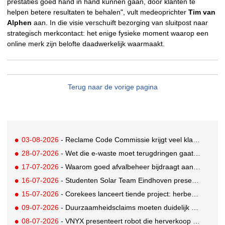
prestaties goed hand in hand kunnen gaan, door klanten te
helpen betere resultaten te behalen", vult medeoprichter
Tim van
Alphen
aan. In die visie verschuift bezorging van sluitpost naar
strategisch merkcontact: het enige fysieke moment waarop een
online merk zijn belofte daadwerkelijk waarmaakt.
Terug naar de vorige pagina
03-08-2026
- Reclame Code Commissie krijgt veel klachten over duurzaamheidsclaims
28-07-2026
- Wet die e-waste moet terugdringen gaat in, maar veel Nederlanders hebben er nog nooit van gehoord
17-07-2026
- Waarom goed afvalbeheer bijdraagt aan een professionelere bedrijfsvoering
16-07-2026
- Studenten Solar Team Eindhoven presenteren 's werelds eerste zonne-ambulance
15-07-2026
- Corekees lanceert tiende project: herbebossing met koffie
09-07-2026
- Duurzaamheidsclaims moeten duidelijk en controleerbaar zijn vanaf 27 september
08-07-2026
- VNYX presenteert robot die herverkoop van kleding vergemakkelijkt