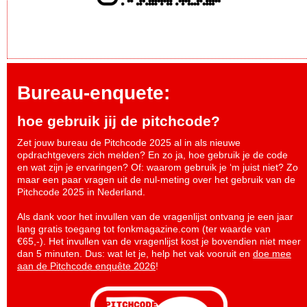
Bureau-enquete:
hoe gebruik jij de pitchcode?
Zet jouw bureau de Pitchcode 2025 al in als nieuwe
opdrachtgevers zich melden? En zo ja, hoe gebruik je de code
en wat zijn je ervaringen? Of: waarom gebruik je ‘m juist niet? Zo
maar een paar vragen uit de nul-meting over het gebruik van de
Pitchcode 2025 in Nederland.
Als dank voor het invullen van de vragenlijst ontvang je een jaar
lang gratis toegang tot fonkmagazine.com (ter waarde van
€65,-). Het invullen van de vragenlijst kost je bovendien niet meer
dan 5 minuten. Dus: wat let je, help het vak vooruit en
doe mee
aan de Pitchcode enquête 2026
!