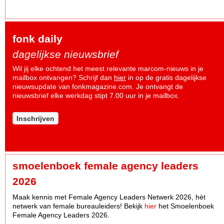
fonk daily
dagelijkse nieuwsbrief
Wil jij elke ochtend het meest relevante marcom-nieuws in je
mailbox ontvangen? Schrijf dan
hier
in op de gratis dagelijkse
nieuwsupdate van fonkmagazine.com. Je ontvangt de
nieuwsbrief elke werkdag stipt 7.00 uur in je mailbox.
Inschrijven
smoelenboek female agency leaders
2026
Maak kennis met Female Agency Leaders Netwerk 2026, hèt
netwerk van female bureauleiders! Bekijk
hier
het Smoelenboek
Female Agency Leaders 2026.