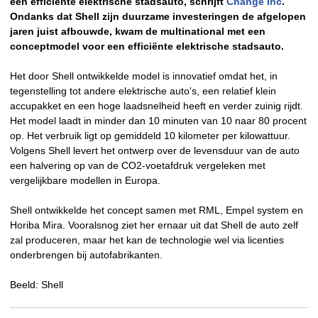
een efficiënte elektrische stadsauto, schrijft
Change Inc
.
Ondanks dat Shell zijn duurzame investeringen de afgelopen
jaren juist afbouwde, kwam de multinational met een
conceptmodel voor een efficiënte elektrische stadsauto.
Het door Shell ontwikkelde model is innovatief omdat het, in
tegenstelling tot andere elektrische auto's, een relatief klein
accupakket en een hoge laadsnelheid heeft en verder zuinig rijdt.
Het model laadt in minder dan 10 minuten van 10 naar 80 procent
op. Het verbruik ligt op gemiddeld 10 kilometer per kilowattuur.
Volgens Shell levert het ontwerp over de levensduur van de auto
een halvering op van de CO2-voetafdruk vergeleken met
vergelijkbare modellen in Europa.
Shell ontwikkelde het concept samen met RML, Empel system en
Horiba Mira. Vooralsnog ziet her ernaar uit dat Shell de auto zelf
zal produceren, maar het kan de technologie wel via licenties
onderbrengen bij autofabrikanten.
Beeld: Shell