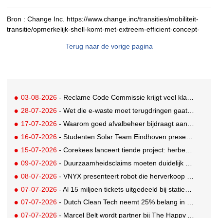
Bron :
Change Inc. https://www.change.inc/transities/mobiliteit-
transitie/opmerkelijk-shell-komt-met-extreem-efficient-concept-
Terug naar de vorige pagina
03-08-2026
- Reclame Code Commissie krijgt veel klachten over duurzaamheidsclaims
28-07-2026
- Wet die e-waste moet terugdringen gaat in, maar veel Nederlanders hebben er nog nooit van gehoord
17-07-2026
- Waarom goed afvalbeheer bijdraagt aan een professionelere bedrijfsvoering
16-07-2026
- Studenten Solar Team Eindhoven presenteren 's werelds eerste zonne-ambulance
15-07-2026
- Corekees lanceert tiende project: herbebossing met koffie
09-07-2026
- Duurzaamheidsclaims moeten duidelijk en controleerbaar zijn vanaf 27 september
08-07-2026
- VNYX presenteert robot die herverkoop van kleding vergemakkelijkt
07-07-2026
- Al 15 miljoen tickets uitgedeeld bij statiegeldwinactie met Tikkie
07-07-2026
- Dutch Clean Tech neemt 25% belang in bijna honderd jaar oud drinkwaterbedrijf in Guatemala
07-07-2026
- Marcel Belt wordt partner bij The Happy Activist