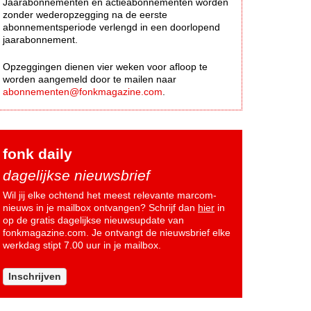
Jaarabonnementen en actieabonnementen worden
zonder wederopzegging na de eerste
abonnementsperiode verlengd in een doorlopend
jaarabonnement.
Opzeggingen dienen vier weken voor afloop te
worden aangemeld door te mailen naar
abonnementen@fonkmagazine.com
.
fonk daily
dagelijkse nieuwsbrief
Wil jij elke ochtend het meest relevante marcom-
nieuws in je mailbox ontvangen? Schrijf dan
hier
in
op de gratis dagelijkse nieuwsupdate van
fonkmagazine.com. Je ontvangt de nieuwsbrief elke
werkdag stipt 7.00 uur in je mailbox.
Inschrijven