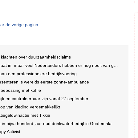
ar de vorige pagina
 klachten over duurzaamheidsclaims
t in, maar veel Nederlanders hebben er nog nooit van gehoord
an een professionelere bedrijfsvoering
esenteren 's werelds eerste zonne-ambulance
rbebossing met koffie
jk en controleerbaar zijn vanaf 27 september
op van kleding vergemakkelijkt
tatiegeldwinactie met Tikkie
n bijna honderd jaar oud drinkwaterbedrijf in Guatemala
py Activist