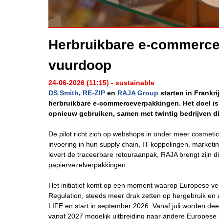
Herbruikbare e-commercev
vuurdoop
24-06-2026 (11:15) - sustainable
DS Smith
,
RE-ZIP
en
RAJA Group
starten in Frankr
herbruikbare e-commerceverpakkingen. Het doel is
opnieuw gebruiken, samen met twintig bedrijven die
De pilot richt zich op webshops in onder meer cosmeti
invoering in hun supply chain, IT-koppelingen, market
levert de traceerbare retouraanpak, RAJA brengt zijn d
papiervezelverpakkingen.
Het initiatief komt op een moment waarop Europese v
Regulation, steeds meer druk zetten op hergebruik e
LIFE en start in september 2026. Vanaf juli worden dee
vanaf 2027 mogelijk uitbreiding naar andere Europese 