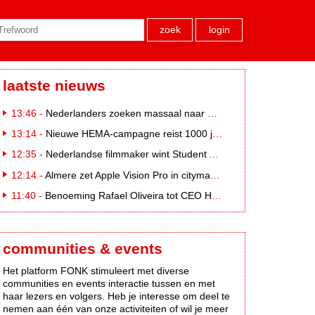
zoek
login
laatste nieuws
13:46 -
Nederlanders zoeken massaal naar eclipsbrillen op Marktplaats
13:14 -
Nieuwe HEMA-campagne reist 1000 jaar terug in de tijd naar 'Hemastein'
12:35 -
Nederlandse filmmaker wint Student Academy Award
12:14 -
Almere zet Apple Vision Pro in citymarketing
11:40 -
Benoeming Rafael Oliveira tot CEO Heineken nu defintief
communities & events
Het platform FONK stimuleert met diverse
communities en events interactie tussen en met
haar lezers en volgers. Heb je interesse om deel te
nemen aan één van onze activiteiten of wil je meer