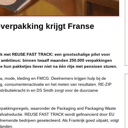
erpakking krijgt Franse
ijk met REUSE FAST TRACK: een grootschalige pilot voor
 ambitieus: binnen twaalf maanden 250.000 verpakkingen
 hun pakketjes liever niet na één ritje met pensioen sturen.
ca, mode, kleding en FMCG. Deelnemers krijgen hulp bij de
ing, consumentenactivatie en het meten van resultaten. RE-ZIP
istributiekracht in en DS Smith zorgt voor de duurzame
erpakkingsregels, waaronder de Packaging and Packaging Waste
n afvalreductie. REUSE FAST TRACK wordt gefinancierd door EU
lnemende bedrijven geselecteerd. Als Frankrijk goed uitpakt, volgt
landen.