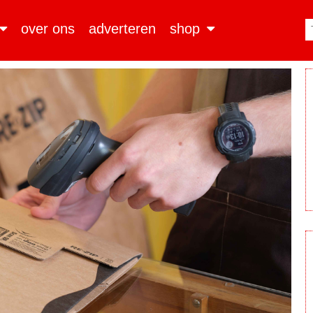
over ons
adverteren
shop