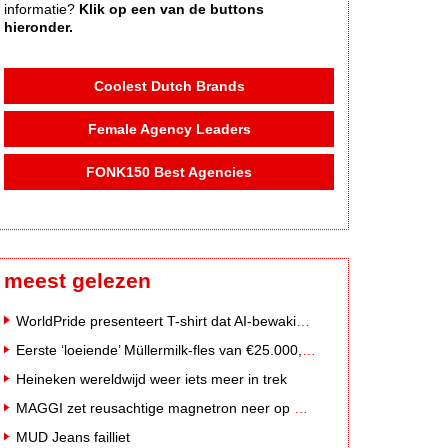
informatie?
Klik op een van de buttons
hieronder.
Coolest Dutch Brands
Female Agency Leaders
FONK150 Best Agencies
meest gelezen
WorldPride presenteert T-shirt dat AI-bewakingscamera's misleidt
Eerste ‘loeiende’ Müllermilk-fles van €25.000,- gevonden
Heineken wereldwijd weer iets meer in trek
MAGGI zet reusachtige magnetron neer op Solar Festival
MUD Jeans failliet