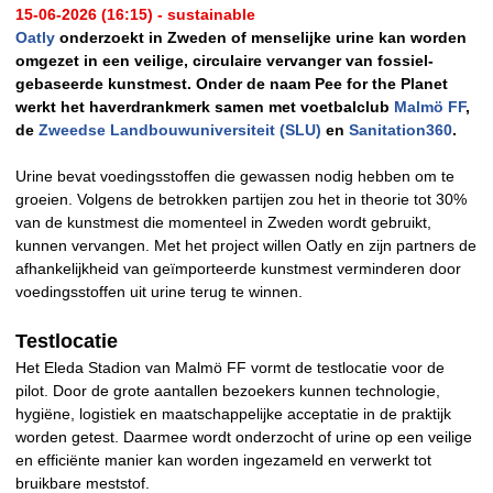
15-06-2026 (16:15) - sustainable
Oatly
onderzoekt in Zweden of menselijke urine kan worden
omgezet in een veilige, circulaire vervanger van fossiel-
gebaseerde kunstmest. Onder de naam Pee for the Planet
werkt het haverdrankmerk samen met voetbalclub
Malmö FF
,
de
Zweedse Landbouwuniversiteit (SLU)
en
Sanitation360
.
Urine bevat voedingsstoffen die gewassen nodig hebben om te
groeien. Volgens de betrokken partijen zou het in theorie tot 30%
van de kunstmest die momenteel in Zweden wordt gebruikt,
kunnen vervangen. Met het project willen Oatly en zijn partners de
afhankelijkheid van geïmporteerde kunstmest verminderen door
voedingsstoffen uit urine terug te winnen.
Testlocatie
Het Eleda Stadion van Malmö FF vormt de testlocatie voor de
pilot. Door de grote aantallen bezoekers kunnen technologie,
hygiëne, logistiek en maatschappelijke acceptatie in de praktijk
worden getest. Daarmee wordt onderzocht of urine op een veilige
en efficiënte manier kan worden ingezameld en verwerkt tot
bruikbare meststof.