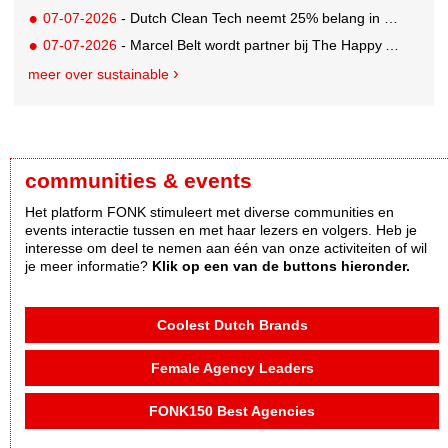
07-07-2026
- Dutch Clean Tech neemt 25% belang in bijna honderd jaar oud drinkwaterbedrijf in Guatemala
07-07-2026
- Marcel Belt wordt partner bij The Happy Activist
meer over sustainable
communities & events
Het platform FONK stimuleert met diverse communities en
events interactie tussen en met haar lezers en volgers. Heb je
interesse om deel te nemen aan één van onze activiteiten of wil
je meer informatie?
Klik op een van de buttons hieronder.
Coolest Dutch Brands
Female Agency Leaders
FONK150 Best Agencies