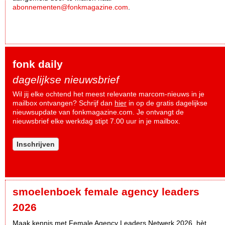
abonnementen@fonkmagazine.com
.
fonk daily
dagelijkse nieuwsbrief
Wil jij elke ochtend het meest relevante marcom-nieuws in je
mailbox ontvangen? Schrijf dan
hier
in op de gratis dagelijkse
nieuwsupdate van fonkmagazine.com. Je ontvangt de
nieuwsbrief elke werkdag stipt 7.00 uur in je mailbox.
Inschrijven
smoelenboek female agency leaders
2026
Maak kennis met Female Agency Leaders Netwerk 2026, hèt