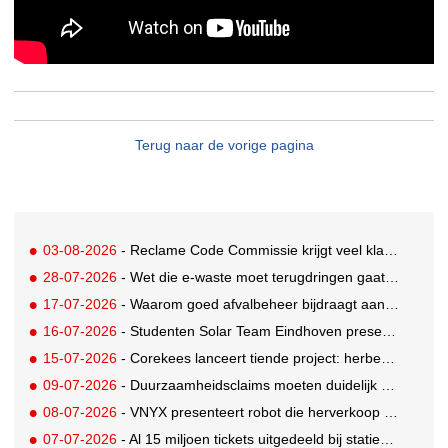
Terug naar de vorige pagina
03-08-2026
- Reclame Code Commissie krijgt veel klachten over duurzaamheidsclaims
28-07-2026
- Wet die e-waste moet terugdringen gaat in, maar veel Nederlanders hebben er nog nooit van gehoord
17-07-2026
- Waarom goed afvalbeheer bijdraagt aan een professionelere bedrijfsvoering
16-07-2026
- Studenten Solar Team Eindhoven presenteren 's werelds eerste zonne-ambulance
15-07-2026
- Corekees lanceert tiende project: herbebossing met koffie
09-07-2026
- Duurzaamheidsclaims moeten duidelijk en controleerbaar zijn vanaf 27 september
08-07-2026
- VNYX presenteert robot die herverkoop van kleding vergemakkelijkt
07-07-2026
- Al 15 miljoen tickets uitgedeeld bij statiegeldwinactie met Tikkie