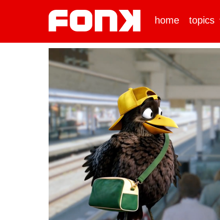
home
topics