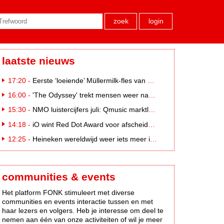
zoek
login
laatste nieuws
17:20 -
Eerste ‘loeiende’ Müllermilk-fles van €25.000,- gevonden
16:00 -
'The Odyssey' trekt mensen weer naar de bioscoop
15:30 -
NMO luistercijfers juli: Qmusic marktleider, gevolgd door NPO2 en 538
14:18 -
iO wint Red Dot Award voor afscheidscampagne Peter Houtman bij Feyenoord
12:25 -
Heineken wereldwijd weer iets meer in trek
communities & events
Het platform FONK stimuleert met diverse
communities en events interactie tussen en met
haar lezers en volgers. Heb je interesse om deel te
nemen aan één van onze activiteiten of wil je meer