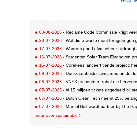
Terug na
03-08-2026
- Reclame Code Commissie krijgt veel
28-07-2026
- Wet die e-waste moet terugdringen gaa
17-07-2026
- Waarom goed afvalbeheer bijdraagt a
16-07-2026
- Studenten Solar Team Eindhoven pr
15-07-2026
- Corekees lanceert tiende project: he
09-07-2026
- Duurzaamheidsclaims moeten duideli
08-07-2026
- VNYX presenteert robot die herverko
07-07-2026
- Al 15 miljoen tickets uitgedeeld bij s
07-07-2026
- Dutch Clean Tech neemt 25% belang i
07-07-2026
- Marcel Belt wordt partner bij The Hap
meer over sustainable