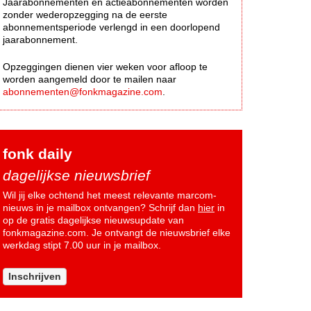
Jaarabonnementen en actieabonnementen worden
zonder wederopzegging na de eerste
abonnementsperiode verlengd in een doorlopend
jaarabonnement.
Opzeggingen dienen vier weken voor afloop te
worden aangemeld door te mailen naar
abonnementen@fonkmagazine.com
.
fonk daily
dagelijkse nieuwsbrief
Wil jij elke ochtend het meest relevante marcom-
nieuws in je mailbox ontvangen? Schrijf dan
hier
in
op de gratis dagelijkse nieuwsupdate van
fonkmagazine.com. Je ontvangt de nieuwsbrief elke
werkdag stipt 7.00 uur in je mailbox.
Inschrijven