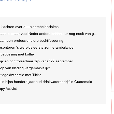
ar de vorige pagina
 klachten over duurzaamheidsclaims
t in, maar veel Nederlanders hebben er nog nooit van gehoord
an een professionelere bedrijfsvoering
esenteren 's werelds eerste zonne-ambulance
rbebossing met koffie
jk en controleerbaar zijn vanaf 27 september
op van kleding vergemakkelijkt
tatiegeldwinactie met Tikkie
n bijna honderd jaar oud drinkwaterbedrijf in Guatemala
py Activist