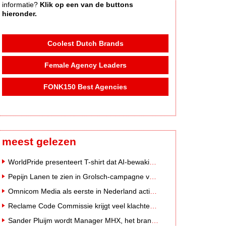
informatie?
Klik op een van de buttons
hieronder.
Coolest Dutch Brands
Female Agency Leaders
FONK150 Best Agencies
meest gelezen
WorldPride presenteert T-shirt dat AI-bewakingscamera's misleidt
Pepijn Lanen te zien in Grolsch-campagne voor nieuwe Grolsch CAL
Omnicom Media als eerste in Nederland actief met advertenties in ChatGPT
Reclame Code Commissie krijgt veel klachten over duurzaamheidsclaims
Sander Pluijm wordt Manager MHX, het branded content label van Mediahuis