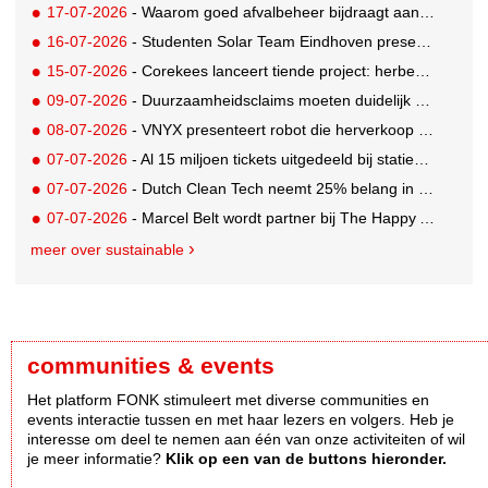
17-07-2026
- Waarom goed afvalbeheer bijdraagt aan een professionelere bedrijfsvoering
16-07-2026
- Studenten Solar Team Eindhoven presenteren 's werelds eerste zonne-ambulance
15-07-2026
- Corekees lanceert tiende project: herbebossing met koffie
09-07-2026
- Duurzaamheidsclaims moeten duidelijk en controleerbaar zijn vanaf 27 september
08-07-2026
- VNYX presenteert robot die herverkoop van kleding vergemakkelijkt
07-07-2026
- Al 15 miljoen tickets uitgedeeld bij statiegeldwinactie met Tikkie
07-07-2026
- Dutch Clean Tech neemt 25% belang in bijna honderd jaar oud drinkwaterbedrijf in Guatemala
07-07-2026
- Marcel Belt wordt partner bij The Happy Activist
meer over sustainable
communities & events
Het platform FONK stimuleert met diverse communities en
events interactie tussen en met haar lezers en volgers. Heb je
interesse om deel te nemen aan één van onze activiteiten of wil
je meer informatie?
Klik op een van de buttons hieronder.