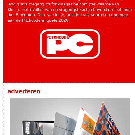
lang gratis toegang tot fonkmagazine.com (ter waarde van
€65,-). Het invullen van de vragenlijst kost je bovendien niet meer
dan 5 minuten. Dus: wat let je, help het vak vooruit en
doe mee
aan de Pitchcode enquête 2026
!
adverteren