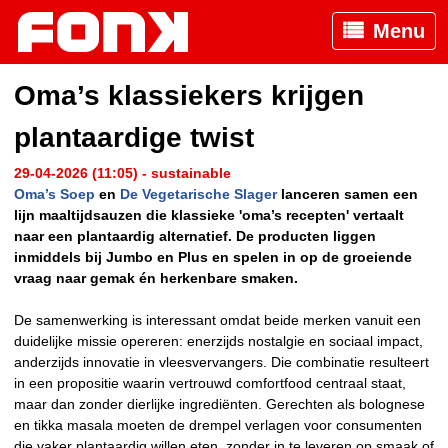
Menu
Oma’s klassiekers krijgen
plantaardige twist
29-04-2026 (11:05) - sustainable
Oma’s Soep
en
De Vegetarische Slager
lanceren samen een
lijn maaltijdsauzen die klassieke 'oma’s recepten' vertaalt
naar een plantaardig alternatief. De producten liggen
inmiddels bij Jumbo en Plus en spelen in op de groeiende
vraag naar gemak én herkenbare smaken.
De samenwerking is interessant omdat beide merken vanuit een
duidelijke missie opereren: enerzijds nostalgie en sociaal impact,
anderzijds innovatie in vleesvervangers. Die combinatie resulteert
in een propositie waarin vertrouwd comfortfood centraal staat,
maar dan zonder dierlijke ingrediënten. Gerechten als bolognese
en tikka masala moeten de drempel verlagen voor consumenten
die vaker plantaardig willen eten, zonder in te leveren op smaak of