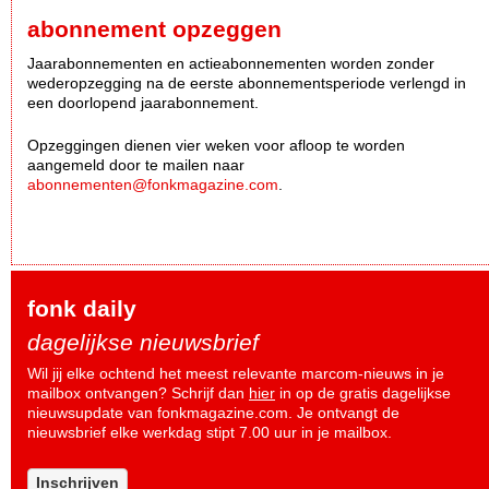
abonnement opzeggen
Jaarabonnementen en actieabonnementen worden zonder
wederopzegging na de eerste abonnementsperiode verlengd in
een doorlopend jaarabonnement.
Opzeggingen dienen vier weken voor afloop te worden
aangemeld door te mailen naar
abonnementen@fonkmagazine.com
.
fonk daily
dagelijkse nieuwsbrief
Wil jij elke ochtend het meest relevante marcom-nieuws in je
mailbox ontvangen? Schrijf dan
hier
in op de gratis dagelijkse
nieuwsupdate van fonkmagazine.com. Je ontvangt de
nieuwsbrief elke werkdag stipt 7.00 uur in je mailbox.
Inschrijven