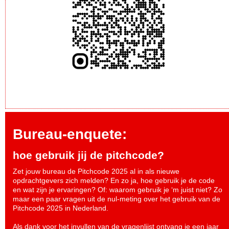
Bureau-enquete:
hoe gebruik jij de pitchcode?
Zet jouw bureau de Pitchcode 2025 al in als nieuwe
opdrachtgevers zich melden? En zo ja, hoe gebruik je de code
en wat zijn je ervaringen? Of: waarom gebruik je ‘m juist niet? Zo
maar een paar vragen uit de nul-meting over het gebruik van de
Pitchcode 2025 in Nederland.
Als dank voor het invullen van de vragenlijst ontvang je een jaar