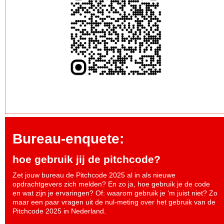
Bureau-enquete:
hoe gebruik jij de pitchcode?
Zet jouw bureau de Pitchcode 2025 al in als nieuwe
opdrachtgevers zich melden? En zo ja, hoe gebruik je de code
en wat zijn je ervaringen? Of: waarom gebruik je ‘m juist niet? Zo
maar een paar vragen uit de nul-meting over het gebruik van de
Pitchcode 2025 in Nederland.