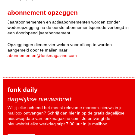
abonnement opzeggen
Jaarabonnementen en actieabonnementen worden zonder
wederopzegging na de eerste abonnementsperiode verlengd in
een doorlopend jaarabonnement.
Opzeggingen dienen vier weken voor afloop te worden
aangemeld door te mailen naar
abonnementen@fonkmagazine.com
.
fonk daily
dagelijkse nieuwsbrief
Wil jij elke ochtend het meest relevante marcom-nieuws in je
mailbox ontvangen? Schrijf dan
hier
in op de gratis dagelijkse
nieuwsupdate van fonkmagazine.com. Je ontvangt de
nieuwsbrief elke werkdag stipt 7.00 uur in je mailbox.