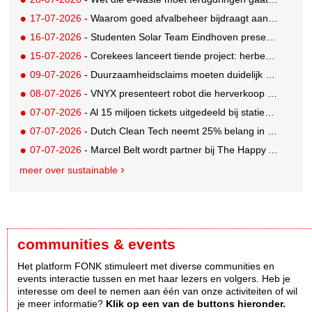
17-07-2026
- Waarom goed afvalbeheer bijdraagt aan een professionelere bedrijfsvoering
16-07-2026
- Studenten Solar Team Eindhoven presenteren 's werelds eerste zonne-ambulance
15-07-2026
- Corekees lanceert tiende project: herbebossing met koffie
09-07-2026
- Duurzaamheidsclaims moeten duidelijk en controleerbaar zijn vanaf 27 september
08-07-2026
- VNYX presenteert robot die herverkoop van kleding vergemakkelijkt
07-07-2026
- Al 15 miljoen tickets uitgedeeld bij statiegeldwinactie met Tikkie
07-07-2026
- Dutch Clean Tech neemt 25% belang in bijna honderd jaar oud drinkwaterbedrijf in Guatemala
07-07-2026
- Marcel Belt wordt partner bij The Happy Activist
meer over sustainable
communities & events
Het platform FONK stimuleert met diverse communities en
events interactie tussen en met haar lezers en volgers. Heb je
interesse om deel te nemen aan één van onze activiteiten of wil
je meer informatie?
Klik op een van de buttons hieronder.