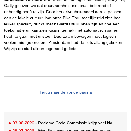
Oatly geloven we dat duurzaamheid niet saai, belerend of
onhandig hoeft te zijn. Door het drive thru-model aan te passen
aan de lokale cultuur, laat onze Bike Thru tegelijkertijd zien hoe
lekker specialty drinks met haverdrank kunnen zijn en hoe een
toekomst eruit kan zien waarin gemak niet automatisch samen
hoeft te gaan met uitstoot. Duurzaam bewegen moet logisch
voelen, niet geforceerd. Amsterdam had de fiets allang gekozen.
Wij zijn de stad alleen tegemoet gefietst.”
Terug naar de vorige pagina
03-08-2026
- Reclame Code Commissie krijgt veel klachten over duurzaamheidsclaims
28-07-2026
- Wet die e-waste moet terugdringen gaat in, maar veel Nederlanders hebben er nog nooit van gehoord