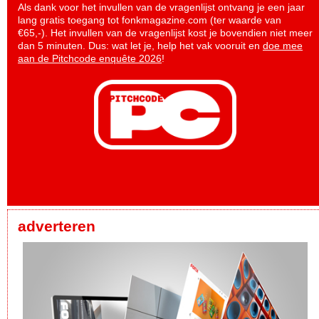
Als dank voor het invullen van de vragenlijst ontvang je een jaar
lang gratis toegang tot fonkmagazine.com (ter waarde van
€65,-). Het invullen van de vragenlijst kost je bovendien niet meer
dan 5 minuten. Dus: wat let je, help het vak vooruit en
doe mee
aan de Pitchcode enquête 2026
!
adverteren