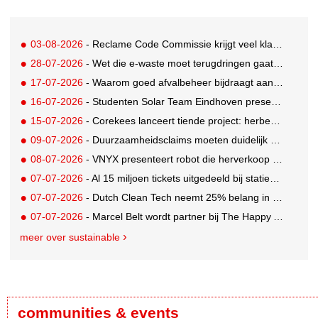
03-08-2026
- Reclame Code Commissie krijgt veel klachten over duurzaamheidsclaims
28-07-2026
- Wet die e-waste moet terugdringen gaat in, maar veel Nederlanders hebben er nog nooit van gehoord
17-07-2026
- Waarom goed afvalbeheer bijdraagt aan een professionelere bedrijfsvoering
16-07-2026
- Studenten Solar Team Eindhoven presenteren 's werelds eerste zonne-ambulance
15-07-2026
- Corekees lanceert tiende project: herbebossing met koffie
09-07-2026
- Duurzaamheidsclaims moeten duidelijk en controleerbaar zijn vanaf 27 september
08-07-2026
- VNYX presenteert robot die herverkoop van kleding vergemakkelijkt
07-07-2026
- Al 15 miljoen tickets uitgedeeld bij statiegeldwinactie met Tikkie
07-07-2026
- Dutch Clean Tech neemt 25% belang in bijna honderd jaar oud drinkwaterbedrijf in Guatemala
07-07-2026
- Marcel Belt wordt partner bij The Happy Activist
meer over sustainable
communities & events