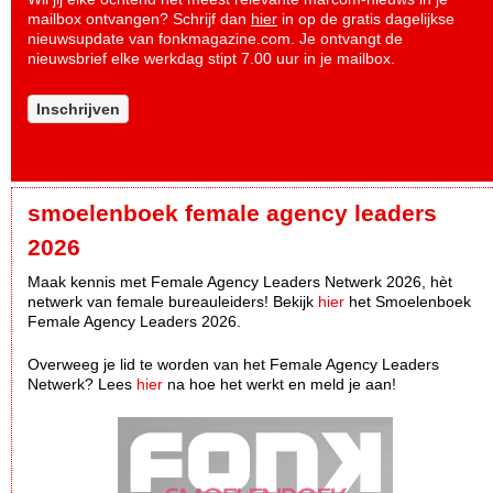
mailbox ontvangen? Schrijf dan
hier
in op de gratis dagelijkse
nieuwsupdate van fonkmagazine.com. Je ontvangt de
nieuwsbrief elke werkdag stipt 7.00 uur in je mailbox.
Inschrijven
smoelenboek female agency leaders
2026
Maak kennis met Female Agency Leaders Netwerk 2026, hèt
netwerk van female bureauleiders! Bekijk
hier
het Smoelenboek
Female Agency Leaders 2026.
Overweeg je lid te worden van het Female Agency Leaders
Netwerk? Lees
hier
na hoe het werkt en meld je aan!