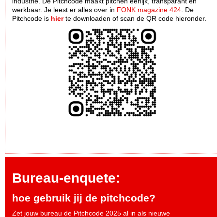
industrie. De Pitchcode maakt pitchen eerlijk, transparant en
werkbaar. Je leest er alles over in
FONK magazine 424
. De
Pitchcode is
hier
te downloaden of scan de QR code hieronder.
Bureau-enquete:
hoe gebruik jij de pitchcode?
Zet jouw bureau de Pitchcode 2025 al in als nieuwe