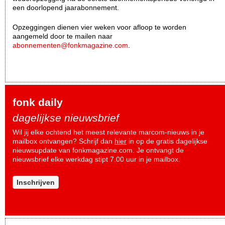
een doorlopend jaarabonnement.
Opzeggingen dienen vier weken voor afloop te worden
aangemeld door te mailen naar
abonnementen@fonkmagazine.com
.
fonk daily
dagelijkse nieuwsbrief
Wil jij elke ochtend het meest relevante marcom-nieuws in je
mailbox ontvangen? Schrijf dan
hier
in op de gratis dagelijkse
nieuwsupdate van fonkmagazine.com. Je ontvangt de
nieuwsbrief elke werkdag stipt 7.00 uur in je mailbox.
Inschrijven