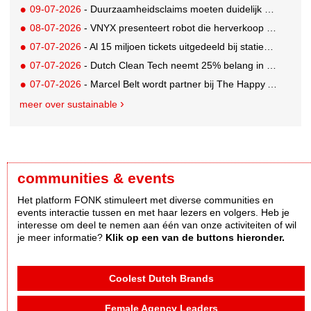
09-07-2026
- Duurzaamheidsclaims moeten duidelijk en controleerbaar zijn vanaf 27 september
08-07-2026
- VNYX presenteert robot die herverkoop van kleding vergemakkelijkt
07-07-2026
- Al 15 miljoen tickets uitgedeeld bij statiegeldwinactie met Tikkie
07-07-2026
- Dutch Clean Tech neemt 25% belang in bijna honderd jaar oud drinkwaterbedrijf in Guatemala
07-07-2026
- Marcel Belt wordt partner bij The Happy Activist
meer over sustainable
communities & events
Het platform FONK stimuleert met diverse communities en
events interactie tussen en met haar lezers en volgers. Heb je
interesse om deel te nemen aan één van onze activiteiten of wil
je meer informatie?
Klik op een van de buttons hieronder.
Coolest Dutch Brands
Female Agency Leaders