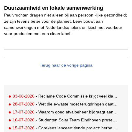
Duurzaamheid en lokale samenwerking
Peulvruchten dragen niet alleen bij aan persoon¬lijke gezondheid;
ze zijn tevens beter voor de planeet. Leev bouwt aan
samenwerkingen met Nederlandse telers en kiest met voorkeur
voor producten met een clean label.
Terug naar de vorige pagina
03-08-2026
- Reclame Code Commissie krijgt veel klachten over duurzaamheidsclaims
28-07-2026
- Wet die e-waste moet terugdringen gaat in, maar veel Nederlanders hebben er nog nooit van gehoord
17-07-2026
- Waarom goed afvalbeheer bijdraagt aan een professionelere bedrijfsvoering
16-07-2026
- Studenten Solar Team Eindhoven presenteren 's werelds eerste zonne-ambulance
15-07-2026
- Corekees lanceert tiende project: herbebossing met koffie