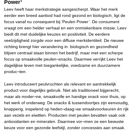
Power’
Leev heeft haar merkstrategie aangescherpt. Waar het merk
eerder een breed aanbod had rond gezond en biologisch, ligt de
focus vanaf nu consequent bij ‘Peulen Power’. De consument
vraagt om een helder verhaal en een onmiskenbare missie; Leev
biedt dit met duidelijke keuzes en positiviteit. De eerdere
veelzijdigheid zorgde voor een diffuse merkidentiteit. De nieuwe
richting brengt hier verandering in: biologisch en gezondheid
blijven centraal staan binnen het bedrijf, maar met een scherpe
focus op smaakvolle peulen¬snacks. Daarmee verrijkt Leev het
dagelijkse leven met toegankelijke, voedzame en duurzamere
produc¬ten.
Leev introduceert peulvruchten als relevant en aantrekkelijk
product voor dagelijks gebruik. Niet als traditioneel bijgerecht,
maar als moder¬ne, smaakvolle en handige snack voor thuis, op
het werk of onderweg. De snacks & tussendoortjes zijn eenvoudig,
knapperig, inspelend op heden¬daag¬se smaakvoorkeuren én rijk
aan vezels en eiwitten. Producten met peulen bevatten vaak ook
antioxidanten en mineralen. Daarmee vor¬men ze een bewuste
keuze voor een gezonde leefstijl, zonder concessies aan smaak.