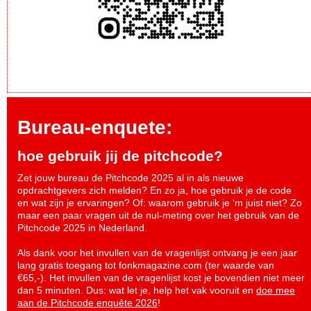
Bureau-enquete:
hoe gebruik jij de pitchcode?
Zet jouw bureau de Pitchcode 2025 al in als nieuwe
opdrachtgevers zich melden? En zo ja, hoe gebruik je de code
en wat zijn je ervaringen? Of: waarom gebruik je ‘m juist niet? Zo
maar een paar vragen uit de nul-meting over het gebruik van de
Pitchcode 2025 in Nederland.
Als dank voor het invullen van de vragenlijst ontvang je een jaar
lang gratis toegang tot fonkmagazine.com (ter waarde van
€65,-). Het invullen van de vragenlijst kost je bovendien niet meer
dan 5 minuten. Dus: wat let je, help het vak vooruit en
doe mee
aan de Pitchcode enquête 2026
!