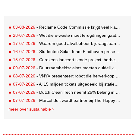
03-08-2026
- Reclame Code Commissie krijgt veel klachten over duurzaamheidsclaims
28-07-2026
- Wet die e-waste moet terugdringen gaat in, maar veel Nederlanders hebben er nog nooit van gehoord
17-07-2026
- Waarom goed afvalbeheer bijdraagt aan een professionelere bedrijfsvoering
16-07-2026
- Studenten Solar Team Eindhoven presenteren 's werelds eerste zonne-ambulance
15-07-2026
- Corekees lanceert tiende project: herbebossing met koffie
09-07-2026
- Duurzaamheidsclaims moeten duidelijk en controleerbaar zijn vanaf 27 september
08-07-2026
- VNYX presenteert robot die herverkoop van kleding vergemakkelijkt
07-07-2026
- Al 15 miljoen tickets uitgedeeld bij statiegeldwinactie met Tikkie
07-07-2026
- Dutch Clean Tech neemt 25% belang in bijna honderd jaar oud drinkwaterbedrijf in Guatemala
07-07-2026
- Marcel Belt wordt partner bij The Happy Activist
meer over sustainable