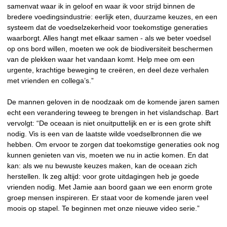
samenvat waar ik in geloof en waar ik voor strijd binnen de
bredere voedingsindustrie: eerlijk eten, duurzame keuzes, en een
systeem dat de voedselzekerheid voor toekomstige generaties
waarborgt. Alles hangt met elkaar samen - als we beter voedsel
op ons bord willen, moeten we ook de biodiversiteit beschermen
van de plekken waar het vandaan komt. Help mee om een
urgente, krachtige beweging te creëren, en deel deze verhalen
met vrienden en collega’s.”
De mannen geloven in de noodzaak om de komende jaren samen
echt een verandering teweeg te brengen in het vislandschap. Bart
vervolgt: “De oceaan is niet onuitputtelijk en er is een grote shift
nodig. Vis is een van de laatste wilde voedselbronnen die we
hebben. Om ervoor te zorgen dat toekomstige generaties ook nog
kunnen genieten van vis, moeten we nu in actie komen. En dat
kan: als we nu bewuste keuzes maken, kan de oceaan zich
herstellen. Ik zeg altijd: voor grote uitdagingen heb je goede
vrienden nodig. Met Jamie aan boord gaan we een enorm grote
groep mensen inspireren. Er staat voor de komende jaren veel
moois op stapel. Te beginnen met onze nieuwe video serie.”