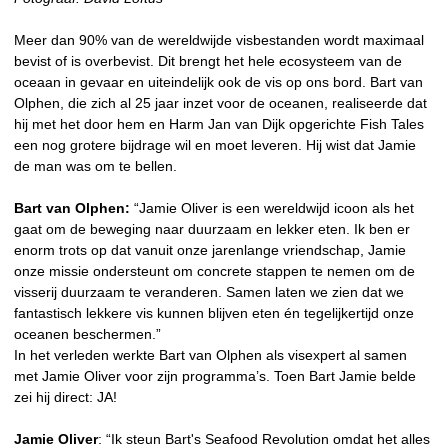
Meer dan 90% van de wereldwijde visbestanden wordt maximaal
bevist of is overbevist. Dit brengt het hele ecosysteem van de
oceaan in gevaar en uiteindelijk ook de vis op ons bord. Bart van
Olphen, die zich al 25 jaar inzet voor de oceanen, realiseerde dat
hij met het door hem en Harm Jan van Dijk opgerichte Fish Tales
een nog grotere bijdrage wil en moet leveren. Hij wist dat Jamie
de man was om te bellen.
Bart van Olphen:
“Jamie Oliver is een wereldwijd icoon als het
gaat om de beweging naar duurzaam en lekker eten. Ik ben er
enorm trots op dat vanuit onze jarenlange vriendschap, Jamie
onze missie ondersteunt om concrete stappen te nemen om de
visserij duurzaam te veranderen. Samen laten we zien dat we
fantastisch lekkere vis kunnen blijven eten én tegelijkertijd onze
oceanen beschermen.”
In het verleden werkte Bart van Olphen als visexpert al samen
met Jamie Oliver voor zijn programma’s. Toen Bart Jamie belde
zei hij direct: JA!
Jamie Oliver
: “Ik steun Bart's Seafood Revolution omdat het alles