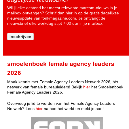
Wil jij elke ochtend het meest relevante marcom-nieuws in je
mailbox ontvangen? Schrijf dan
hier
in op de gratis dagelijkse
nieuwsupdate van fonkmagazine.com. Je ontvangt de
nieuwsbrief elke werkdag stipt 7.00 uur in je mailbox.
Inschrijven
smoelenboek female agency leaders
2026
Maak kennis met Female Agency Leaders Netwerk 2026, hèt
netwerk van female bureauleiders! Bekijk
hier
het Smoelenboek
Female Agency Leaders 2026.
Overweeg je lid te worden van het Female Agency Leaders
Netwerk? Lees
hier
na hoe het werkt en meld je aan!