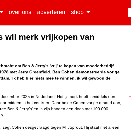
over ons
adverteren
shop
s wil merk vrijkopen van
racht om Ben & Jerry's 'vrij' te kopen van moederbedrijf
n 1978 met Jerry Greenfield. Ben Cohen demonstreerde vorige
am. 'Ik heb hier niets mee te winnen, ik wil gewoon de
n december 2025 in Nederland. Het ijsmerk heeft inmiddels een
oor midden in het centrum. Daar belde Cohen vorige maand aan,
free Ben & Jerry’s’ en in zijn handen een doos met 100.000
an.
 zegt Cohen desgevraagd tegen MT/Sprout. Hij staat niet alleen