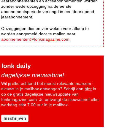
Jaarabonnementen en actieabonnementen worden
zonder wederopzegging na de eerste
abonnementsperiode verlengd in een doorlopend
jaarabonnement.
Opzeggingen dienen vier weken voor afloop te
worden aangemeld door te mailen naar
abonnementen@fonkmagazine.com
.
fonk daily
dagelijkse nieuwsbrief
Wil jij elke ochtend het meest relevante marcom-
nieuws in je mailbox ontvangen? Schrijf dan
hier
in
op de gratis dagelijkse nieuwsupdate van
fonkmagazine.com. Je ontvangt de nieuwsbrief elke
werkdag stipt 7.00 uur in je mailbox.
Inschrijven