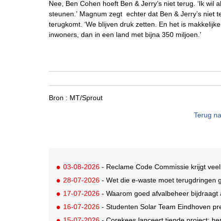
Nee, Ben Cohen hoeft Ben & Jerry’s niet terug. ‘Ik wil 
steunen.’
Magnum zegt echter dat Ben & Jerry’s niet t
terugkomt. ‘We blijven druk zetten. En het is makkelij
inwoners, dan in een land met bijna 350 miljoen.’
Bron :
MT/Sprout
Terug na
03-08-2026
- Reclame Code Commissie krijgt veel
28-07-2026
- Wet die e-waste moet terugdringen gaa
17-07-2026
- Waarom goed afvalbeheer bijdraagt a
16-07-2026
- Studenten Solar Team Eindhoven pr
15-07-2026
- Corekees lanceert tiende project: he