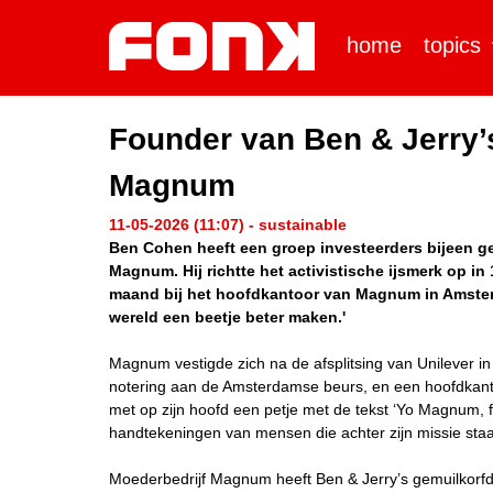
home
topics
Founder van Ben & Jerry’
Magnum
11-05-2026 (11:07) - sustainable
Ben Cohen heeft een groep investeerders bijeen geb
Magnum. Hij richtte het activistische ijsmerk op i
maand bij het hoofdkantoor van Magnum in Amsterd
wereld een beetje beter maken.'
Magnum vestigde zich na de afsplitsing van Unilever i
notering aan de Amsterdamse beurs, en een hoofdkant
met op zijn hoofd een petje met de tekst ‘Yo Magnum, 
handtekeningen van mensen die achter zijn missie sta
Moederbedrijf Magnum heeft Ben & Jerry’s gemuilkorfd,