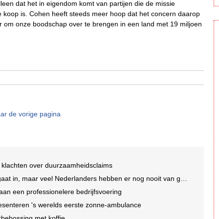
alleen dat het in eigendom komt van partijen die de missie
e koop is. Cohen heeft steeds meer hoop dat het concern daarop
ker om onze boodschap over te brengen in een land met 19 miljoen
ar de vorige pagina
 klachten over duurzaamheidsclaims
t in, maar veel Nederlanders hebben er nog nooit van gehoord
an een professionelere bedrijfsvoering
esenteren 's werelds eerste zonne-ambulance
rbebossing met koffie