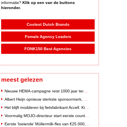
informatie?
Klik op een van de buttons
hieronder.
Coolest Dutch Brands
Female Agency Leaders
FONK150 Best Agencies
meest gelezen
Nieuwe HEMA-campagne reist 1000 jaar terug in de tijd naar 'Hemastein'
Albert Heijn opnieuw sterkste sponsormerk, PostNL daalt
Het blijft modderen bij fietsfabrikant Accell. Krijgt uitstel van betaling
Voormalig MOJO-directeur start eerste country radiozender van Nederland
Eerste ‘loeiende’ Müllermilk-fles van €25.000,- gevonden