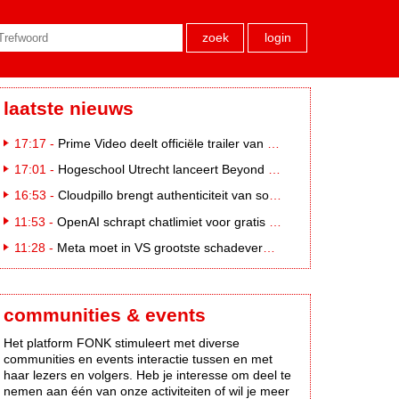
zoek
login
laatste nieuws
17:17 -
Prime Video deelt officiële trailer van L*VE KLEINE
17:01 -
Hogeschool Utrecht lanceert Beyond Campus binnen International Creative Business
16:53 -
Cloudpillo brengt authenticiteit van social naar tv
11:53 -
OpenAI schrapt chatlimiet voor gratis ChatGPT-gebruikers
11:28 -
Meta moet in VS grootste schadevergoeding ooit betalen: 567 miljoen dollar
communities & events
Het platform FONK stimuleert met diverse
communities en events interactie tussen en met
haar lezers en volgers. Heb je interesse om deel te
nemen aan één van onze activiteiten of wil je meer