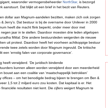
ijsgigant, waaronder vermogensbeheerder
NorthStar,
is bezorgd
aanstuurt. Dat blijkt uit een brief in het bezit van Reuters.
oen dollar aan Magnum-aandelen bezitten, maken zich ook zorgen
 Jerry’s. Dat bestuur is bij de overname door Unilever in 2000
num heeft die macht flink beperkt, onder meer door met
 negen jaar in te stellen. Daardoor moesten drie leden afgelopen
uradha Mittal. Drie andere bestuursleden weigerden de nieuwe
n uit protest. Daardoor heeft het voorheen achtkoppige bestuur
terende twee zetels worden door Magnum ingevuld. De kritische
t een ‘ernstig falen van corporate governance’.
heeft verwijderd. ‘De juridisch bindende
stuurders kunnen alleen worden verwijderd door een meerderheid
 bouwt aan een coalitie van ‘maatschappelijk betrokken’
ily offices – om het benodigde bedrag bijeen te brengen om Ben &
veer 1,5 tot 2 miljard euro zou kosten. Dat kapitaal is er. Het
 financiële resultaten niet kent. Die cijfers weigert Magnum te