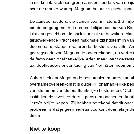
in die kritiek. Ook een groep aandeelhouders van de 
over de manier waarop Magnum het activistische ijsmerk 
De aandeelhouders, die samen voor minstens 1,3 milj
om de omgang met het onafhankelijke bestuur van Ben &
juist aangesteld om de sociale missie te bewaken. Mag
terugwerkende kracht een maximale zittingstermijn van
december opstappen, waaronder bestuursvoorzitter An
gedragscode van Magnum te ondertekenen, en vertrokke
de facto geen onafhankelijke leden meer, want de res
aandeelhouders onder leiding van NorthStar, noemen di
Cohen stelt dat Magnum de bestuursleden onrechtmatig 
overnameovereenkomst is duidelijk: onafhankelijke be
van stemmen van de onafhankelijke bestuurders.’ Cohen
institutionele investeerders – pensioenfondsen en fam
Jerry’s ‘vrij’ te kopen. ‘Zij hebben berekend dat dit onge
probleem is dat je geen serieus bod kunt doen als je de
delen.’
Niet te koop