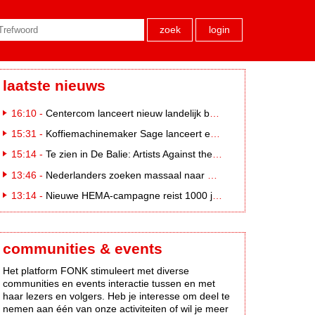
zoek
login
laatste nieuws
16:10 -
Centercom lanceert nieuw landelijk buitereclamenetwerk: City Cubes
15:31 -
Koffiemachinemaker Sage lanceert e-commerceplatform voor koffieliefhebbers
15:14 -
Te zien in De Balie: Artists Against the Kremlin III
13:46 -
Nederlanders zoeken massaal naar eclipsbrillen op Marktplaats
13:14 -
Nieuwe HEMA-campagne reist 1000 jaar terug in de tijd naar 'Hemastein'
communities & events
Het platform FONK stimuleert met diverse
communities en events interactie tussen en met
haar lezers en volgers. Heb je interesse om deel te
nemen aan één van onze activiteiten of wil je meer