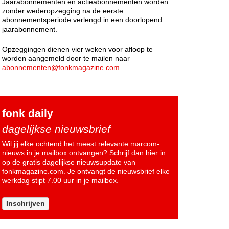
Jaarabonnementen en actieabonnementen worden
zonder wederopzegging na de eerste
abonnementsperiode verlengd in een doorlopend
jaarabonnement.
Opzeggingen dienen vier weken voor afloop te
worden aangemeld door te mailen naar
abonnementen@fonkmagazine.com
.
fonk daily
dagelijkse nieuwsbrief
Wil jij elke ochtend het meest relevante marcom-
nieuws in je mailbox ontvangen? Schrijf dan
hier
in
op de gratis dagelijkse nieuwsupdate van
fonkmagazine.com. Je ontvangt de nieuwsbrief elke
werkdag stipt 7.00 uur in je mailbox.
Inschrijven