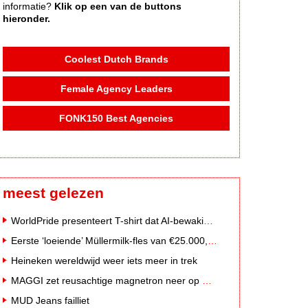
informatie?
Klik op een van de buttons
hieronder.
Coolest Dutch Brands
Female Agency Leaders
FONK150 Best Agencies
meest gelezen
WorldPride presenteert T-shirt dat AI-bewakingscamera's misleidt
Eerste ‘loeiende’ Müllermilk-fles van €25.000,- gevonden
Heineken wereldwijd weer iets meer in trek
MAGGI zet reusachtige magnetron neer op Solar Festival
MUD Jeans failliet