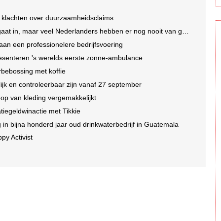
 klachten over duurzaamheidsclaims
t in, maar veel Nederlanders hebben er nog nooit van gehoord
an een professionelere bedrijfsvoering
esenteren 's werelds eerste zonne-ambulance
rbebossing met koffie
jk en controleerbaar zijn vanaf 27 september
op van kleding vergemakkelijkt
tatiegeldwinactie met Tikkie
n bijna honderd jaar oud drinkwaterbedrijf in Guatemala
py Activist