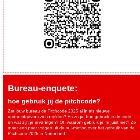
Bureau-enquete:
hoe gebruik jij de pitchcode?
Zet jouw bureau de Pitchcode 2025 al in als nieuwe
opdrachtgevers zich melden? En zo ja, hoe gebruik je de code
en wat zijn je ervaringen? Of: waarom gebruik je ‘m juist niet? Zo
maar een paar vragen uit de nul-meting over het gebruik van de
Pitchcode 2025 in Nederland.