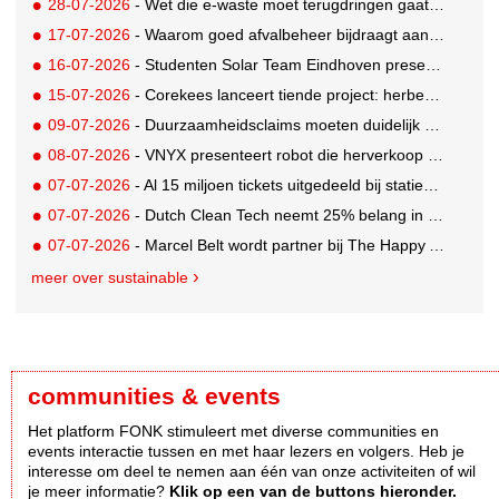
28-07-2026
- Wet die e-waste moet terugdringen gaat in, maar veel Nederlanders hebben er nog nooit van gehoord
17-07-2026
- Waarom goed afvalbeheer bijdraagt aan een professionelere bedrijfsvoering
16-07-2026
- Studenten Solar Team Eindhoven presenteren 's werelds eerste zonne-ambulance
15-07-2026
- Corekees lanceert tiende project: herbebossing met koffie
09-07-2026
- Duurzaamheidsclaims moeten duidelijk en controleerbaar zijn vanaf 27 september
08-07-2026
- VNYX presenteert robot die herverkoop van kleding vergemakkelijkt
07-07-2026
- Al 15 miljoen tickets uitgedeeld bij statiegeldwinactie met Tikkie
07-07-2026
- Dutch Clean Tech neemt 25% belang in bijna honderd jaar oud drinkwaterbedrijf in Guatemala
07-07-2026
- Marcel Belt wordt partner bij The Happy Activist
meer over sustainable
communities & events
Het platform FONK stimuleert met diverse communities en
events interactie tussen en met haar lezers en volgers. Heb je
interesse om deel te nemen aan één van onze activiteiten of wil
je meer informatie?
Klik op een van de buttons hieronder.