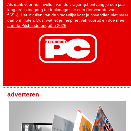
Als dank voor het invullen van de vragenlijst ontvang je een jaar
lang gratis toegang tot fonkmagazine.com (ter waarde van
€65,-). Het invullen van de vragenlijst kost je bovendien niet meer
dan 5 minuten. Dus: wat let je, help het vak vooruit en
doe mee
aan de Pitchcode enquête 2026
!
adverteren