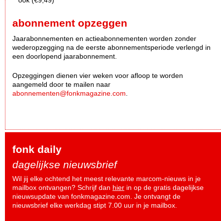
abonnement opzeggen
Jaarabonnementen en actieabonnementen worden zonder
wederopzegging na de eerste abonnementsperiode verlengd in
een doorlopend jaarabonnement.
Opzeggingen dienen vier weken voor afloop te worden
aangemeld door te mailen naar
abonnementen@fonkmagazine.com
.
fonk daily
dagelijkse nieuwsbrief
Wil jij elke ochtend het meest relevante marcom-nieuws in je
mailbox ontvangen? Schrijf dan
hier
in op de gratis dagelijkse
nieuwsupdate van fonkmagazine.com. Je ontvangt de
nieuwsbrief elke werkdag stipt 7.00 uur in je mailbox.