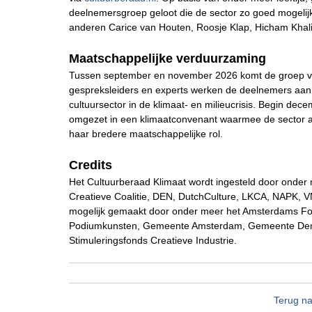
deelnemersgroep geloot die de sector zo goed mogeli
anderen Carice van Houten, Roosje Klap, Hicham Khalid
Maatschappelijke verduurzaming
Tussen september en november 2026 komt de groep vie
gespreksleiders en experts werken de deelnemers aan 
cultuursector in de klimaat- en milieucrisis. Begin d
omgezet in een klimaatconvenant waarmee de sector a
haar bredere maatschappelijke rol.
Credits
Het Cultuurberaad Klimaat wordt ingesteld door ond
Creatieve Coalitie, DEN, DutchCulture, LKCA, NAPK, V
mogelijk gemaakt door onder meer het Amsterdams Fon
Podiumkunsten, Gemeente Amsterdam, Gemeente Den H
Stimuleringsfonds Creatieve Industrie.
Terug na