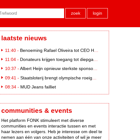
zoek
login
laatste nieuws
11:40 -
Benoeming Rafael Oliveira tot CEO Heineken nu defintief
11:04 -
Donateurs krijgen toegang tot diepgaandere informatie over goede doelen
10:37 -
Albert Heijn opnieuw sterkste sponsormerk, PostNL daalt
09:41 -
Staatsloterij brengt olympische roeigeschiedenis tot leven voor WK Roeien
08:34 -
MUD Jeans failliet
communities & events
Het platform FONK stimuleert met diverse
communities en events interactie tussen en met
haar lezers en volgers. Heb je interesse om deel te
nemen aan één van onze activiteiten of wil je meer