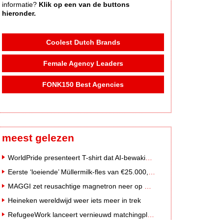
informatie?
Klik op een van de buttons
hieronder.
Coolest Dutch Brands
Female Agency Leaders
FONK150 Best Agencies
meest gelezen
WorldPride presenteert T-shirt dat AI-bewakingscamera's misleidt
Eerste ‘loeiende’ Müllermilk-fles van €25.000,- gevonden
MAGGI zet reusachtige magnetron neer op Solar Festival
Heineken wereldwijd weer iets meer in trek
RefugeeWork lanceert vernieuwd matchingplatform voor nieuwkomers en werkgevers