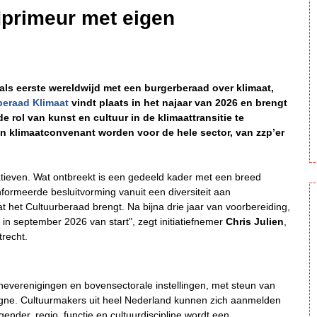
dprimeur met eigen
als eerste wereldwijd met een burgerberaad over klimaat,
beraad Klimaat
vindt plaats in het najaar van 2026 en brengt
rol van kunst en cultuur in de klimaattransitie te
 klimaatconvenant worden voor de hele sector, van zzp’er
iatieven. Wat ontbreekt is een gedeeld kader met een breed
formeerde besluitvorming vanuit een diversiteit aan
 het Cultuurberaad brengt. Na bijna drie jaar van voorbereiding,
n september 2026 van start", zegt initiatiefnemer
Chris Julien
,
trecht.
ncheverenigingen en bovensectorale instellingen, met steun van
pagne. Cultuurmakers uit heel Nederland kunnen zich aanmelden
gender, regio, functie en cultuurdiscipline wordt een