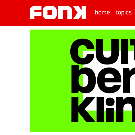
home
topics