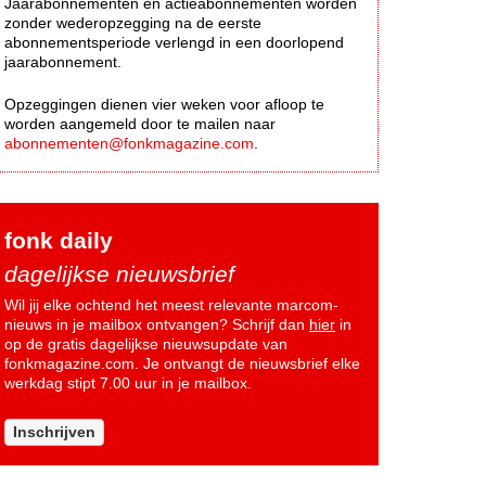
Jaarabonnementen en actieabonnementen worden
zonder wederopzegging na de eerste
abonnementsperiode verlengd in een doorlopend
jaarabonnement.
Opzeggingen dienen vier weken voor afloop te
worden aangemeld door te mailen naar
abonnementen@fonkmagazine.com
.
fonk daily
dagelijkse nieuwsbrief
Wil jij elke ochtend het meest relevante marcom-
nieuws in je mailbox ontvangen? Schrijf dan
hier
in
op de gratis dagelijkse nieuwsupdate van
fonkmagazine.com. Je ontvangt de nieuwsbrief elke
werkdag stipt 7.00 uur in je mailbox.
Inschrijven