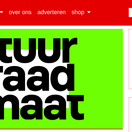
over ons
adverteren
shop