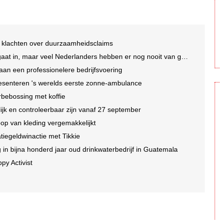
 klachten over duurzaamheidsclaims
t in, maar veel Nederlanders hebben er nog nooit van gehoord
an een professionelere bedrijfsvoering
esenteren 's werelds eerste zonne-ambulance
rbebossing met koffie
jk en controleerbaar zijn vanaf 27 september
op van kleding vergemakkelijkt
tatiegeldwinactie met Tikkie
n bijna honderd jaar oud drinkwaterbedrijf in Guatemala
py Activist