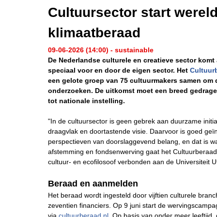
Cultuursector start werel
klimaatberaad
09-06-2026 (14:00) - sustainable
De Nederlandse culturele en creatieve sector komt 
speciaal voor en door de eigen sector. Het
Cultuur
een gelote groep van 75 cultuurmakers samen om de 
onderzoeken. De uitkomst moet een breed gedragen
tot nationale instelling.
"In de cultuursector is geen gebrek aan duurzame init
draagvlak en doortastende visie. Daarvoor is goed geïn
perspectieven van doorslaggevend belang, en dat is wat
afstemming en fondsenwerving gaat het Cultuurberaad i
cultuur- en ecofilosoof verbonden aan de Universiteit U
Beraad en aanmelden
Het beraad wordt ingesteld door vijftien culturele bra
zeventien financiers. Op 9 juni start de wervingscam
via
cultuurberaad.nl
. Op basis van onder meer leeftijd, 