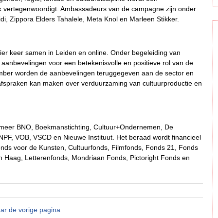
jk vertegenwoordigt. Ambassadeurs van de campagne zijn onder
i, Zippora Elders Tahalele, Meta Knol en Marleen Stikker.
r keer samen in Leiden en online. Onder begeleiding van
aanbevelingen voor een betekenisvolle en positieve rol van de
ecember worden de aanbevelingen teruggegeven aan de sector en
fspraken kan maken over verduurzaming van cultuurproductie en
er meer BNO, Boekmanstichting, Cultuur+Ondernemen, De
NPF, VOB, VSCD en Nieuwe Instituut. Het beraad wordt financieel
ds voor de Kunsten, Cultuurfonds, Filmfonds, Fonds 21, Fonds
aag, Letterenfonds, Mondriaan Fonds, Pictoright Fonds en
ar de vorige pagina