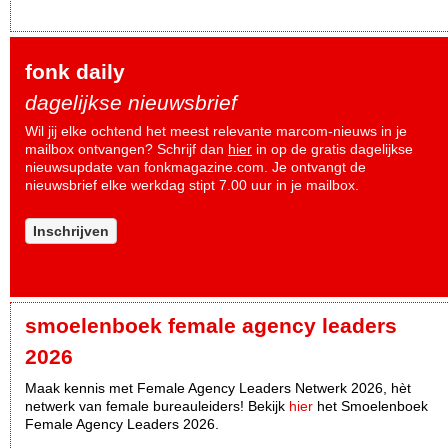
fonk daily
dagelijkse nieuwsbrief
Wil jij elke ochtend het meest relevante marcom-nieuws in je
mailbox ontvangen? Schrijf dan
hier
in op de gratis dagelijkse
nieuwsupdate van fonkmagazine.com. Je ontvangt de
nieuwsbrief elke werkdag stipt 7.00 uur in je mailbox.
Inschrijven
smoelenboek female agency leaders
2026
Maak kennis met Female Agency Leaders Netwerk 2026, hèt
netwerk van female bureauleiders! Bekijk
hier
het Smoelenboek
Female Agency Leaders 2026.