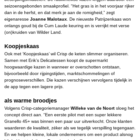
seizoensgebonden smaakprofiel. “Het gras is in het voorjaar rijker
dan in de herfst, en dat merk je aan de romigheid,” zegt
eigenaresse
Joanne Malotaux
. De nieuwste Patrijzenkaas won
onlangs goud bij de Cum Laude keuring en is verrijkt met verse
(on)kruiden van Wilder Land.
Koopjeskaas
Ook met ‘Koopjeskaas’ wil Crisp de keten slimmer organiseren.
Samen met Erik’s Delicatessen koopt de supermarkt
hoogwaardige kazen in wanneer er overschotten ontstaan,
bijvoorbeeld door rijpingstijden, marktschommelingen of
prognoseverschillen. Die kazen verschijnen vervolgens tijdelijk in
de app tegen een lagere prijs.
als warme broodjes
Volgens Crisp-categoriemanager
Willeke van de Noort
sloeg het
concept direct aan. “Een eerste pilot met een super lekkere
Granello 45+ was binnen een paar uur uitverkocht. Onze klanten
waarderen de kwaliteit, zéker als we tegelijk verspilling tegengaan.
En we helpen kleine, lokale ondernemers om een product alsnog