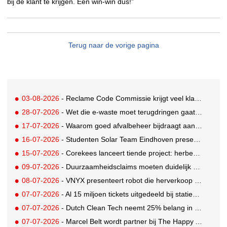
bij de klant te krijgen. Een win-win dus!”
Terug naar de vorige pagina
03-08-2026
- Reclame Code Commissie krijgt veel klachten over duurzaamheidsclaims
28-07-2026
- Wet die e-waste moet terugdringen gaat in, maar veel Nederlanders hebben er nog nooit van gehoord
17-07-2026
- Waarom goed afvalbeheer bijdraagt aan een professionelere bedrijfsvoering
16-07-2026
- Studenten Solar Team Eindhoven presenteren 's werelds eerste zonne-ambulance
15-07-2026
- Corekees lanceert tiende project: herbebossing met koffie
09-07-2026
- Duurzaamheidsclaims moeten duidelijk en controleerbaar zijn vanaf 27 september
08-07-2026
- VNYX presenteert robot die herverkoop van kleding vergemakkelijkt
07-07-2026
- Al 15 miljoen tickets uitgedeeld bij statiegeldwinactie met Tikkie
07-07-2026
- Dutch Clean Tech neemt 25% belang in bijna honderd jaar oud drinkwaterbedrijf in Guatemala
07-07-2026
- Marcel Belt wordt partner bij The Happy Activist