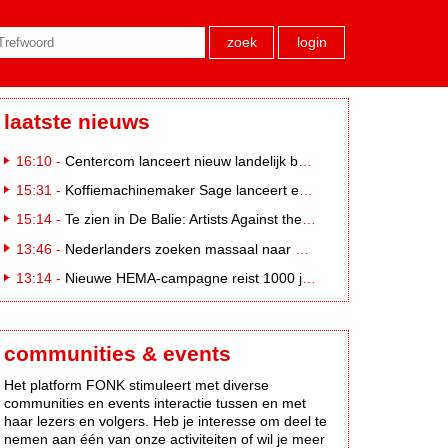
zoek
login
laatste nieuws
16:10 -
Centercom lanceert nieuw landelijk buitereclamenetwerk: City Cubes
15:31 -
Koffiemachinemaker Sage lanceert e-commerceplatform voor koffieliefhebbers
15:14 -
Te zien in De Balie: Artists Against the Kremlin III
13:46 -
Nederlanders zoeken massaal naar eclipsbrillen op Marktplaats
13:14 -
Nieuwe HEMA-campagne reist 1000 jaar terug in de tijd naar 'Hemastein'
communities & events
Het platform FONK stimuleert met diverse
communities en events interactie tussen en met
haar lezers en volgers. Heb je interesse om deel te
nemen aan één van onze activiteiten of wil je meer