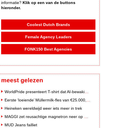
informatie?
Klik op een van de buttons
hieronder.
Coolest Dutch Brands
Female Agency Leaders
FONK150 Best Agencies
meest gelezen
WorldPride presenteert T-shirt dat AI-bewakingscamera's misleidt
Eerste ‘loeiende’ Müllermilk-fles van €25.000,- gevonden
Heineken wereldwijd weer iets meer in trek
MAGGI zet reusachtige magnetron neer op Solar Festival
MUD Jeans failliet