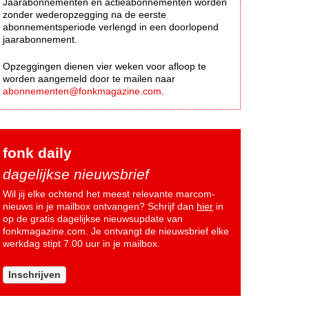
Jaarabonnementen en actieabonnementen worden
zonder wederopzegging na de eerste
abonnementsperiode verlengd in een doorlopend
jaarabonnement.
Opzeggingen dienen vier weken voor afloop te
worden aangemeld door te mailen naar
abonnementen@fonkmagazine.com
.
fonk daily
dagelijkse nieuwsbrief
Wil jij elke ochtend het meest relevante marcom-
nieuws in je mailbox ontvangen? Schrijf dan
hier
in
op de gratis dagelijkse nieuwsupdate van
fonkmagazine.com. Je ontvangt de nieuwsbrief elke
werkdag stipt 7.00 uur in je mailbox.
Inschrijven