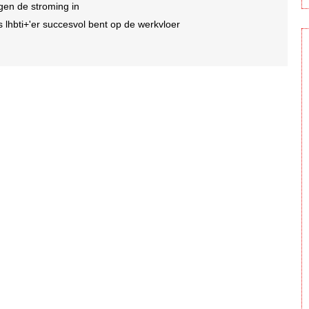
gen de stroming in
s lhbti+'er succesvol bent op de werkvloer