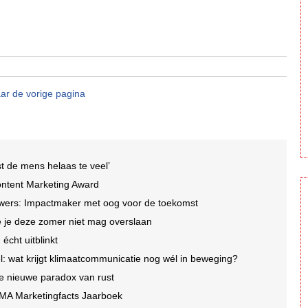
ar de vorige pagina
rst de mens helaas te veel’
Content Marketing Award
wers: Impactmaker met oog voor de toekomst
 je deze zomer niet mag overslaan
écht uitblinkt
l: wat krijgt klimaatcommunicatie nog wél in beweging?
de nieuwe paradox van rust
IMA Marketingfacts Jaarboek