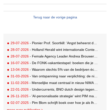
Terug naar de vorige pagina
29-07-2026
- Pionier Prof. Soortkill: ‘Angst beheerst de mens helaas te veel’
28-07-2026
- Holland Herald wint internationale Content Marketing Award
28-07-2026
- Female Agency Leader Andrea Brouwers: Impactmaker met oog voor de toekomst
16-07-2026
- De FONK-vakantiestapel: boeken die je deze zomer niet mag overslaan
13-04-2026
- Waarom slechts 5% van de bedrijven écht uitblinkt
31-03-2026
- Van ontspanning naar verplichting: de nieuwe paradox van rust
11-02-2026
- Menselijke maat centraal in nieuw NIMA Marketingfacts Jaarboek
22-01-2026
- Undercurrents, BNO dutch design tegen de stroming in
26-11-2025
- 'AI-personalisatie strategie' wint PIM marketing literatuurprijs
02-07-2025
- Pim Blom schrijft boek over hoe je als lhbti+'er succesvol bent op de werkvloer
meer over publicaties