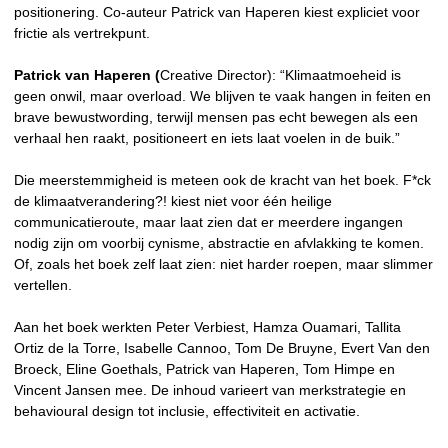
positionering. Co-auteur Patrick van Haperen kiest expliciet voor
frictie als vertrekpunt.
Patrick van Haperen (
Creative Director): “Klimaatmoeheid is
geen onwil, maar overload. We blijven te vaak hangen in feiten en
brave bewustwording, terwijl mensen pas echt bewegen als een
verhaal hen raakt, positioneert en iets laat voelen in de buik.”
Die meerstemmigheid is meteen ook de kracht van het boek. F*ck
de klimaatverandering?! kiest niet voor één heilige
communicatieroute, maar laat zien dat er meerdere ingangen
nodig zijn om voorbij cynisme, abstractie en afvlakking te komen.
Of, zoals het boek zelf laat zien: niet harder roepen, maar slimmer
vertellen.
Aan het boek werkten Peter Verbiest, Hamza Ouamari, Tallita
Ortiz de la Torre, Isabelle Cannoo, Tom De Bruyne, Evert Van den
Broeck, Eline Goethals, Patrick van Haperen, Tom Himpe en
Vincent Jansen mee. De inhoud varieert van merkstrategie en
behavioural design tot inclusie, effectiviteit en activatie.