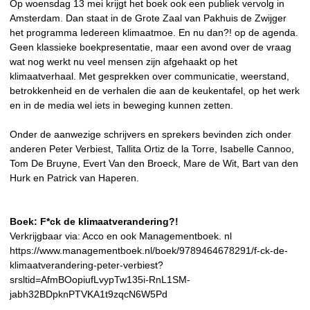
Op woensdag 13 mei krijgt het boek ook een publiek vervolg in
Amsterdam. Dan staat in de Grote Zaal van Pakhuis de Zwijger
het programma Iedereen klimaatmoe. En nu dan?! op de agenda.
Geen klassieke boekpresentatie, maar een avond over de vraag
wat nog werkt nu veel mensen zijn afgehaakt op het
klimaatverhaal. Met gesprekken over communicatie, weerstand,
betrokkenheid en de verhalen die aan de keukentafel, op het werk
en in de media wel iets in beweging kunnen zetten.
Onder de aanwezige schrijvers en sprekers bevinden zich onder
anderen Peter Verbiest, Tallita Ortiz de la Torre, Isabelle Cannoo,
Tom De Bruyne, Evert Van den Broeck, Mare de Wit, Bart van den
Hurk en Patrick van Haperen.
Boek: F*ck de klimaatverandering?!
Verkrijgbaar via: Acco en ook Managementboek. nl
https://www.managementboek.nl/boek/9789464678291/f-ck-de-
klimaatverandering-peter-verbiest?
srsltid=AfmBOopiufLvypTw135i-RnL1SM-
jabh32BDpknPTVKA1t9zqcN6W5Pd