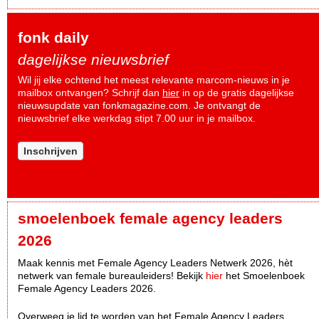
fonk daily
dagelijkse nieuwsbrief
Wil jij elke ochtend het meest relevante marcom-nieuws in je
mailbox ontvangen? Schrijf dan
hier
in op de gratis dagelijkse
nieuwsupdate van fonkmagazine.com. Je ontvangt de
nieuwsbrief elke werkdag stipt 7.00 uur in je mailbox.
Inschrijven
smoelenboek female agency leaders
2026
Maak kennis met Female Agency Leaders Netwerk 2026, hèt
netwerk van female bureauleiders! Bekijk
hier
het Smoelenboek
Female Agency Leaders 2026.
Overweeg je lid te worden van het Female Agency Leaders