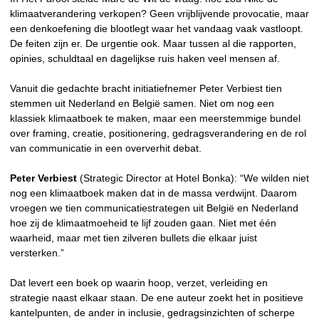
klimaatverandering verkopen? Geen vrijblijvende provocatie, maar
een denkoefening die blootlegt waar het vandaag vaak vastloopt.
De feiten zijn er. De urgentie ook. Maar tussen al die rapporten,
opinies, schuldtaal en dagelijkse ruis haken veel mensen af.
Vanuit die gedachte bracht initiatiefnemer Peter Verbiest tien
stemmen uit Nederland en België samen. Niet om nog een
klassiek klimaatboek te maken, maar een meerstemmige bundel
over framing, creatie, positionering, gedragsverandering en de rol
van communicatie in een oververhit debat.
Peter Verbiest
(Strategic Director at Hotel Bonka): “We wilden niet
nog een klimaatboek maken dat in de massa verdwijnt. Daarom
vroegen we tien communicatiestrategen uit België en Nederland
hoe zij de klimaatmoeheid te lijf zouden gaan. Niet met één
waarheid, maar met tien zilveren bullets die elkaar juist
versterken.”
Dat levert een boek op waarin hoop, verzet, verleiding en
strategie naast elkaar staan. De ene auteur zoekt het in positieve
kantelpunten, de ander in inclusie, gedragsinzichten of scherpe