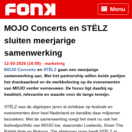
Menu
MOJO Concerts en STËLZ
sluiten meerjarige
samenwerking
12-05-2026 (16:08) - marketing
MOJO Concerts
en
STËLZ
gaan een meerjarige
samenwerking aan. Met het partnership willen beide partijen
het drankaanbod en de merkbeleving op de evenementen
van MOJO verder vernieuwen. De focus ligt daarbij op
kwaliteit, relevantie en waarde voor de lange termijn.
STËLZ was de afgelopen jaren al zichtbaar op festivals en
evenementen door heel Nederland en bereikte daar miljoenen
bezoekers. Met de samenwerking voegt het merk nu ook het
festivalportfolio van MOJO toe, waaronder Lowlands, Down The
Rabbit Hole en Pinkpop. “De afgelopen jaren heeft STËLZ al