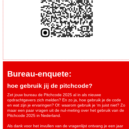
Bureau-enquete:
hoe gebruik jij de pitchcode?
Zet jouw bureau de Pitchcode 2025 al in als nieuwe
opdrachtgevers zich melden? En zo ja, hoe gebruik je de code
en wat zijn je ervaringen? Of: waarom gebruik je ‘m juist niet? Zo
maar een paar vragen uit de nul-meting over het gebruik van de
Pitchcode 2025 in Nederland.
Als dank voor het invullen van de vragenlijst ontvang je een jaar