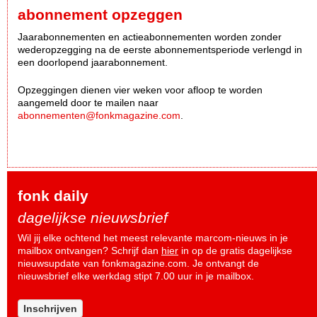
abonnement opzeggen
Jaarabonnementen en actieabonnementen worden zonder
wederopzegging na de eerste abonnementsperiode verlengd in
een doorlopend jaarabonnement.
Opzeggingen dienen vier weken voor afloop te worden
aangemeld door te mailen naar
abonnementen@fonkmagazine.com
.
fonk daily
dagelijkse nieuwsbrief
Wil jij elke ochtend het meest relevante marcom-nieuws in je
mailbox ontvangen? Schrijf dan
hier
in op de gratis dagelijkse
nieuwsupdate van fonkmagazine.com. Je ontvangt de
nieuwsbrief elke werkdag stipt 7.00 uur in je mailbox.
Inschrijven