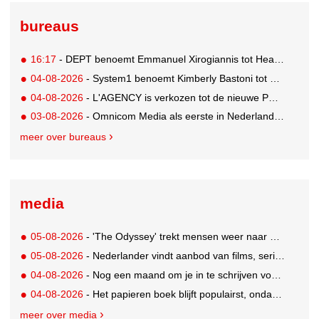
bureaus
16:17
- DEPT benoemt Emmanuel Xirogiannis tot Head of Influencer, EMEA
04-08-2026
- System1 benoemt Kimberly Bastoni tot Gobal Chief Commercial Officer
04-08-2026
- L'AGENCY is verkozen tot de nieuwe PR-partner van KoRo
03-08-2026
- Omnicom Media als eerste in Nederland actief met advertenties in ChatGPT
meer over bureaus
media
05-08-2026
- 'The Odyssey' trekt mensen weer naar de bioscoop
05-08-2026
- Nederlander vindt aanbod van films, series en sport vaak versnipperd
04-08-2026
- Nog een maand om je in te schrijven voor de Mercurs 2026
04-08-2026
- Het papieren boek blijft populairst, ondanks digitale alternatieven
meer over media