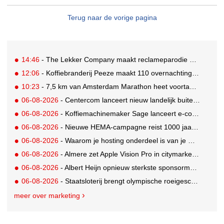
Terug naar de vorige pagina
14:46
- The Lekker Company maakt reclameparodie op sekslijn-klassieker
12:06
- Koffiebranderij Peeze maakt 110 overnachtingen in het Ronald McDonald Huis mogelijk
10:23
- 7,5 km van Amsterdam Marathon heet voortaan de 'Samsung Galaxy 7,5 km'
06-08-2026
- Centercom lanceert nieuw landelijk buitereclamenetwerk: City Cubes
06-08-2026
- Koffiemachinemaker Sage lanceert e-commerceplatform voor koffieliefhebbers
06-08-2026
- Nieuwe HEMA-campagne reist 1000 jaar terug in de tijd naar 'Hemastein'
06-08-2026
- Waarom je hosting onderdeel is van je merkstrategie
06-08-2026
- Almere zet Apple Vision Pro in citymarketing
06-08-2026
- Albert Heijn opnieuw sterkste sponsormerk, PostNL daalt
06-08-2026
- Staatsloterij brengt olympische roeigeschiedenis tot leven voor WK Roeien
meer over marketing