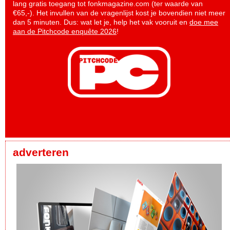
lang gratis toegang tot fonkmagazine.com (ter waarde van
€65,-). Het invullen van de vragenlijst kost je bovendien niet meer
dan 5 minuten. Dus: wat let je, help het vak vooruit en
doe mee
aan de Pitchcode enquête 2026
!
adverteren