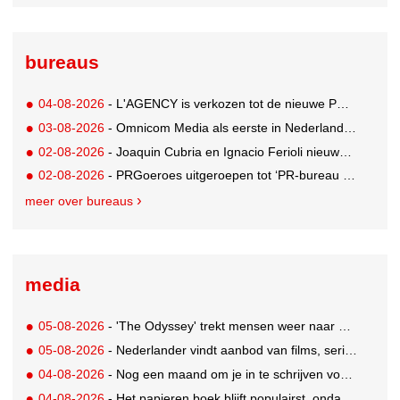
bureaus
04-08-2026
- L'AGENCY is verkozen tot de nieuwe PR-partner van KoRo
03-08-2026
- Omnicom Media als eerste in Nederland actief met advertenties in ChatGPT
02-08-2026
- Joaquin Cubria en Ignacio Ferioli nieuwe Global CCO’s GUT, Renata Neumann Global Head of Production
02-08-2026
- PRGoeroes uitgeroepen tot ‘PR-bureau van het jaar 2026’
meer over bureaus
media
05-08-2026
- 'The Odyssey' trekt mensen weer naar de bioscoop
05-08-2026
- Nederlander vindt aanbod van films, series en sport vaak versnipperd
04-08-2026
- Nog een maand om je in te schrijven voor de Mercurs 2026
04-08-2026
- Het papieren boek blijft populairst, ondanks digitale alternatieven