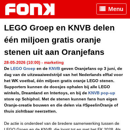
Menu
LEGO Groep en KNVB delen
één miljoen gratis oranje
stenen uit aan Oranjefans
28-05-2026 (10:00) - marketing
De
LEGO Groep
en de
KNVB
geven Oranjefans op 3 juni, de
dag van de uitzwaaiwedstrijd van het Nederlands elftal voor
het WK voetbal, één miljoen gratis oranje LEGO stenen.
Supporters kunnen de doosjes ophalen bij alle LEGO
winkels, Dreamland en Intertoys, en bij de
KNVB pop-up
store op Schiphol. Met de stenen kunnen fans hun eigen
Oranje-creatie bouwen en die delen via #SpeelinOranje of
thuis zichtbaar neerzetten.
De actie is onderdeel van de bredere samenwerking tussen de
LEGO Groep en de KNVB, die loopt tot en met het EK 2028. Als