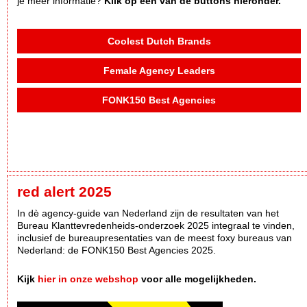
je meer informatie?
Klik op een van de buttons hieronder.
Coolest Dutch Brands
Female Agency Leaders
FONK150 Best Agencies
red alert 2025
In dè agency-guide van Nederland zijn de resultaten van het
Bureau Klanttevredenheids-onderzoek 2025 integraal te vinden,
inclusief de bureaupresentaties van de meest foxy bureaus van
Nederland: de FONK150 Best Agencies 2025.
Kijk
hier in onze webshop
voor alle mogelijkheden.