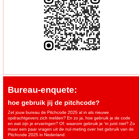
Bureau-enquete:
hoe gebruik jij de pitchcode?
Zet jouw bureau de Pitchcode 2025 al in als nieuwe
opdrachtgevers zich melden? En zo ja, hoe gebruik je de code
en wat zijn je ervaringen? Of: waarom gebruik je ‘m juist niet? Zo
maar een paar vragen uit de nul-meting over het gebruik van de
Pitchcode 2025 in Nederland.