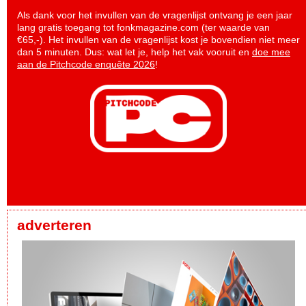
Als dank voor het invullen van de vragenlijst ontvang je een jaar
lang gratis toegang tot fonkmagazine.com (ter waarde van
€65,-). Het invullen van de vragenlijst kost je bovendien niet meer
dan 5 minuten. Dus: wat let je, help het vak vooruit en
doe mee
aan de Pitchcode enquête 2026
!
adverteren