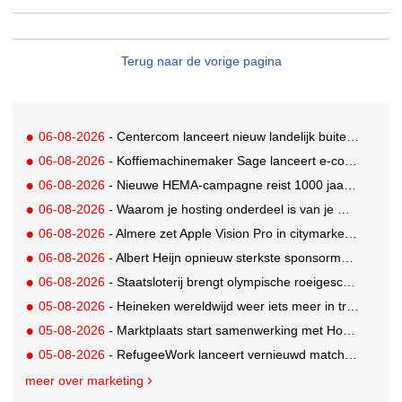
Terug naar de vorige pagina
06-08-2026
- Centercom lanceert nieuw landelijk buitereclamenetwerk: City Cubes
06-08-2026
- Koffiemachinemaker Sage lanceert e-commerceplatform voor koffieliefhebbers
06-08-2026
- Nieuwe HEMA-campagne reist 1000 jaar terug in de tijd naar 'Hemastein'
06-08-2026
- Waarom je hosting onderdeel is van je merkstrategie
06-08-2026
- Almere zet Apple Vision Pro in citymarketing
06-08-2026
- Albert Heijn opnieuw sterkste sponsormerk, PostNL daalt
06-08-2026
- Staatsloterij brengt olympische roeigeschiedenis tot leven voor WK Roeien
05-08-2026
- Heineken wereldwijd weer iets meer in trek
05-08-2026
- Marktplaats start samenwerking met House of Cars
05-08-2026
- RefugeeWork lanceert vernieuwd matchingplatform voor nieuwkomers en werkgevers
meer over marketing