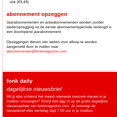
ook (€9,49)
abonnement opzeggen
Jaarabonnementen en actieabonnementen worden zonder
wederopzegging na de eerste abonnementsperiode verlengd in
een doorlopend jaarabonnement.
Opzeggingen dienen vier weken voor afloop te worden
aangemeld door te mailen naar
abonnementen@fonkmagazine.com
.
fonk daily
dagelijkse nieuwsbrief
Wil jij elke ochtend het meest relevante marcom-nieuws in je
mailbox ontvangen? Schrijf dan
hier
in op de gratis dagelijkse
nieuwsupdate van fonkmagazine.com. Je ontvangt de
nieuwsbrief elke werkdag stipt 7.00 uur in je mailbox.