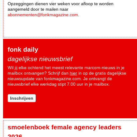
Opzeggingen dienen vier weken voor afloop te worden
aangemeld door te mailen naar
abonnementen@fonkmagazine.com
.
fonk daily
dagelijkse nieuwsbrief
Wil jij elke ochtend het meest relevante marcom-nieuws in je
mailbox ontvangen? Schrijf dan
hier
in op de gratis dagelijkse
nieuwsupdate van fonkmagazine.com. Je ontvangt de
nieuwsbrief elke werkdag stipt 7.00 uur in je mailbox.
Inschrijven
smoelenboek female agency leaders
2026