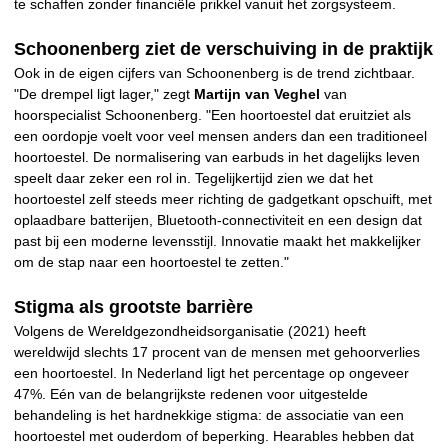
te schaffen zonder financiële prikkel vanuit het zorgsysteem.
Schoonenberg ziet de verschuiving in de praktijk
Ook in de eigen cijfers van Schoonenberg is de trend zichtbaar.
"De drempel ligt lager," zegt
Martijn van Veghel
van
hoorspecialist Schoonenberg. "Een hoortoestel dat eruitziet als
een oordopje voelt voor veel mensen anders dan een traditioneel
hoortoestel. De normalisering van earbuds in het dagelijks leven
speelt daar zeker een rol in. Tegelijkertijd zien we dat het
hoortoestel zelf steeds meer richting de gadgetkant opschuift, met
oplaadbare batterijen, Bluetooth-connectiviteit en een design dat
past bij een moderne levensstijl. Innovatie maakt het makkelijker
om de stap naar een hoortoestel te zetten."
Stigma als grootste barrière
Volgens de Wereldgezondheidsorganisatie (2021) heeft
wereldwijd slechts 17 procent van de mensen met gehoorverlies
een hoortoestel. In Nederland ligt het percentage op ongeveer
47%. Eén van de belangrijkste redenen voor uitgestelde
behandeling is het hardnekkige stigma: de associatie van een
hoortoestel met ouderdom of beperking. Hearables hebben dat