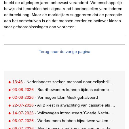
beeld de afgelopen jaren onbewust veranderd. Wetenschappelijk
bewijs dat hearables het stigma rond hoortoestellen verminderen
ontbreekt nog. Maar de marktcijfers suggereren dat de perceptie
aan het verschuiven is en dat mensen eerder en actiever kiezen
voor gehooroplossingen dan voorheen.
Terug naar de vorige pagina
13:46
- Nederlanders zoeken massaal naar eclipsbrillen op Marktplaats
03-08-2026
- Buurtbewoners kunnen tijdens extreme hitte terecht bij The Social Hub
02-08-2026
- Vermogen Elon Musk gehalveerd
22-07-2026
- Ali B kiest in afwachting van cassatie als spreker voor een nieuw podium
14-07-2026
- Volkswagen introduceert 'Goede Nacht-pakket' waarmee auto flexibele slaapruimte met airco wordt
06-07-2026
- Werknemers hebben bijna twee weken nodig om volledig op te laden
06-07-2026
- Meer mensen zoeken naar camera's dankzij tv-programma Het Perfecte Plaatje