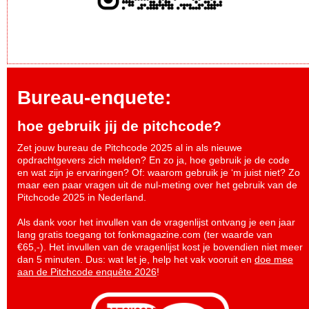
Bureau-enquete:
hoe gebruik jij de pitchcode?
Zet jouw bureau de Pitchcode 2025 al in als nieuwe
opdrachtgevers zich melden? En zo ja, hoe gebruik je de code
en wat zijn je ervaringen? Of: waarom gebruik je ‘m juist niet? Zo
maar een paar vragen uit de nul-meting over het gebruik van de
Pitchcode 2025 in Nederland.
Als dank voor het invullen van de vragenlijst ontvang je een jaar
lang gratis toegang tot fonkmagazine.com (ter waarde van
€65,-). Het invullen van de vragenlijst kost je bovendien niet meer
dan 5 minuten. Dus: wat let je, help het vak vooruit en
doe mee
aan de Pitchcode enquête 2026
!