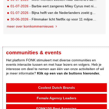
01-07-2026
- Barbie eert zangeres Miley Cyrus met nieuwe Signature Collector pop
01-07-2026
- Bijna helft van de Nederlanders zoekt goedkopere vakantie
30-06-2026
- Filmmaker licht Netflix op voor 11 miljoen dollar; 2,5 jaar celstraf
meer over komkommernieuws
communities & events
Het platform FONK stimuleert met diverse communities en
events interactie tussen en met haar lezers en volgers. Heb je
interesse om deel te nemen aan één van onze activiteiten of wil
je meer informatie?
Klik op een van de buttons hieronder.
Coolest Dutch Brands
Female Agency Leaders
FONK150 Best Agencies