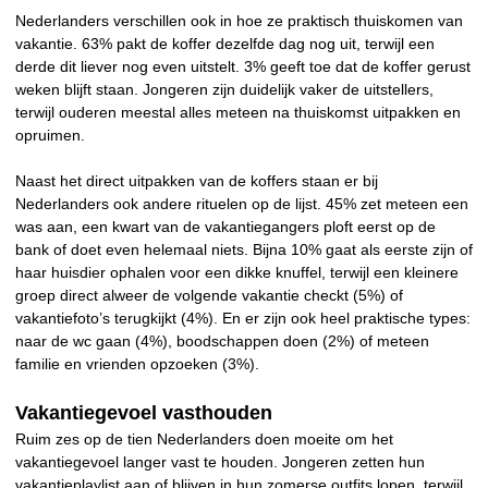
Nederlanders verschillen ook in hoe ze praktisch thuiskomen van
vakantie. 63% pakt de koffer dezelfde dag nog uit, terwijl een
derde dit liever nog even uitstelt. 3% geeft toe dat de koffer gerust
weken blijft staan. Jongeren zijn duidelijk vaker de uitstellers,
terwijl ouderen meestal alles meteen na thuiskomst uitpakken en
opruimen.
Naast het direct uitpakken van de koffers staan er bij
Nederlanders ook andere rituelen op de lijst. 45% zet meteen een
was aan, een kwart van de vakantiegangers ploft eerst op de
bank of doet even helemaal niets. Bijna 10% gaat als eerste zijn of
haar huisdier ophalen voor een dikke knuffel, terwijl een kleinere
groep direct alweer de volgende vakantie checkt (5%) of
vakantiefoto’s terugkijkt (4%). En er zijn ook heel praktische types:
naar de wc gaan (4%), boodschappen doen (2%) of meteen
familie en vrienden opzoeken (3%).
Vakantiegevoel vasthouden
Ruim zes op de tien Nederlanders doen moeite om het
vakantiegevoel langer vast te houden. Jongeren zetten hun
vakantieplaylist aan of blijven in hun zomerse outfits lopen, terwijl