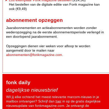
Het bestellen van de digitale editie van Fonk magazine kan
ook (€9,49)
abonnement opzeggen
Jaarabonnementen en actieabonnementen worden zonder
wederopzegging na de eerste abonnementsperiode verlengd in
een doorlopend jaarabonnement.
Opzeggingen dienen vier weken voor afloop te worden
aangemeld door te mailen naar
abonnementen@fonkmagazine.com
.
fonk daily
dagelijkse nieuwsbrief
Wil jij elke ochtend het meest relevante marcom-nieuws in je
mailbox ontvangen? Schrijf dan
hier
in op de gratis dagelijkse
nieuwsupdate van fonkmagazine.com. Je ontvangt de