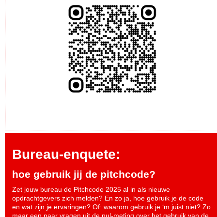
Bureau-enquete:
hoe gebruik jij de pitchcode?
Zet jouw bureau de Pitchcode 2025 al in als nieuwe
opdrachtgevers zich melden? En zo ja, hoe gebruik je de code
en wat zijn je ervaringen? Of: waarom gebruik je ‘m juist niet? Zo
maar een paar vragen uit de nul-meting over het gebruik van de