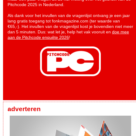
Pitchcode 2025 in Nederland.
Als dank voor het invullen van de vragenlijst ontvang je een jaar
lang gratis toegang tot fonkmagazine.com (ter waarde van
€65,-). Het invullen van de vragenlijst kost je bovendien niet meer
dan 5 minuten. Dus: wat let je, help het vak vooruit en
doe mee
aan de Pitchcode enquête 2026
!
adverteren