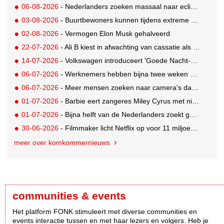
06-08-2026
- Nederlanders zoeken massaal naar eclipsbrillen op Marktplaats
03-08-2026
- Buurtbewoners kunnen tijdens extreme hitte terecht bij The Social Hub
02-08-2026
- Vermogen Elon Musk gehalveerd
22-07-2026
- Ali B kiest in afwachting van cassatie als spreker voor een nieuw podium
14-07-2026
- Volkswagen introduceert 'Goede Nacht-pakket' waarmee auto flexibele slaapruimte met airco wordt
06-07-2026
- Werknemers hebben bijna twee weken nodig om volledig op te laden
06-07-2026
- Meer mensen zoeken naar camera's dankzij tv-programma Het Perfecte Plaatje
01-07-2026
- Barbie eert zangeres Miley Cyrus met nieuwe Signature Collector pop
01-07-2026
- Bijna helft van de Nederlanders zoekt goedkopere vakantie
30-06-2026
- Filmmaker licht Netflix op voor 11 miljoen dollar; 2,5 jaar celstraf
meer over komkommernieuws
communities & events
Het platform FONK stimuleert met diverse communities en
events interactie tussen en met haar lezers en volgers. Heb je