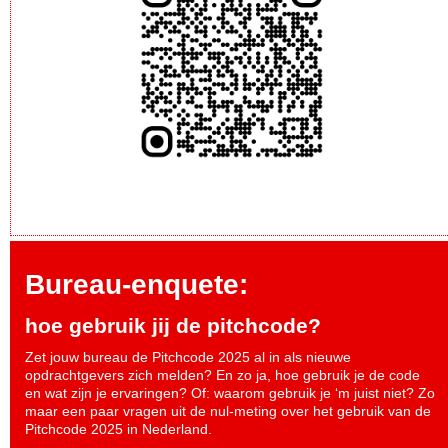
Bureau-enquete:
hoe gebruik jij de pitchcode?
Zet jouw bureau de Pitchcode 2025 al in als nieuwe
opdrachtgevers zich melden? En zo ja, hoe gebruik je de code
en wat zijn je ervaringen? Of: waarom gebruik je ‘m juist niet? Zo
maar een paar vragen uit de nul-meting over het gebruik van de
Pitchcode 2025 in Nederland.