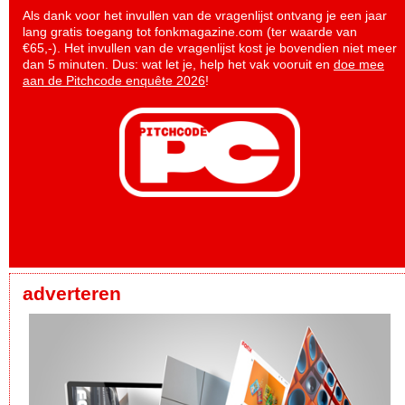
Als dank voor het invullen van de vragenlijst ontvang je een jaar
lang gratis toegang tot fonkmagazine.com (ter waarde van
€65,-). Het invullen van de vragenlijst kost je bovendien niet meer
dan 5 minuten. Dus: wat let je, help het vak vooruit en
doe mee
aan de Pitchcode enquête 2026
!
adverteren