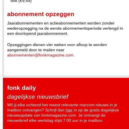
ook (€9,49)
abonnement opzeggen
Jaarabonnementen en actieabonnementen worden zonder
wederopzegging na de eerste abonnementsperiode verlengd in
een doorlopend jaarabonnement.
Opzeggingen dienen vier weken voor afloop te worden
aangemeld door te mailen naar
abonnementen@fonkmagazine.com
.
fonk daily
dagelijkse nieuwsbrief
Wil jij elke ochtend het meest relevante marcom-nieuws in je
mailbox ontvangen? Schrijf dan
hier
in op de gratis dagelijkse
nieuwsupdate van fonkmagazine.com. Je ontvangt de
nieuwsbrief elke werkdag stipt 7.00 uur in je mailbox.