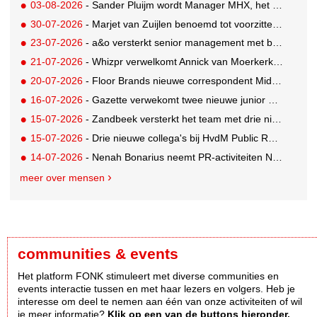
03-08-2026
- Sander Pluijm wordt Manager MHX, het branded content label van Mediahuis
30-07-2026
- Marjet van Zuijlen benoemd tot voorzitter Raad van Toezicht Eye Filmmuseum
23-07-2026
- a&o versterkt senior management met benoeming Markus Harder tot CFO
21-07-2026
- Whizpr verwelkomt Annick van Moerkerk als Junior PR-Consultant
20-07-2026
- Floor Brands nieuwe correspondent Midden-Oosten voor RTL Nieuws
16-07-2026
- Gazette verwekomt twee nieuwe junior pr-adviseurs
15-07-2026
- Zandbeek versterkt het team met drie nieuwe specialisten
15-07-2026
- Drie nieuwe collega's bij HvdM Public Relations
14-07-2026
- Nenah Bonarius neemt PR-activiteiten NIO & firefly over van Mark Heiligers
meer over mensen
communities & events
Het platform FONK stimuleert met diverse communities en
events interactie tussen en met haar lezers en volgers. Heb je
interesse om deel te nemen aan één van onze activiteiten of wil
je meer informatie?
Klik op een van de buttons hieronder.