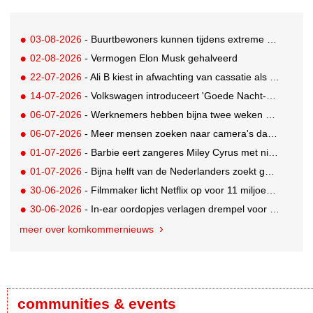
03-08-2026
- Buurtbewoners kunnen tijdens extreme hitte terecht bij The Social Hub
02-08-2026
- Vermogen Elon Musk gehalveerd
22-07-2026
- Ali B kiest in afwachting van cassatie als spreker voor een nieuw podium
14-07-2026
- Volkswagen introduceert 'Goede Nacht-pakket' waarmee auto flexibele slaapruimte met airco wordt
06-07-2026
- Werknemers hebben bijna twee weken nodig om volledig op te laden
06-07-2026
- Meer mensen zoeken naar camera's dankzij tv-programma Het Perfecte Plaatje
01-07-2026
- Barbie eert zangeres Miley Cyrus met nieuwe Signature Collector pop
01-07-2026
- Bijna helft van de Nederlanders zoekt goedkopere vakantie
30-06-2026
- Filmmaker licht Netflix op voor 11 miljoen dollar; 2,5 jaar celstraf
30-06-2026
- In-ear oordopjes verlagen drempel voor hoortoestellen, suggereren marktcijfers
meer over komkommernieuws
communities & events