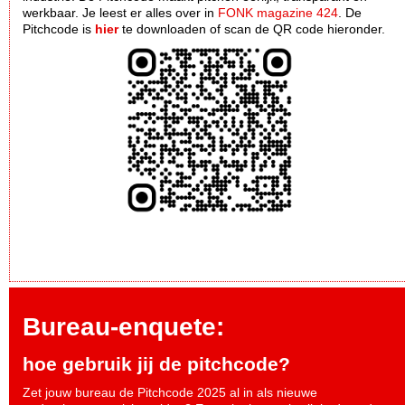
werkbaar. Je leest er alles over in
FONK magazine 424
. De
Pitchcode is
hier
te downloaden of scan de QR code hieronder.
Bureau-enquete:
hoe gebruik jij de pitchcode?
Zet jouw bureau de Pitchcode 2025 al in als nieuwe