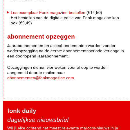
Los exemplaar Fonk magazine bestellen
(€14,50)
Het bestellen van de digitale editie van Fonk magazine kan
ook (€9,49)
abonnement opzeggen
Jaarabonnementen en actieabonnementen worden zonder
wederopzegging na de eerste abonnementsperiode verlengd in
een doorlopend jaarabonnement.
Opzeggingen dienen vier weken voor afloop te worden
aangemeld door te mailen naar
abonnementen@fonkmagazine.com
.
fonk daily
dagelijkse nieuwsbrief
Wil jij elke ochtend het meest relevante marcom-nieuws in je