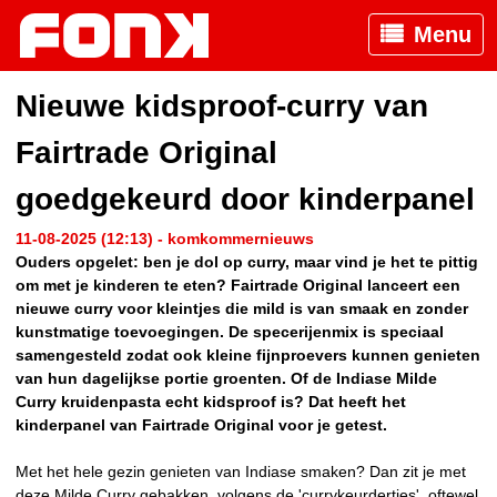
Menu
Nieuwe kidsproof-curry van
Fairtrade Original
goedgekeurd door kinderpanel
11-08-2025 (12:13) - komkommernieuws
Ouders opgelet: ben je dol op curry, maar vind je het te pittig
om met je kinderen te eten? Fairtrade Original lanceert een
nieuwe curry voor kleintjes die mild is van smaak en zonder
kunstmatige toevoegingen. De specerijenmix is speciaal
samengesteld zodat ook kleine fijnproevers kunnen genieten
van hun dagelijkse portie groenten. Of de Indiase Milde
Curry kruidenpasta echt kidsproof is? Dat heeft het
kinderpanel van Fairtrade Original voor je getest.
Met het hele gezin genieten van Indiase smaken? Dan zit je met
deze Milde Curry gebakken, volgens de 'currykeurdertjes', oftewel