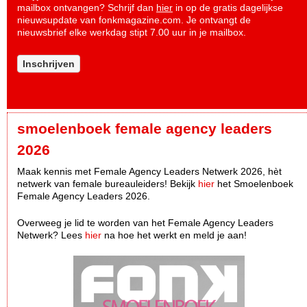
mailbox ontvangen? Schrijf dan
hier
in op de gratis dagelijkse
nieuwsupdate van fonkmagazine.com. Je ontvangt de
nieuwsbrief elke werkdag stipt 7.00 uur in je mailbox.
Inschrijven
smoelenboek female agency leaders
2026
Maak kennis met Female Agency Leaders Netwerk 2026, hèt
netwerk van female bureauleiders! Bekijk
hier
het Smoelenboek
Female Agency Leaders 2026.
Overweeg je lid te worden van het Female Agency Leaders
Netwerk? Lees
hier
na hoe het werkt en meld je aan!