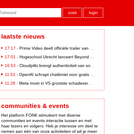
zoek
login
laatste nieuws
17:17 -
Prime Video deelt officiële trailer van L*VE KLEINE
17:01 -
Hogeschool Utrecht lanceert Beyond Campus binnen International Creative Business
16:53 -
Cloudpillo brengt authenticiteit van social naar tv
11:53 -
OpenAI schrapt chatlimiet voor gratis ChatGPT-gebruikers
11:28 -
Meta moet in VS grootste schadevergoeding ooit betalen: 567 miljoen dollar
communities & events
Het platform FONK stimuleert met diverse
communities en events interactie tussen en met
haar lezers en volgers. Heb je interesse om deel te
nemen aan één van onze activiteiten of wil je meer