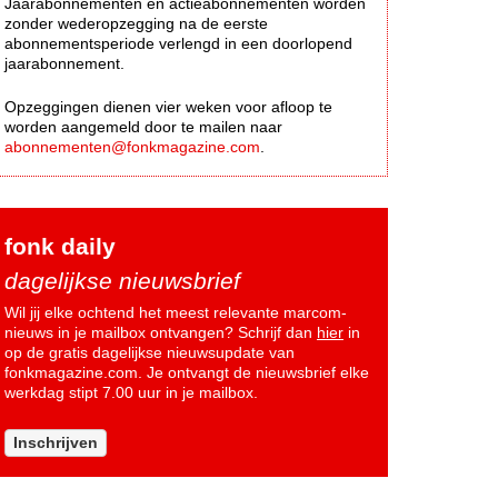
Jaarabonnementen en actieabonnementen worden
zonder wederopzegging na de eerste
abonnementsperiode verlengd in een doorlopend
jaarabonnement.
Opzeggingen dienen vier weken voor afloop te
worden aangemeld door te mailen naar
abonnementen@fonkmagazine.com
.
fonk daily
dagelijkse nieuwsbrief
Wil jij elke ochtend het meest relevante marcom-
nieuws in je mailbox ontvangen? Schrijf dan
hier
in
op de gratis dagelijkse nieuwsupdate van
fonkmagazine.com. Je ontvangt de nieuwsbrief elke
werkdag stipt 7.00 uur in je mailbox.
Inschrijven