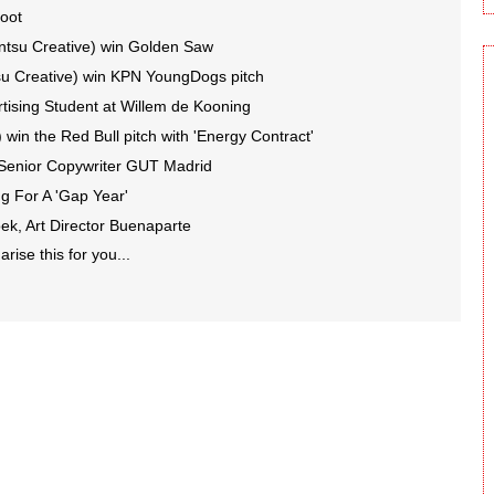
Root
entsu Creative) win Golden Saw
tsu Creative) win KPN YoungDogs pitch
rtising Student at Willem de Kooning
win the Red Bull pitch with 'Energy Contract'
, Senior Copywriter GUT Madrid
g For A 'Gap Year'
ek, Art Director Buenaparte
ise this for you...