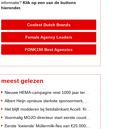
informatie?
Klik op een van de buttons
hieronder.
Coolest Dutch Brands
Female Agency Leaders
FONK150 Best Agencies
meest gelezen
Nieuwe HEMA-campagne reist 1000 jaar terug in de tijd naar 'Hemastein'
Albert Heijn opnieuw sterkste sponsormerk, PostNL daalt
Het blijft modderen bij fietsfabrikant Accell. Krijgt uitstel van betaling
Voormalig MOJO-directeur start eerste country radiozender van Nederland
Eerste ‘loeiende’ Müllermilk-fles van €25.000,- gevonden