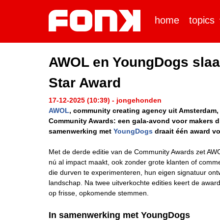
home
topics
AWOL en YoungDogs slaan
Star Award
17-12-2025 (10:39) - jongehonden
AWOL
, community creating agency uit Amsterdam, 
Community Awards: een gala-avond voor makers die
samenwerking met
YoungDogs
draait één award vo
Met de derde editie van de Community Awards zet AWOL
nú al impact maakt, ook zonder grote klanten of commer
die durven te experimenteren, hun eigen signatuur ont
landschap. Na twee uitverkochte edities keert de awa
op frisse, opkomende stemmen.
In samenwerking met YoungDogs