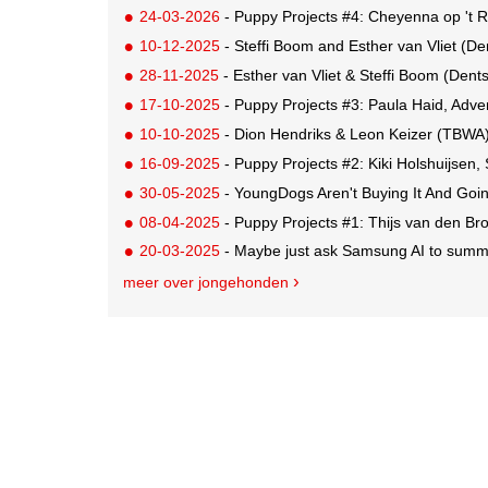
24-03-2026
- Puppy Projects #4: Cheyenna op 't 
10-12-2025
- Steffi Boom and Esther van Vliet (D
28-11-2025
- Esther van Vliet & Steffi Boom (Den
17-10-2025
- Puppy Projects #3: Paula Haid, Adve
10-10-2025
- Dion Hendriks & Leon Keizer (TBWA) 
16-09-2025
- Puppy Projects #2: Kiki Holshuijsen
30-05-2025
- YoungDogs Aren't Buying It And Goin
08-04-2025
- Puppy Projects #1: Thijs van den Bro
20-03-2025
- Maybe just ask Samsung AI to summar
meer over jongehonden