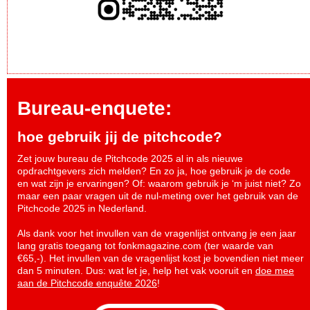
Bureau-enquete:
hoe gebruik jij de pitchcode?
Zet jouw bureau de Pitchcode 2025 al in als nieuwe
opdrachtgevers zich melden? En zo ja, hoe gebruik je de code
en wat zijn je ervaringen? Of: waarom gebruik je ‘m juist niet? Zo
maar een paar vragen uit de nul-meting over het gebruik van de
Pitchcode 2025 in Nederland.
Als dank voor het invullen van de vragenlijst ontvang je een jaar
lang gratis toegang tot fonkmagazine.com (ter waarde van
€65,-). Het invullen van de vragenlijst kost je bovendien niet meer
dan 5 minuten. Dus: wat let je, help het vak vooruit en
doe mee
aan de Pitchcode enquête 2026
!