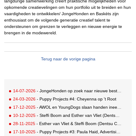
langdurige samenwerking creërt praktische mogelijkheden voor
opkomende creatievelingen om hun portfolio uit te breiden en hun
vaardigheden te ontwikkelen/ JongeHonden en Baskèts zijn
enthousiast om de volgende generatie creatief talent te
ondersteunen om grenzen te verleggen en nieuwe energie te
brengen in de modewereld.
Terug naar de vorige pagina
14-07-2026
- JongeHonden op zoek naar nieuwe bestuursleden
24-03-2026
- Puppy Projects #4: Cheyenna op 't Root
17-12-2025
- AWOL en YoungDogs slaan handen ineen voor Rising Star Award
10-12-2025
- Steffi Boom and Esther van Vliet (Dentsu Creative) win Golden Saw
28-11-2025
- Esther van Vliet & Steffi Boom (Dentsu Creative) win KPN YoungDogs pitch
17-10-2025
- Puppy Projects #3: Paula Haid, Advertising Student at Willem de Kooning