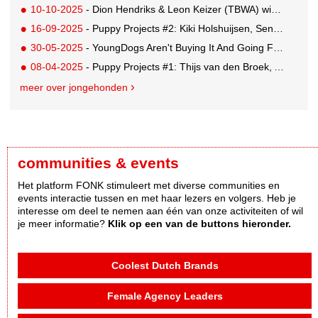
10-10-2025
- Dion Hendriks & Leon Keizer (TBWA) win the Red Bull pitch with 'Energy Contract'
16-09-2025
- Puppy Projects #2: Kiki Holshuijsen, Senior Copywriter GUT Madrid
30-05-2025
- YoungDogs Aren't Buying It And Going For A 'Gap Year'
08-04-2025
- Puppy Projects #1: Thijs van den Broek, Art Director Buenaparte
meer over jongehonden
communities & events
Het platform FONK stimuleert met diverse communities en
events interactie tussen en met haar lezers en volgers. Heb je
interesse om deel te nemen aan één van onze activiteiten of wil
je meer informatie?
Klik op een van de buttons hieronder.
Coolest Dutch Brands
Female Agency Leaders