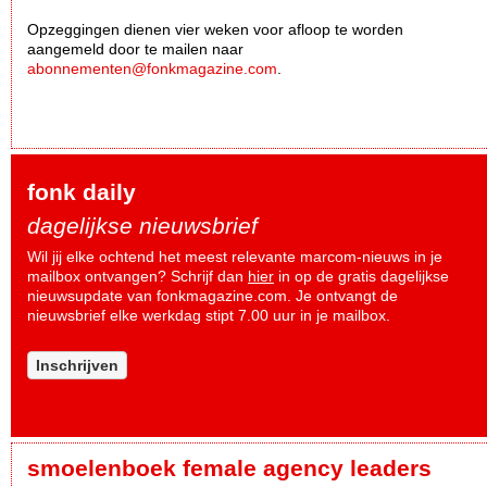
Opzeggingen dienen vier weken voor afloop te worden
aangemeld door te mailen naar
abonnementen@fonkmagazine.com
.
fonk daily
dagelijkse nieuwsbrief
Wil jij elke ochtend het meest relevante marcom-nieuws in je
mailbox ontvangen? Schrijf dan
hier
in op de gratis dagelijkse
nieuwsupdate van fonkmagazine.com. Je ontvangt de
nieuwsbrief elke werkdag stipt 7.00 uur in je mailbox.
Inschrijven
smoelenboek female agency leaders