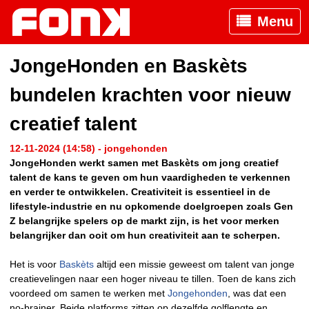
Menu
JongeHonden en Baskèts
bundelen krachten voor nieuw
creatief talent
12-11-2024 (14:58) - jongehonden
JongeHonden werkt samen met Baskèts om jong creatief
talent de kans te geven om hun vaardigheden te verkennen
en verder te ontwikkelen. Creativiteit is essentieel in de
lifestyle-industrie en nu opkomende doelgroepen zoals Gen
Z belangrijke spelers op de markt zijn, is het voor merken
belangrijker dan ooit om hun creativiteit aan te scherpen.
Het is voor
Baskèts
altijd een missie geweest om talent van jonge
creatievelingen naar een hoger niveau te tillen. Toen de kans zich
voordeed om samen te werken met
Jongehonden
, was dat een
no-brainer. Beide platforms zitten op dezelfde golflengte en