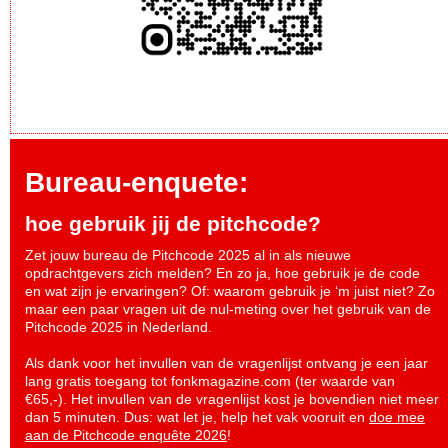
Bureau-enquete:
hoe gebruik jij de pitchcode?
Zet jouw bureau de Pitchcode 2025 al in als nieuwe
opdrachtgevers zich melden? En zo ja, hoe gebruik je de code
en wat zijn je ervaringen? Of: waarom gebruik je ‘m juist niet? Zo
maar een paar vragen uit de nul-meting over het gebruik van de
Pitchcode 2025 in Nederland.
Als dank voor het invullen van de vragenlijst ontvang je een jaar
lang gratis toegang tot fonkmagazine.com (ter waarde van
€65,-). Het invullen van de vragenlijst kost je bovendien niet meer
dan 5 minuten. Dus: wat let je, help het vak vooruit en
doe mee
aan de Pitchcode enquête 2026
!