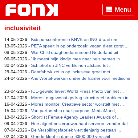
Menu
inclusiviteit
14-05-2026 -
Kidspersconferentie KNVB en ING draait om ...
13-05-2026 -
PETA speelt in op onderzoek: vegan dieet zorgt ...
08-05-2026 -
War Child daagt ondernemend Nederland uit
06-05-2026 -
“Ik moest mijn kindje mee naar huis nemen in ...
30-04-2026 -
Schiphol en JINC verkleinen afstand tot ...
29-04-2026 -
Datafabryk zet in op inclusieve groei met ...
24-04-2026 -
Ans Wortel-werken onder de hamer voor medische
...
23-04-2026 -
ICE-geweld levert World Press Photo van het ...
17-04-2026 -
Mores: ongewenst gedrag structureel probleem in ...
16-04-2026 -
Mores monitor: Creatieve sector worstelt met ...
15-04-2026 -
Van partnership naar purpose: MediaMarkt, ...
13-04-2026 -
Shortlist Female Agency Leaders Awards of ...
09-04-2026 -
Hoe algoritmes vrouwenhaat serveren zonder dat ...
07-04-2026 -
De Verspillingsfabriek viert tienjarig bestaan ...
02-04-2026 -
Genderkloof in dance: €900.000 verschil