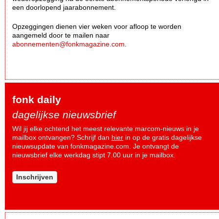
een doorlopend jaarabonnement.
Opzeggingen dienen vier weken voor afloop te worden
aangemeld door te mailen naar
abonnementen@fonkmagazine.com
.
fonk daily
dagelijkse nieuwsbrief
Wil jij elke ochtend het meest relevante marcom-nieuws in je
mailbox ontvangen? Schrijf dan
hier
in op de gratis dagelijkse
nieuwsupdate van fonkmagazine.com. Je ontvangt de
nieuwsbrief elke werkdag stipt 7.00 uur in je mailbox.
Inschrijven