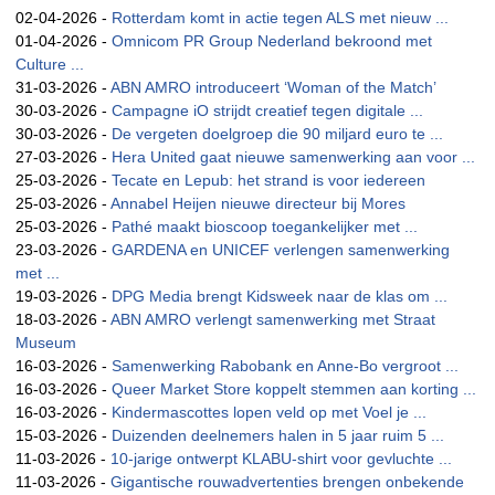
02-04-2026 -
Rotterdam komt in actie tegen ALS met nieuw ...
01-04-2026 -
Omnicom PR Group Nederland bekroond met
Culture ...
31-03-2026 -
ABN AMRO introduceert ‘Woman of the Match’
30-03-2026 -
Campagne iO strijdt creatief tegen digitale ...
30-03-2026 -
De vergeten doelgroep die 90 miljard euro te ...
27-03-2026 -
Hera United gaat nieuwe samenwerking aan voor ...
25-03-2026 -
Tecate en Lepub: het strand is voor iedereen
25-03-2026 -
Annabel Heijen nieuwe directeur bij Mores
25-03-2026 -
Pathé maakt bioscoop toegankelijker met ...
23-03-2026 -
GARDENA en UNICEF verlengen samenwerking
met ...
19-03-2026 -
DPG Media brengt Kidsweek naar de klas om ...
18-03-2026 -
ABN AMRO verlengt samenwerking met Straat
Museum
16-03-2026 -
Samenwerking Rabobank en Anne-Bo vergroot ...
16-03-2026 -
Queer Market Store koppelt stemmen aan korting ...
16-03-2026 -
Kindermascottes lopen veld op met Voel je ...
15-03-2026 -
Duizenden deelnemers halen in 5 jaar ruim 5 ...
11-03-2026 -
10-jarige ontwerpt KLABU-shirt voor gevluchte ...
11-03-2026 -
Gigantische rouwadvertenties brengen onbekende